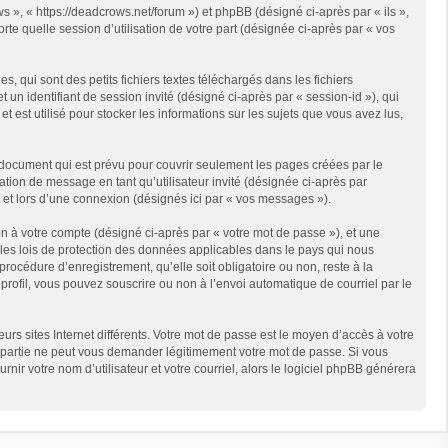
s », « https://deadcrows.net/forum ») et phpBB (désigné ci-après par « ils »,
te quelle session d’utilisation de votre part (désignée ci-après par « vos
qui sont des petits fichiers textes téléchargés dans les fichiers
 un identifiant de session invité (désigné ci-après par « session-id »), qui
est utilisé pour stocker les informations sur les sujets que vous avez lus,
document qui est prévu pour couvrir seulement les pages créées par le
ation de message en tant qu’utilisateur invité (désignée ci-après par
 et lors d’une connexion (désignés ici par « vos messages »).
n à votre compte (désigné ci-après par « votre mot de passe »), et une
 les lois de protection des données applicables dans le pays qui nous
rocédure d’enregistrement, qu’elle soit obligatoire ou non, reste à la
rofil, vous pouvez souscrire ou non à l’envoi automatique de courriel par le
rs sites Internet différents. Votre mot de passe est le moyen d’accès à votre
partie ne peut vous demander légitimement votre mot de passe. Si vous
ir votre nom d’utilisateur et votre courriel, alors le logiciel phpBB générera