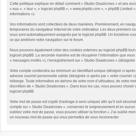
Cette politique explique en détail comment « Studio Deadcrows » et ses sociét
« eux », « leur », « logiciel phpBB », « www.phpbb.com », « phpBB Limited », 
informations »).
Vos informations sont collectées de deux manières. Premièrement, en naviguan
temporaires du navigateur Internet de votre ordinateur. Les deux premiers cooki
vous sont automatiquement assignés par le logiciel phpBB. Un troisième cooki
ce qui améliore votre navigation sur le forum.
Nous pouvons également créer des cookies externes au logiciel phpBB tout e
logiciel phpBB. La seconde manière est de récupérer l’information que vous no
« messages invités »), l’enregistrement sur « Studio Deadcrows » (désignée 
Votre compte contiendra au minimum un identifiant unique (désigné ci-après p
adresse courriel personnelle valide (désignée ci-après par « votre courriel 
héberge. Toute information en-dehors de votre nom d’utilisateur, de votre mot
discrétion de « Studio Deadcrows ». Dans tous les cas, vous pouvez choisir q
logiciel phpBB.
Votre mot de passe est crypté (hashage à sens unique) afin qu’il soit sécuris
compte sur « Studio Deadcrows », conservez-le soigneusement et en aucun c
oubliez votre mot de passe, vous pouvez utiliser la fonction « J’ai oublié mo
un nouveau mot de passe qui vous permettra de vous reconnecter.