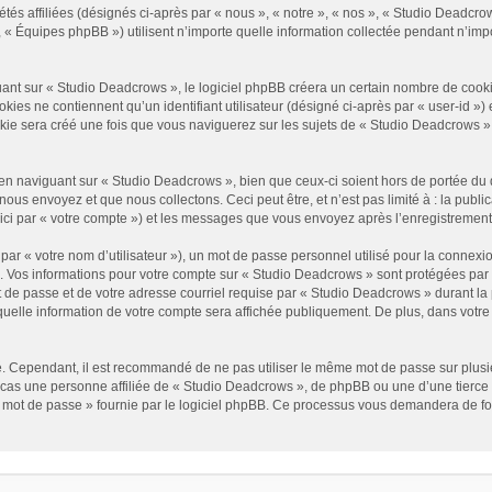
és affiliées (désignés ci-après par « nous », « notre », « nos », « Studio Deadcrow
« Équipes phpBB ») utilisent n’importe quelle information collectée pendant n’impor
t sur « Studio Deadcrows », le logiciel phpBB créera un certain nombre de cookies, 
es ne contiennent qu’un identifiant utilisateur (désigné ci-après par « user-id ») et
e sera créé une fois que vous naviguerez sur les sujets de « Studio Deadcrows » et 
n naviguant sur « Studio Deadcrows », bien que ceux-ci soient hors de portée du 
us envoyez et que nous collectons. Ceci peut être, et n’est pas limité à : la public
ici par « votre compte ») et les messages que vous envoyez après l’enregistrement
ar « votre nom d’utilisateur »), un mot de passe personnel utilisé pour la connexio
»). Vos informations pour votre compte sur « Studio Deadcrows » sont protégées par
 de passe et de votre adresse courriel requise par « Studio Deadcrows » durant la p
uelle information de votre compte sera affichée publiquement. De plus, dans votre p
é. Cependant, il est recommandé de ne pas utiliser le même mot de passe sur plusieu
as une personne affiliée de « Studio Deadcrows », de phpBB ou une d’une tierce 
n mot de passe » fournie par le logiciel phpBB. Ce processus vous demandera de fourn