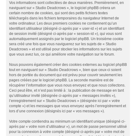
Vos informations sont collectées de deux manières. Premièrement, en
naviguant sur « Studio Deadcrows », le logiciel phpBB créera un
certain nombre de cookies, qui sont des petits fichiers textes
téléchargés dans les fichiers temporaires du navigateur Internet de
votre ordinateur. Les deux premiers cookies ne contiennent qu’un
identifiant utilisateur (désigné ci-après par « user-id ») et un identifiant
de session invité (désigné ci-après par « session-id »), qui vous sont
automatiquement assignés par le logiciel phpBB. Un troisième cookie
sera créé une fois que vous naviguerez sur les sujets de « Studio
Deadcrows » et est utilisé pour stocker les informations sur les sujets
que vous avez lus, ce qui améliore votre navigation sur le forum.
Nous pouvons également créer des cookies externes au logiciel phpBB
tout en naviguant sur « Studio Deadcrows », bien que ceux-ci soient
hors de portée du document qui est prévu pour couvrir seulement les
pages créées par le logiciel phpBB. La seconde manière est de
récupérer l’information que vous nous envoyez et que nous collectons.
Ceci peut être, et n’est pas limité à : la publication de message en tant
qu’utilisateur invité (désignée ci-après par « messages invités »),
l’enregistrement sur « Studio Deadcrows » (désignée ici par « votre
compte ») et les messages que vous envoyez après l’enregistrement et
lors d’une connexion (désignés ici par « vos messages »).
Votre compte contiendra au minimum un identifiant unique (désigné ci-
après par « votre nom d’utilisateur »), un mot de passe personnel utilisé
pour la connexion à votre compte (désigné ci-après par « votre mot de