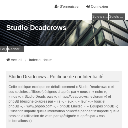
S’enregistrer
Connexion
Sujets sans réponse
Sujets actifs
Studio Deadcrows
FAQ
Rechercher
Accueil
Index du forum
Studio Deadcrows - Politique de confidentialité
Cette politique explique en détail comment « Studio Deadcrows » et
ses sociétés affiliées (désignés ci-après par « nous », « notre »,
« nos », « Studio Deadcrows », « https://deadcrows.net/forum ») et
phpBB (désigné ci-après par « ils », « eux », « leur », « logiciel
phpBB », « www.phpbb.com », « phpBB Limited », « Équipes phpBB »)
utilisent n’importe quelle information collectée pendant n’importe quelle
session d’utilisation de votre part (désignée ci-après par « vos
informations »).