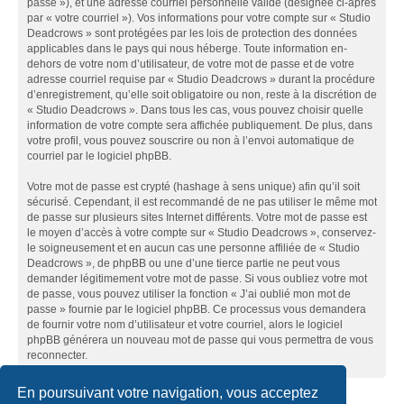
passe »), et une adresse courriel personnelle valide (désignée ci-après
par « votre courriel »). Vos informations pour votre compte sur « Studio
Deadcrows » sont protégées par les lois de protection des données
applicables dans le pays qui nous héberge. Toute information en-
dehors de votre nom d’utilisateur, de votre mot de passe et de votre
adresse courriel requise par « Studio Deadcrows » durant la procédure
d’enregistrement, qu’elle soit obligatoire ou non, reste à la discrétion de
« Studio Deadcrows ». Dans tous les cas, vous pouvez choisir quelle
information de votre compte sera affichée publiquement. De plus, dans
votre profil, vous pouvez souscrire ou non à l’envoi automatique de
courriel par le logiciel phpBB.
Votre mot de passe est crypté (hashage à sens unique) afin qu’il soit
sécurisé. Cependant, il est recommandé de ne pas utiliser le même mot
de passe sur plusieurs sites Internet différents. Votre mot de passe est
le moyen d’accès à votre compte sur « Studio Deadcrows », conservez-
le soigneusement et en aucun cas une personne affiliée de « Studio
Deadcrows », de phpBB ou une d’une tierce partie ne peut vous
demander légitimement votre mot de passe. Si vous oubliez votre mot
de passe, vous pouvez utiliser la fonction « J’ai oublié mon mot de
passe » fournie par le logiciel phpBB. Ce processus vous demandera
de fournir votre nom d’utilisateur et votre courriel, alors le logiciel
phpBB générera un nouveau mot de passe qui vous permettra de vous
reconnecter.
En poursuivant votre navigation, vous acceptez