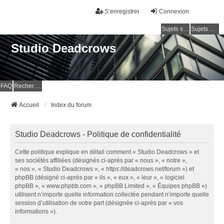
S’enregistrer
Connexion
Sujets sans réponse
Sujets actifs
Studio Deadcrows
FAQ
Rechercher
Accueil
Index du forum
Studio Deadcrows - Politique de confidentialité
Cette politique explique en détail comment « Studio Deadcrows » et
ses sociétés affiliées (désignés ci-après par « nous », « notre »,
« nos », « Studio Deadcrows », « https://deadcrows.net/forum ») et
phpBB (désigné ci-après par « ils », « eux », « leur », « logiciel
phpBB », « www.phpbb.com », « phpBB Limited », « Équipes phpBB »)
utilisent n’importe quelle information collectée pendant n’importe quelle
session d’utilisation de votre part (désignée ci-après par « vos
informations »).