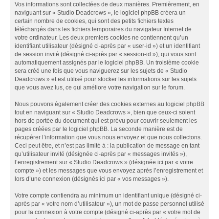
Vos informations sont collectées de deux manières. Premièrement, en
naviguant sur « Studio Deadcrows », le logiciel phpBB créera un
certain nombre de cookies, qui sont des petits fichiers textes
téléchargés dans les fichiers temporaires du navigateur Internet de
votre ordinateur. Les deux premiers cookies ne contiennent qu’un
identifiant utilisateur (désigné ci-après par « user-id ») et un identifiant
de session invité (désigné ci-après par « session-id »), qui vous sont
automatiquement assignés par le logiciel phpBB. Un troisième cookie
sera créé une fois que vous naviguerez sur les sujets de « Studio
Deadcrows » et est utilisé pour stocker les informations sur les sujets
que vous avez lus, ce qui améliore votre navigation sur le forum.
Nous pouvons également créer des cookies externes au logiciel phpBB
tout en naviguant sur « Studio Deadcrows », bien que ceux-ci soient
hors de portée du document qui est prévu pour couvrir seulement les
pages créées par le logiciel phpBB. La seconde manière est de
récupérer l’information que vous nous envoyez et que nous collectons.
Ceci peut être, et n’est pas limité à : la publication de message en tant
qu’utilisateur invité (désignée ci-après par « messages invités »),
l’enregistrement sur « Studio Deadcrows » (désignée ici par « votre
compte ») et les messages que vous envoyez après l’enregistrement et
lors d’une connexion (désignés ici par « vos messages »).
Votre compte contiendra au minimum un identifiant unique (désigné ci-
après par « votre nom d’utilisateur »), un mot de passe personnel utilisé
pour la connexion à votre compte (désigné ci-après par « votre mot de