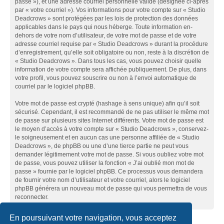
passe »), et une adresse courriel personnelle valide (désignée ci-après
par « votre courriel »). Vos informations pour votre compte sur « Studio
Deadcrows » sont protégées par les lois de protection des données
applicables dans le pays qui nous héberge. Toute information en-
dehors de votre nom d’utilisateur, de votre mot de passe et de votre
adresse courriel requise par « Studio Deadcrows » durant la procédure
d’enregistrement, qu’elle soit obligatoire ou non, reste à la discrétion de
« Studio Deadcrows ». Dans tous les cas, vous pouvez choisir quelle
information de votre compte sera affichée publiquement. De plus, dans
votre profil, vous pouvez souscrire ou non à l’envoi automatique de
courriel par le logiciel phpBB.
Votre mot de passe est crypté (hashage à sens unique) afin qu’il soit
sécurisé. Cependant, il est recommandé de ne pas utiliser le même mot
de passe sur plusieurs sites Internet différents. Votre mot de passe est
le moyen d’accès à votre compte sur « Studio Deadcrows », conservez-
le soigneusement et en aucun cas une personne affiliée de « Studio
Deadcrows », de phpBB ou une d’une tierce partie ne peut vous
demander légitimement votre mot de passe. Si vous oubliez votre mot
de passe, vous pouvez utiliser la fonction « J’ai oublié mon mot de
passe » fournie par le logiciel phpBB. Ce processus vous demandera
de fournir votre nom d’utilisateur et votre courriel, alors le logiciel
phpBB générera un nouveau mot de passe qui vous permettra de vous
reconnecter.
En poursuivant votre navigation, vous acceptez