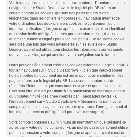
Vos informations sont collectées de deux manières. Premièrement, en
naviguant sur « Studio Deadcrows », le logiciel phpBB créera un
certain nombre de cookies, qui sont des petits fichiers textes
téléchargés dans les fichiers temporaires du navigateur Internet de
votre ordinateur. Les deux premiers cookies ne contiennent qu’un
identifiant utilisateur (désigné ci-après par « user-id ») et un identifiant
de session invité (désigné ci-après par « session-id »), qui vous sont
automatiquement assignés par le logiciel phpBB. Un troisième cookie
sera créé une fois que vous naviguerez sur les sujets de « Studio
Deadcrows » et est utilisé pour stocker les informations sur les sujets
que vous avez lus, ce qui améliore votre navigation sur le forum.
Nous pouvons également créer des cookies externes au logiciel phpBB
tout en naviguant sur « Studio Deadcrows », bien que ceux-ci soient
hors de portée du document qui est prévu pour couvrir seulement les
pages créées par le logiciel phpBB. La seconde manière est de
récupérer l’information que vous nous envoyez et que nous collectons.
Ceci peut être, et n’est pas limité à : la publication de message en tant
qu’utilisateur invité (désignée ci-après par « messages invités »),
l’enregistrement sur « Studio Deadcrows » (désignée ici par « votre
compte ») et les messages que vous envoyez après l’enregistrement et
lors d’une connexion (désignés ici par « vos messages »).
Votre compte contiendra au minimum un identifiant unique (désigné ci-
après par « votre nom d’utilisateur »), un mot de passe personnel utilisé
pour la connexion à votre compte (désigné ci-après par « votre mot de