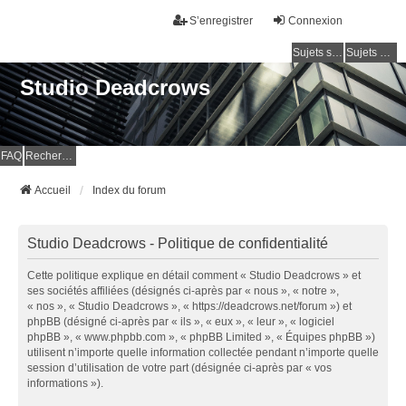
S’enregistrer
Connexion
Sujets sans réponse
Sujets actifs
Studio Deadcrows
FAQ
Rechercher
Accueil
Index du forum
Studio Deadcrows - Politique de confidentialité
Cette politique explique en détail comment « Studio Deadcrows » et
ses sociétés affiliées (désignés ci-après par « nous », « notre »,
« nos », « Studio Deadcrows », « https://deadcrows.net/forum ») et
phpBB (désigné ci-après par « ils », « eux », « leur », « logiciel
phpBB », « www.phpbb.com », « phpBB Limited », « Équipes phpBB »)
utilisent n’importe quelle information collectée pendant n’importe quelle
session d’utilisation de votre part (désignée ci-après par « vos
informations »).