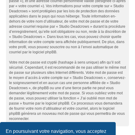
passe »), et une adresse courriel personnelle valide (désignée ci-après
par « votre courriel »). Vos informations pour votre compte sur « Studio
Deadcrows » sont protégées par les lois de protection des données
applicables dans le pays qui nous héberge. Toute information en-
dehors de votre nom d’utilisateur, de votre mot de passe et de votre
adresse courriel requise par « Studio Deadcrows » durant la procédure
d’enregistrement, qu’elle soit obligatoire ou non, reste à la discrétion de
« Studio Deadcrows ». Dans tous les cas, vous pouvez choisir quelle
information de votre compte sera affichée publiquement. De plus, dans
votre profil, vous pouvez souscrire ou non à l’envoi automatique de
courriel par le logiciel phpBB.
Votre mot de passe est crypté (hashage à sens unique) afin qu’il soit
sécurisé. Cependant, il est recommandé de ne pas utiliser le même mot
de passe sur plusieurs sites Internet différents. Votre mot de passe est
le moyen d’accès à votre compte sur « Studio Deadcrows », conservez-
le soigneusement et en aucun cas une personne affiliée de « Studio
Deadcrows », de phpBB ou une d’une tierce partie ne peut vous
demander légitimement votre mot de passe. Si vous oubliez votre mot
de passe, vous pouvez utiliser la fonction « J’ai oublié mon mot de
passe » fournie par le logiciel phpBB. Ce processus vous demandera
de fournir votre nom d’utilisateur et votre courriel, alors le logiciel
phpBB générera un nouveau mot de passe qui vous permettra de vous
reconnecter.
En poursuivant votre navigation, vous acceptez