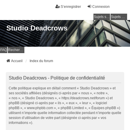
S’enregistrer
Connexion
Sujets sans réponse
Sujets actifs
Studio Deadcrows
FAQ
Rechercher
Accueil
Index du forum
Studio Deadcrows - Politique de confidentialité
Cette politique explique en détail comment « Studio Deadcrows » et
ses sociétés affiliées (désignés ci-après par « nous », « notre »,
« nos », « Studio Deadcrows », « https://deadcrows.net/forum ») et
phpBB (désigné ci-après par « ils », « eux », « leur », « logiciel
phpBB », « www.phpbb.com », « phpBB Limited », « Équipes phpBB »)
utilisent n’importe quelle information collectée pendant n’importe quelle
session d’utilisation de votre part (désignée ci-après par « vos
informations »).