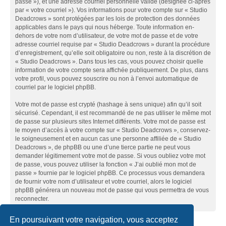
passe »), et une adresse courriel personnelle valide (désignée ci-après
par « votre courriel »). Vos informations pour votre compte sur « Studio
Deadcrows » sont protégées par les lois de protection des données
applicables dans le pays qui nous héberge. Toute information en-
dehors de votre nom d’utilisateur, de votre mot de passe et de votre
adresse courriel requise par « Studio Deadcrows » durant la procédure
d’enregistrement, qu’elle soit obligatoire ou non, reste à la discrétion de
« Studio Deadcrows ». Dans tous les cas, vous pouvez choisir quelle
information de votre compte sera affichée publiquement. De plus, dans
votre profil, vous pouvez souscrire ou non à l’envoi automatique de
courriel par le logiciel phpBB.
Votre mot de passe est crypté (hashage à sens unique) afin qu’il soit
sécurisé. Cependant, il est recommandé de ne pas utiliser le même mot
de passe sur plusieurs sites Internet différents. Votre mot de passe est
le moyen d’accès à votre compte sur « Studio Deadcrows », conservez-
le soigneusement et en aucun cas une personne affiliée de « Studio
Deadcrows », de phpBB ou une d’une tierce partie ne peut vous
demander légitimement votre mot de passe. Si vous oubliez votre mot
de passe, vous pouvez utiliser la fonction « J’ai oublié mon mot de
passe » fournie par le logiciel phpBB. Ce processus vous demandera
de fournir votre nom d’utilisateur et votre courriel, alors le logiciel
phpBB générera un nouveau mot de passe qui vous permettra de vous
reconnecter.
En poursuivant votre navigation, vous acceptez