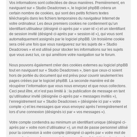
Vos informations sont collectées de deux manières. Premièrement, en
naviguant sur « Studio Deadcrows », le logiciel phpBB créera un
certain nombre de cookies, qui sont des petits fichiers textes
téléchargés dans les fichiers temporaires du navigateur Internet de
votre ordinateur. Les deux premiers cookies ne contiennent qu’un
identifiant utilisateur (désigné ci-après par « user-id ») et un identifiant
de session invité (désigné ci-après par « session-id »), qui vous sont
automatiquement assignés par le logiciel phpBB. Un troisième cookie
sera créé une fois que vous naviguerez sur les sujets de « Studio
Deadcrows » et est utilisé pour stocker les informations sur les sujets
que vous avez lus, ce qui améliore votre navigation sur le forum.
Nous pouvons également créer des cookies externes au logiciel phpBB
tout en naviguant sur « Studio Deadcrows », bien que ceux-ci soient
hors de portée du document qui est prévu pour couvrir seulement les
pages créées par le logiciel phpBB. La seconde manière est de
récupérer l’information que vous nous envoyez et que nous collectons.
Ceci peut être, et n’est pas limité à : la publication de message en tant
qu’utilisateur invité (désignée ci-après par « messages invités »),
l’enregistrement sur « Studio Deadcrows » (désignée ici par « votre
compte ») et les messages que vous envoyez après l’enregistrement et
lors d’une connexion (désignés ici par « vos messages »).
Votre compte contiendra au minimum un identifiant unique (désigné ci-
après par « votre nom d’utilisateur »), un mot de passe personnel utilisé
pour la connexion à votre compte (désigné ci-après par « votre mot de