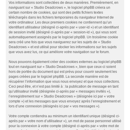
Vos informations sont collectées de deux manières. Premièrement, en
naviguant sur « Studio Deadcrows », le logiciel phpBB créera un
certain nombre de cookies, qui sont des petits fichiers textes
téléchargés dans les fichiers temporaires du navigateur Internet de
votre ordinateur. Les deux premiers cookies ne contiennent qu’un
identifiant utilisateur (désigné ci-après par « user-id ») et un identifiant
de session invité (désigné ci-après par « session-id »), qui vous sont
automatiquement assignés par le logiciel phpBB. Un troisième cookie
sera créé une fois que vous naviguerez sur les sujets de « Studio
Deadcrows » et est utilisé pour stocker les informations sur les sujets
que vous avez lus, ce qui améliore votre navigation sur le forum.
Nous pouvons également créer des cookies externes au logiciel phpBB
tout en naviguant sur « Studio Deadcrows », bien que ceux-ci soient
hors de portée du document qui est prévu pour couvrir seulement les
pages créées par le logiciel phpBB. La seconde manière est de
récupérer l’information que vous nous envoyez et que nous collectons.
Ceci peut être, et n’est pas limité à : la publication de message en tant
qu’utilisateur invité (désignée ci-après par « messages invités »),
l’enregistrement sur « Studio Deadcrows » (désignée ici par « votre
compte ») et les messages que vous envoyez après l’enregistrement et
lors d’une connexion (désignés ici par « vos messages »).
Votre compte contiendra au minimum un identifiant unique (désigné ci-
après par « votre nom d’utilisateur »), un mot de passe personnel utilisé
pour la connexion à votre compte (désigné ci-après par « votre mot de