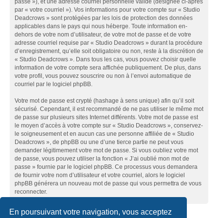
passe »), et une adresse courriel personnelle valide (désignée ci-après
par « votre courriel »). Vos informations pour votre compte sur « Studio
Deadcrows » sont protégées par les lois de protection des données
applicables dans le pays qui nous héberge. Toute information en-
dehors de votre nom d’utilisateur, de votre mot de passe et de votre
adresse courriel requise par « Studio Deadcrows » durant la procédure
d’enregistrement, qu’elle soit obligatoire ou non, reste à la discrétion de
« Studio Deadcrows ». Dans tous les cas, vous pouvez choisir quelle
information de votre compte sera affichée publiquement. De plus, dans
votre profil, vous pouvez souscrire ou non à l’envoi automatique de
courriel par le logiciel phpBB.
Votre mot de passe est crypté (hashage à sens unique) afin qu’il soit
sécurisé. Cependant, il est recommandé de ne pas utiliser le même mot
de passe sur plusieurs sites Internet différents. Votre mot de passe est
le moyen d’accès à votre compte sur « Studio Deadcrows », conservez-
le soigneusement et en aucun cas une personne affiliée de « Studio
Deadcrows », de phpBB ou une d’une tierce partie ne peut vous
demander légitimement votre mot de passe. Si vous oubliez votre mot
de passe, vous pouvez utiliser la fonction « J’ai oublié mon mot de
passe » fournie par le logiciel phpBB. Ce processus vous demandera
de fournir votre nom d’utilisateur et votre courriel, alors le logiciel
phpBB générera un nouveau mot de passe qui vous permettra de vous
reconnecter.
En poursuivant votre navigation, vous acceptez