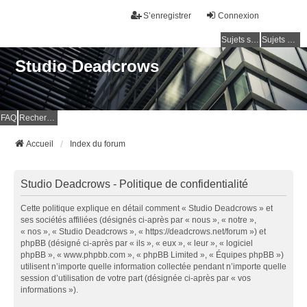
S’enregistrer
Connexion
Sujets sans réponse
Sujets actifs
Studio Deadcrows
FAQ
Rechercher
Accueil
Index du forum
Studio Deadcrows - Politique de confidentialité
Cette politique explique en détail comment « Studio Deadcrows » et
ses sociétés affiliées (désignés ci-après par « nous », « notre »,
« nos », « Studio Deadcrows », « https://deadcrows.net/forum ») et
phpBB (désigné ci-après par « ils », « eux », « leur », « logiciel
phpBB », « www.phpbb.com », « phpBB Limited », « Équipes phpBB »)
utilisent n’importe quelle information collectée pendant n’importe quelle
session d’utilisation de votre part (désignée ci-après par « vos
informations »).