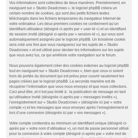
Vos informations sont collectées de deux manières. Premièrement, en
naviguant sur « Studio Deadcrows », le logiciel phpBB créera un
certain nombre de cookies, qui sont des petits fichiers textes
téléchargés dans les fichiers temporaires du navigateur Internet de
votre ordinateur. Les deux premiers cookies ne contiennent qu’un
identifiant utilisateur (désigné ci-après par « user-id ») et un identifiant
de session invité (désigné ci-après par « session-id »), qui vous sont
automatiquement assignés par le logiciel phpBB. Un troisième cookie
sera créé une fois que vous naviguerez sur les sujets de « Studio
Deadcrows » et est utilisé pour stocker les informations sur les sujets
que vous avez lus, ce qui améliore votre navigation sur le forum.
Nous pouvons également créer des cookies externes au logiciel phpBB
tout en naviguant sur « Studio Deadcrows », bien que ceux-ci soient
hors de portée du document qui est prévu pour couvrir seulement les
pages créées par le logiciel phpBB. La seconde manière est de
récupérer l’information que vous nous envoyez et que nous collectons.
Ceci peut être, et n’est pas limité à : la publication de message en tant
qu’utilisateur invité (désignée ci-après par « messages invités »),
l’enregistrement sur « Studio Deadcrows » (désignée ici par « votre
compte ») et les messages que vous envoyez après l’enregistrement et
lors d’une connexion (désignés ici par « vos messages »).
Votre compte contiendra au minimum un identifiant unique (désigné ci-
après par « votre nom d’utilisateur »), un mot de passe personnel utilisé
pour la connexion à votre compte (désigné ci-après par « votre mot de