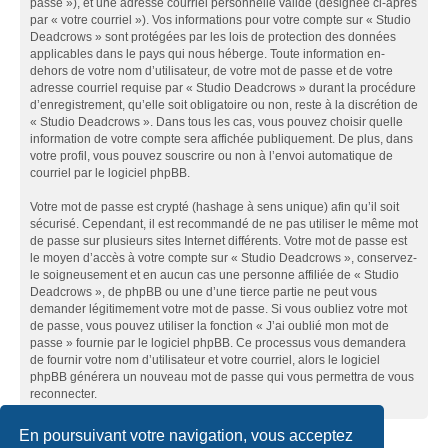
passe »), et une adresse courriel personnelle valide (désignée ci-après
par « votre courriel »). Vos informations pour votre compte sur « Studio
Deadcrows » sont protégées par les lois de protection des données
applicables dans le pays qui nous héberge. Toute information en-
dehors de votre nom d’utilisateur, de votre mot de passe et de votre
adresse courriel requise par « Studio Deadcrows » durant la procédure
d’enregistrement, qu’elle soit obligatoire ou non, reste à la discrétion de
« Studio Deadcrows ». Dans tous les cas, vous pouvez choisir quelle
information de votre compte sera affichée publiquement. De plus, dans
votre profil, vous pouvez souscrire ou non à l’envoi automatique de
courriel par le logiciel phpBB.
Votre mot de passe est crypté (hashage à sens unique) afin qu’il soit
sécurisé. Cependant, il est recommandé de ne pas utiliser le même mot
de passe sur plusieurs sites Internet différents. Votre mot de passe est
le moyen d’accès à votre compte sur « Studio Deadcrows », conservez-
le soigneusement et en aucun cas une personne affiliée de « Studio
Deadcrows », de phpBB ou une d’une tierce partie ne peut vous
demander légitimement votre mot de passe. Si vous oubliez votre mot
de passe, vous pouvez utiliser la fonction « J’ai oublié mon mot de
passe » fournie par le logiciel phpBB. Ce processus vous demandera
de fournir votre nom d’utilisateur et votre courriel, alors le logiciel
phpBB générera un nouveau mot de passe qui vous permettra de vous
reconnecter.
En poursuivant votre navigation, vous acceptez