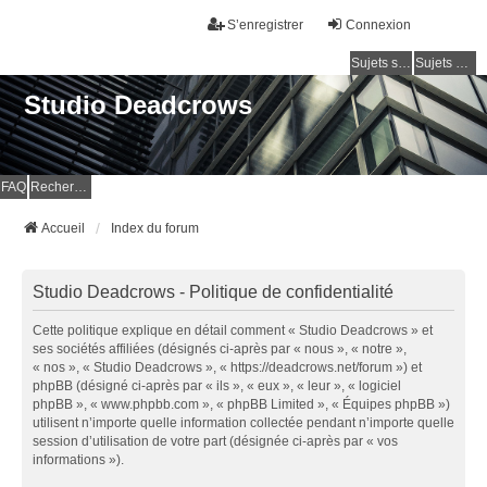
S’enregistrer
Connexion
Sujets sans réponse
Sujets actifs
Studio Deadcrows
FAQ
Rechercher
Accueil
Index du forum
Studio Deadcrows - Politique de confidentialité
Cette politique explique en détail comment « Studio Deadcrows » et
ses sociétés affiliées (désignés ci-après par « nous », « notre »,
« nos », « Studio Deadcrows », « https://deadcrows.net/forum ») et
phpBB (désigné ci-après par « ils », « eux », « leur », « logiciel
phpBB », « www.phpbb.com », « phpBB Limited », « Équipes phpBB »)
utilisent n’importe quelle information collectée pendant n’importe quelle
session d’utilisation de votre part (désignée ci-après par « vos
informations »).