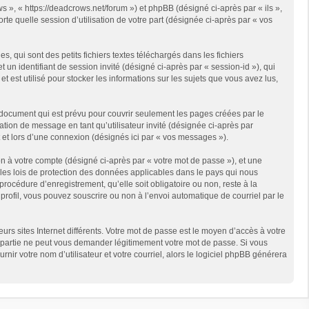
s », « https://deadcrows.net/forum ») et phpBB (désigné ci-après par « ils »,
te quelle session d’utilisation de votre part (désignée ci-après par « vos
qui sont des petits fichiers textes téléchargés dans les fichiers
 un identifiant de session invité (désigné ci-après par « session-id »), qui
est utilisé pour stocker les informations sur les sujets que vous avez lus,
document qui est prévu pour couvrir seulement les pages créées par le
ation de message en tant qu’utilisateur invité (désignée ci-après par
 et lors d’une connexion (désignés ici par « vos messages »).
n à votre compte (désigné ci-après par « votre mot de passe »), et une
 les lois de protection des données applicables dans le pays qui nous
rocédure d’enregistrement, qu’elle soit obligatoire ou non, reste à la
rofil, vous pouvez souscrire ou non à l’envoi automatique de courriel par le
rs sites Internet différents. Votre mot de passe est le moyen d’accès à votre
partie ne peut vous demander légitimement votre mot de passe. Si vous
ir votre nom d’utilisateur et votre courriel, alors le logiciel phpBB générera