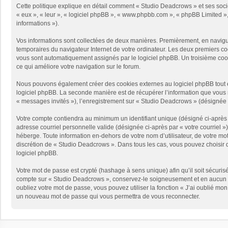
Cette politique explique en détail comment « Studio Deadcrows » et ses sociét
« eux », « leur », « logiciel phpBB », « www.phpbb.com », « phpBB Limited », 
informations »).
Vos informations sont collectées de deux manières. Premièrement, en naviguan
temporaires du navigateur Internet de votre ordinateur. Les deux premiers cooki
vous sont automatiquement assignés par le logiciel phpBB. Un troisième cooki
ce qui améliore votre navigation sur le forum.
Nous pouvons également créer des cookies externes au logiciel phpBB tout e
logiciel phpBB. La seconde manière est de récupérer l’information que vous no
« messages invités »), l’enregistrement sur « Studio Deadcrows » (désignée 
Votre compte contiendra au minimum un identifiant unique (désigné ci-après p
adresse courriel personnelle valide (désignée ci-après par « votre courriel 
héberge. Toute information en-dehors de votre nom d’utilisateur, de votre mot
discrétion de « Studio Deadcrows ». Dans tous les cas, vous pouvez choisir q
logiciel phpBB.
Votre mot de passe est crypté (hashage à sens unique) afin qu’il soit sécuris
compte sur « Studio Deadcrows », conservez-le soigneusement et en aucun c
oubliez votre mot de passe, vous pouvez utiliser la fonction « J’ai oublié mo
un nouveau mot de passe qui vous permettra de vous reconnecter.