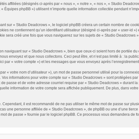
és affiliées (désignés ci-après par « nous », « notre », « nos », « Studio Deadcrow
« Équipes phpBB ») utilisent n’importe quelle information collectée pendant n’impor
t sur « Studio Deadcrows », le logiciel phpBB créera un certain nombre de cookies, 
es ne contiennent qu’un identifiant utilisateur (désigné ci-après par « user-id ») et
e sera créé une fois que vous naviguerez sur les sujets de « Studio Deadcrows » et 
n naviguant sur « Studio Deadcrows », bien que ceux-ci soient hors de portée du 
us envoyez et que nous collectons. Ceci peut être, et n’est pas limité à : la public
ici par « votre compte ») et les messages que vous envoyez après l’enregistrement
ar « votre nom d’utilisateur »), un mot de passe personnel utilisé pour la connexio
»). Vos informations pour votre compte sur « Studio Deadcrows » sont protégées par
 de passe et de votre adresse courriel requise par « Studio Deadcrows » durant la p
uelle information de votre compte sera affichée publiquement. De plus, dans votre p
é. Cependant, il est recommandé de ne pas utiliser le même mot de passe sur plusieu
as une personne affiliée de « Studio Deadcrows », de phpBB ou une d’une tierce 
n mot de passe » fournie par le logiciel phpBB. Ce processus vous demandera de fourn