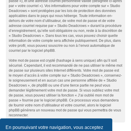
passe »), et une adresse courriel personnelle valide (désignée ci-après
par « votre courriel »). Vos informations pour votre compte sur « Studio
Deadcrows » sont protégées par les lois de protection des données
applicables dans le pays qui nous héberge. Toute information en-
dehors de votre nom d’utilisateur, de votre mot de passe et de votre
adresse courriel requise par « Studio Deadcrows » durant la procédure
d’enregistrement, qu’elle soit obligatoire ou non, reste à la discrétion de
« Studio Deadcrows ». Dans tous les cas, vous pouvez choisir quelle
information de votre compte sera affichée publiquement. De plus, dans
votre profil, vous pouvez souscrire ou non à l’envoi automatique de
courriel par le logiciel phpBB.
Votre mot de passe est crypté (hashage à sens unique) afin qu’il soit
sécurisé. Cependant, il est recommandé de ne pas utiliser le même mot
de passe sur plusieurs sites Internet différents. Votre mot de passe est
le moyen d’accès à votre compte sur « Studio Deadcrows », conservez-
le soigneusement et en aucun cas une personne affiliée de « Studio
Deadcrows », de phpBB ou une d’une tierce partie ne peut vous
demander légitimement votre mot de passe. Si vous oubliez votre mot
de passe, vous pouvez utiliser la fonction « J’ai oublié mon mot de
passe » fournie par le logiciel phpBB. Ce processus vous demandera
de fournir votre nom d’utilisateur et votre courriel, alors le logiciel
phpBB générera un nouveau mot de passe qui vous permettra de vous
reconnecter.
En poursuivant votre navigation, vous acceptez