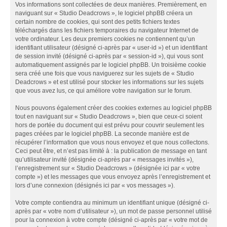
Vos informations sont collectées de deux manières. Premièrement, en
naviguant sur « Studio Deadcrows », le logiciel phpBB créera un
certain nombre de cookies, qui sont des petits fichiers textes
téléchargés dans les fichiers temporaires du navigateur Internet de
votre ordinateur. Les deux premiers cookies ne contiennent qu’un
identifiant utilisateur (désigné ci-après par « user-id ») et un identifiant
de session invité (désigné ci-après par « session-id »), qui vous sont
automatiquement assignés par le logiciel phpBB. Un troisième cookie
sera créé une fois que vous naviguerez sur les sujets de « Studio
Deadcrows » et est utilisé pour stocker les informations sur les sujets
que vous avez lus, ce qui améliore votre navigation sur le forum.
Nous pouvons également créer des cookies externes au logiciel phpBB
tout en naviguant sur « Studio Deadcrows », bien que ceux-ci soient
hors de portée du document qui est prévu pour couvrir seulement les
pages créées par le logiciel phpBB. La seconde manière est de
récupérer l’information que vous nous envoyez et que nous collectons.
Ceci peut être, et n’est pas limité à : la publication de message en tant
qu’utilisateur invité (désignée ci-après par « messages invités »),
l’enregistrement sur « Studio Deadcrows » (désignée ici par « votre
compte ») et les messages que vous envoyez après l’enregistrement et
lors d’une connexion (désignés ici par « vos messages »).
Votre compte contiendra au minimum un identifiant unique (désigné ci-
après par « votre nom d’utilisateur »), un mot de passe personnel utilisé
pour la connexion à votre compte (désigné ci-après par « votre mot de