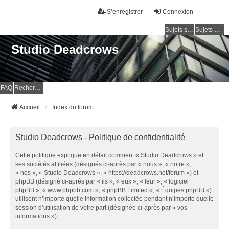
S’enregistrer
Connexion
Sujets sans réponse
Sujets actifs
Studio Deadcrows
FAQ
Rechercher
Accueil
Index du forum
Studio Deadcrows - Politique de confidentialité
Cette politique explique en détail comment « Studio Deadcrows » et
ses sociétés affiliées (désignés ci-après par « nous », « notre »,
« nos », « Studio Deadcrows », « https://deadcrows.net/forum ») et
phpBB (désigné ci-après par « ils », « eux », « leur », « logiciel
phpBB », « www.phpbb.com », « phpBB Limited », « Équipes phpBB »)
utilisent n’importe quelle information collectée pendant n’importe quelle
session d’utilisation de votre part (désignée ci-après par « vos
informations »).