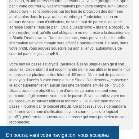
passe »), et une adresse courriel personnelle valide (désignée ci-après
par « votre courriel »). Vos informations pour votre compte sur « Studio
Deadcrows » sont protégées par les lois de protection des données
applicables dans le pays qui nous héberge. Toute information en-
dehors de votre nom d’utilisateur, de votre mot de passe et de votre
adresse courriel requise par « Studio Deadcrows » durant la procédure
d’enregistrement, qu’elle soit obligatoire ou non, reste à la discrétion de
« Studio Deadcrows ». Dans tous les cas, vous pouvez choisir quelle
information de votre compte sera affichée publiquement. De plus, dans
votre profil, vous pouvez souscrire ou non à l’envoi automatique de
courriel par le logiciel phpBB.
Votre mot de passe est crypté (hashage à sens unique) afin qu’il soit
sécurisé. Cependant, il est recommandé de ne pas utiliser le même mot
de passe sur plusieurs sites Internet différents. Votre mot de passe est
le moyen d’accès à votre compte sur « Studio Deadcrows », conservez-
le soigneusement et en aucun cas une personne affiliée de « Studio
Deadcrows », de phpBB ou une d’une tierce partie ne peut vous
demander légitimement votre mot de passe. Si vous oubliez votre mot
de passe, vous pouvez utiliser la fonction « J’ai oublié mon mot de
passe » fournie par le logiciel phpBB. Ce processus vous demandera
de fournir votre nom d’utilisateur et votre courriel, alors le logiciel
phpBB générera un nouveau mot de passe qui vous permettra de vous
reconnecter.
En poursuivant votre navigation, vous acceptez