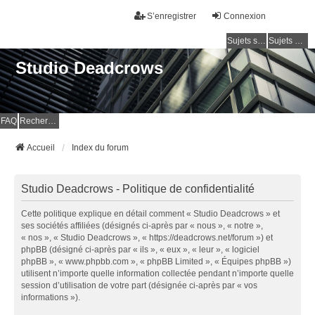
S’enregistrer
Connexion
Sujets sans réponse
Sujets actifs
Studio Deadcrows
FAQ
Rechercher
Accueil
Index du forum
Studio Deadcrows - Politique de confidentialité
Cette politique explique en détail comment « Studio Deadcrows » et
ses sociétés affiliées (désignés ci-après par « nous », « notre »,
« nos », « Studio Deadcrows », « https://deadcrows.net/forum ») et
phpBB (désigné ci-après par « ils », « eux », « leur », « logiciel
phpBB », « www.phpbb.com », « phpBB Limited », « Équipes phpBB »)
utilisent n’importe quelle information collectée pendant n’importe quelle
session d’utilisation de votre part (désignée ci-après par « vos
informations »).