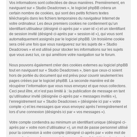
Vos informations sont collectées de deux manières. Premièrement, en
naviguant sur « Studio Deadcrows », le logiciel phpBB créera un
certain nombre de cookies, qui sont des petits fichiers textes
téléchargés dans les fichiers temporaires du navigateur Internet de
votre ordinateur. Les deux premiers cookies ne contiennent qu’un
identifiant utilisateur (désigné ci-après par « user-id ») et un identifiant
de session invité (désigné ci-après par « session-id »), qui vous sont
automatiquement assignés par le logiciel phpBB. Un troisième cookie
sera créé une fois que vous naviguerez sur les sujets de « Studio
Deadcrows » et est utilisé pour stocker les informations sur les sujets
que vous avez lus, ce qui améliore votre navigation sur le forum.
Nous pouvons également créer des cookies externes au logiciel phpBB
tout en naviguant sur « Studio Deadcrows », bien que ceux-ci soient
hors de portée du document qui est prévu pour couvrir seulement les
pages créées par le logiciel phpBB. La seconde manière est de
récupérer l’information que vous nous envoyez et que nous collectons.
Ceci peut être, et n’est pas limité à : la publication de message en tant
qu’utilisateur invité (désignée ci-après par « messages invités »),
l’enregistrement sur « Studio Deadcrows » (désignée ici par « votre
compte ») et les messages que vous envoyez après l’enregistrement et
lors d’une connexion (désignés ici par « vos messages »).
Votre compte contiendra au minimum un identifiant unique (désigné ci-
après par « votre nom d’utilisateur »), un mot de passe personnel utilisé
pour la connexion à votre compte (désigné ci-après par « votre mot de