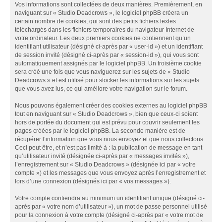
Vos informations sont collectées de deux manières. Premièrement, en
naviguant sur « Studio Deadcrows », le logiciel phpBB créera un
certain nombre de cookies, qui sont des petits fichiers textes
téléchargés dans les fichiers temporaires du navigateur Internet de
votre ordinateur. Les deux premiers cookies ne contiennent qu’un
identifiant utilisateur (désigné ci-après par « user-id ») et un identifiant
de session invité (désigné ci-après par « session-id »), qui vous sont
automatiquement assignés par le logiciel phpBB. Un troisième cookie
sera créé une fois que vous naviguerez sur les sujets de « Studio
Deadcrows » et est utilisé pour stocker les informations sur les sujets
que vous avez lus, ce qui améliore votre navigation sur le forum.
Nous pouvons également créer des cookies externes au logiciel phpBB
tout en naviguant sur « Studio Deadcrows », bien que ceux-ci soient
hors de portée du document qui est prévu pour couvrir seulement les
pages créées par le logiciel phpBB. La seconde manière est de
récupérer l’information que vous nous envoyez et que nous collectons.
Ceci peut être, et n’est pas limité à : la publication de message en tant
qu’utilisateur invité (désignée ci-après par « messages invités »),
l’enregistrement sur « Studio Deadcrows » (désignée ici par « votre
compte ») et les messages que vous envoyez après l’enregistrement et
lors d’une connexion (désignés ici par « vos messages »).
Votre compte contiendra au minimum un identifiant unique (désigné ci-
après par « votre nom d’utilisateur »), un mot de passe personnel utilisé
pour la connexion à votre compte (désigné ci-après par « votre mot de