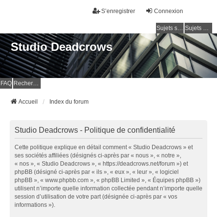
S’enregistrer
Connexion
Sujets sans réponse
Sujets actifs
Studio Deadcrows
FAQ
Rechercher
Accueil
Index du forum
Studio Deadcrows - Politique de confidentialité
Cette politique explique en détail comment « Studio Deadcrows » et
ses sociétés affiliées (désignés ci-après par « nous », « notre »,
« nos », « Studio Deadcrows », « https://deadcrows.net/forum ») et
phpBB (désigné ci-après par « ils », « eux », « leur », « logiciel
phpBB », « www.phpbb.com », « phpBB Limited », « Équipes phpBB »)
utilisent n’importe quelle information collectée pendant n’importe quelle
session d’utilisation de votre part (désignée ci-après par « vos
informations »).