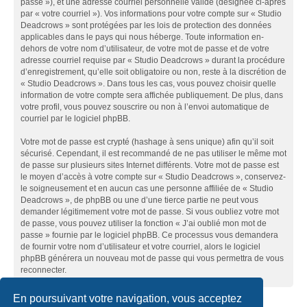
passe »), et une adresse courriel personnelle valide (désignée ci-après
par « votre courriel »). Vos informations pour votre compte sur « Studio
Deadcrows » sont protégées par les lois de protection des données
applicables dans le pays qui nous héberge. Toute information en-
dehors de votre nom d’utilisateur, de votre mot de passe et de votre
adresse courriel requise par « Studio Deadcrows » durant la procédure
d’enregistrement, qu’elle soit obligatoire ou non, reste à la discrétion de
« Studio Deadcrows ». Dans tous les cas, vous pouvez choisir quelle
information de votre compte sera affichée publiquement. De plus, dans
votre profil, vous pouvez souscrire ou non à l’envoi automatique de
courriel par le logiciel phpBB.
Votre mot de passe est crypté (hashage à sens unique) afin qu’il soit
sécurisé. Cependant, il est recommandé de ne pas utiliser le même mot
de passe sur plusieurs sites Internet différents. Votre mot de passe est
le moyen d’accès à votre compte sur « Studio Deadcrows », conservez-
le soigneusement et en aucun cas une personne affiliée de « Studio
Deadcrows », de phpBB ou une d’une tierce partie ne peut vous
demander légitimement votre mot de passe. Si vous oubliez votre mot
de passe, vous pouvez utiliser la fonction « J’ai oublié mon mot de
passe » fournie par le logiciel phpBB. Ce processus vous demandera
de fournir votre nom d’utilisateur et votre courriel, alors le logiciel
phpBB générera un nouveau mot de passe qui vous permettra de vous
reconnecter.
En poursuivant votre navigation, vous acceptez