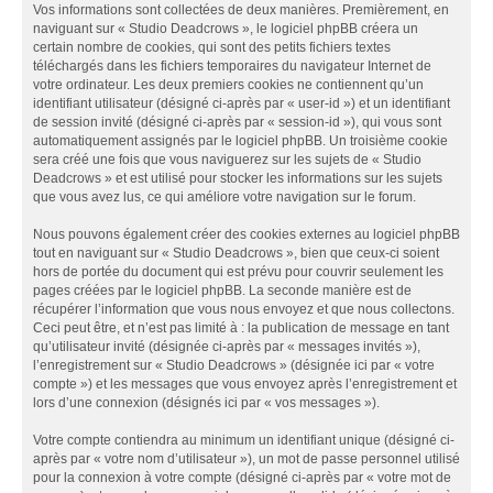
Vos informations sont collectées de deux manières. Premièrement, en
naviguant sur « Studio Deadcrows », le logiciel phpBB créera un
certain nombre de cookies, qui sont des petits fichiers textes
téléchargés dans les fichiers temporaires du navigateur Internet de
votre ordinateur. Les deux premiers cookies ne contiennent qu’un
identifiant utilisateur (désigné ci-après par « user-id ») et un identifiant
de session invité (désigné ci-après par « session-id »), qui vous sont
automatiquement assignés par le logiciel phpBB. Un troisième cookie
sera créé une fois que vous naviguerez sur les sujets de « Studio
Deadcrows » et est utilisé pour stocker les informations sur les sujets
que vous avez lus, ce qui améliore votre navigation sur le forum.
Nous pouvons également créer des cookies externes au logiciel phpBB
tout en naviguant sur « Studio Deadcrows », bien que ceux-ci soient
hors de portée du document qui est prévu pour couvrir seulement les
pages créées par le logiciel phpBB. La seconde manière est de
récupérer l’information que vous nous envoyez et que nous collectons.
Ceci peut être, et n’est pas limité à : la publication de message en tant
qu’utilisateur invité (désignée ci-après par « messages invités »),
l’enregistrement sur « Studio Deadcrows » (désignée ici par « votre
compte ») et les messages que vous envoyez après l’enregistrement et
lors d’une connexion (désignés ici par « vos messages »).
Votre compte contiendra au minimum un identifiant unique (désigné ci-
après par « votre nom d’utilisateur »), un mot de passe personnel utilisé
pour la connexion à votre compte (désigné ci-après par « votre mot de