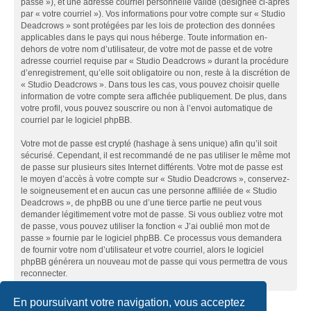
passe »), et une adresse courriel personnelle valide (désignée ci-après
par « votre courriel »). Vos informations pour votre compte sur « Studio
Deadcrows » sont protégées par les lois de protection des données
applicables dans le pays qui nous héberge. Toute information en-
dehors de votre nom d’utilisateur, de votre mot de passe et de votre
adresse courriel requise par « Studio Deadcrows » durant la procédure
d’enregistrement, qu’elle soit obligatoire ou non, reste à la discrétion de
« Studio Deadcrows ». Dans tous les cas, vous pouvez choisir quelle
information de votre compte sera affichée publiquement. De plus, dans
votre profil, vous pouvez souscrire ou non à l’envoi automatique de
courriel par le logiciel phpBB.
Votre mot de passe est crypté (hashage à sens unique) afin qu’il soit
sécurisé. Cependant, il est recommandé de ne pas utiliser le même mot
de passe sur plusieurs sites Internet différents. Votre mot de passe est
le moyen d’accès à votre compte sur « Studio Deadcrows », conservez-
le soigneusement et en aucun cas une personne affiliée de « Studio
Deadcrows », de phpBB ou une d’une tierce partie ne peut vous
demander légitimement votre mot de passe. Si vous oubliez votre mot
de passe, vous pouvez utiliser la fonction « J’ai oublié mon mot de
passe » fournie par le logiciel phpBB. Ce processus vous demandera
de fournir votre nom d’utilisateur et votre courriel, alors le logiciel
phpBB générera un nouveau mot de passe qui vous permettra de vous
reconnecter.
En poursuivant votre navigation, vous acceptez