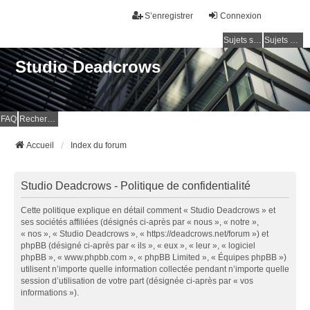
S’enregistrer
Connexion
Sujets sans réponse
Sujets actifs
Studio Deadcrows
FAQ
Rechercher
Accueil
Index du forum
Studio Deadcrows - Politique de confidentialité
Cette politique explique en détail comment « Studio Deadcrows » et
ses sociétés affiliées (désignés ci-après par « nous », « notre »,
« nos », « Studio Deadcrows », « https://deadcrows.net/forum ») et
phpBB (désigné ci-après par « ils », « eux », « leur », « logiciel
phpBB », « www.phpbb.com », « phpBB Limited », « Équipes phpBB »)
utilisent n’importe quelle information collectée pendant n’importe quelle
session d’utilisation de votre part (désignée ci-après par « vos
informations »).