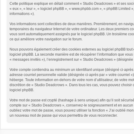
Cette politique explique en détail comment « Studio Deadcrows » et ses sociét
« eux », « leur », « logiciel phpBB », « www.phpbb.com », « phpBB Limited », 
informations »).
Vos informations sont collectées de deux manières. Premièrement, en naviguan
temporaires du navigateur Internet de votre ordinateur. Les deux premiers cooki
vous sont automatiquement assignés par le logiciel phpBB. Un troisième cooki
ce qui améliore votre navigation sur le forum.
Nous pouvons également créer des cookies externes au logiciel phpBB tout e
logiciel phpBB. La seconde manière est de récupérer l’information que vous no
« messages invités »), l’enregistrement sur « Studio Deadcrows » (désignée 
Votre compte contiendra au minimum un identifiant unique (désigné ci-après p
adresse courriel personnelle valide (désignée ci-après par « votre courriel 
héberge. Toute information en-dehors de votre nom d’utilisateur, de votre mot
discrétion de « Studio Deadcrows ». Dans tous les cas, vous pouvez choisir q
logiciel phpBB.
Votre mot de passe est crypté (hashage à sens unique) afin qu’il soit sécuris
compte sur « Studio Deadcrows », conservez-le soigneusement et en aucun c
oubliez votre mot de passe, vous pouvez utiliser la fonction « J’ai oublié mo
un nouveau mot de passe qui vous permettra de vous reconnecter.