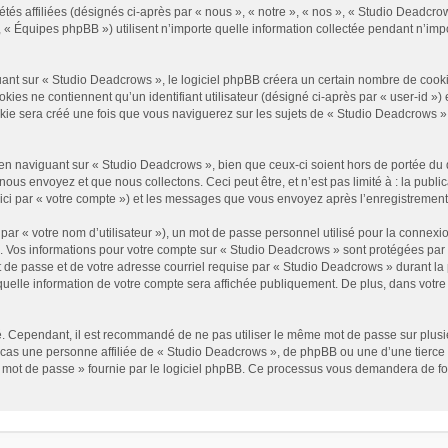
és affiliées (désignés ci-après par « nous », « notre », « nos », « Studio Deadcrow
« Équipes phpBB ») utilisent n’importe quelle information collectée pendant n’impor
t sur « Studio Deadcrows », le logiciel phpBB créera un certain nombre de cookies, 
es ne contiennent qu’un identifiant utilisateur (désigné ci-après par « user-id ») et
e sera créé une fois que vous naviguerez sur les sujets de « Studio Deadcrows » et 
n naviguant sur « Studio Deadcrows », bien que ceux-ci soient hors de portée du 
us envoyez et que nous collectons. Ceci peut être, et n’est pas limité à : la public
ici par « votre compte ») et les messages que vous envoyez après l’enregistrement
ar « votre nom d’utilisateur »), un mot de passe personnel utilisé pour la connexio
»). Vos informations pour votre compte sur « Studio Deadcrows » sont protégées par
 de passe et de votre adresse courriel requise par « Studio Deadcrows » durant la p
uelle information de votre compte sera affichée publiquement. De plus, dans votre p
é. Cependant, il est recommandé de ne pas utiliser le même mot de passe sur plusieu
as une personne affiliée de « Studio Deadcrows », de phpBB ou une d’une tierce 
n mot de passe » fournie par le logiciel phpBB. Ce processus vous demandera de fourn