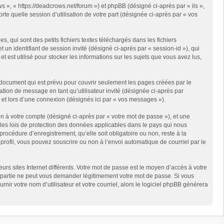
s », « https://deadcrows.net/forum ») et phpBB (désigné ci-après par « ils »,
te quelle session d’utilisation de votre part (désignée ci-après par « vos
qui sont des petits fichiers textes téléchargés dans les fichiers
 un identifiant de session invité (désigné ci-après par « session-id »), qui
est utilisé pour stocker les informations sur les sujets que vous avez lus,
document qui est prévu pour couvrir seulement les pages créées par le
ation de message en tant qu’utilisateur invité (désignée ci-après par
 et lors d’une connexion (désignés ici par « vos messages »).
n à votre compte (désigné ci-après par « votre mot de passe »), et une
 les lois de protection des données applicables dans le pays qui nous
rocédure d’enregistrement, qu’elle soit obligatoire ou non, reste à la
rofil, vous pouvez souscrire ou non à l’envoi automatique de courriel par le
rs sites Internet différents. Votre mot de passe est le moyen d’accès à votre
partie ne peut vous demander légitimement votre mot de passe. Si vous
ir votre nom d’utilisateur et votre courriel, alors le logiciel phpBB générera