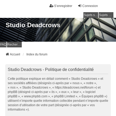
S’enregistrer
Connexion
Sujets sans réponse
Sujets actifs
Studio Deadcrows
FAQ
Rechercher
Accueil
Index du forum
Studio Deadcrows - Politique de confidentialité
Cette politique explique en détail comment « Studio Deadcrows » et
ses sociétés affiliées (désignés ci-après par « nous », « notre »,
« nos », « Studio Deadcrows », « https://deadcrows.net/forum ») et
phpBB (désigné ci-après par « ils », « eux », « leur », « logiciel
phpBB », « www.phpbb.com », « phpBB Limited », « Équipes phpBB »)
utilisent n’importe quelle information collectée pendant n’importe quelle
session d’utilisation de votre part (désignée ci-après par « vos
informations »).