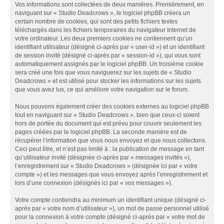
Vos informations sont collectées de deux manières. Premièrement, en
naviguant sur « Studio Deadcrows », le logiciel phpBB créera un
certain nombre de cookies, qui sont des petits fichiers textes
téléchargés dans les fichiers temporaires du navigateur Internet de
votre ordinateur. Les deux premiers cookies ne contiennent qu’un
identifiant utilisateur (désigné ci-après par « user-id ») et un identifiant
de session invité (désigné ci-après par « session-id »), qui vous sont
automatiquement assignés par le logiciel phpBB. Un troisième cookie
sera créé une fois que vous naviguerez sur les sujets de « Studio
Deadcrows » et est utilisé pour stocker les informations sur les sujets
que vous avez lus, ce qui améliore votre navigation sur le forum.
Nous pouvons également créer des cookies externes au logiciel phpBB
tout en naviguant sur « Studio Deadcrows », bien que ceux-ci soient
hors de portée du document qui est prévu pour couvrir seulement les
pages créées par le logiciel phpBB. La seconde manière est de
récupérer l’information que vous nous envoyez et que nous collectons.
Ceci peut être, et n’est pas limité à : la publication de message en tant
qu’utilisateur invité (désignée ci-après par « messages invités »),
l’enregistrement sur « Studio Deadcrows » (désignée ici par « votre
compte ») et les messages que vous envoyez après l’enregistrement et
lors d’une connexion (désignés ici par « vos messages »).
Votre compte contiendra au minimum un identifiant unique (désigné ci-
après par « votre nom d’utilisateur »), un mot de passe personnel utilisé
pour la connexion à votre compte (désigné ci-après par « votre mot de