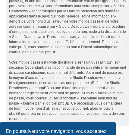
passe »), et une adresse courriel personnelle valide (désignée ci-après
par « votre courriel »). Vos informations pour votre compte sur « Studio
Deadcrows » sont protégées par les lois de protection des données
applicables dans le pays qui nous héberge. Toute information en-
dehors de votre nom d’utilisateur, de votre mot de passe et de votre
adresse courriel requise par « Studio Deadcrows » durant la procédure
d’enregistrement, qu’elle soit obligatoire ou non, reste à la discrétion de
« Studio Deadcrows ». Dans tous les cas, vous pouvez choisir quelle
information de votre compte sera affichée publiquement. De plus, dans
votre profil, vous pouvez souscrire ou non à l’envoi automatique de
courriel par le logiciel phpBB.
Votre mot de passe est crypté (hashage à sens unique) afin qu’il soit
sécurisé. Cependant, il est recommandé de ne pas utiliser le même mot
de passe sur plusieurs sites Internet différents. Votre mot de passe est
le moyen d’accès à votre compte sur « Studio Deadcrows », conservez-
le soigneusement et en aucun cas une personne affiliée de « Studio
Deadcrows », de phpBB ou une d’une tierce partie ne peut vous
demander légitimement votre mot de passe. Si vous oubliez votre mot
de passe, vous pouvez utiliser la fonction « J’ai oublié mon mot de
passe » fournie par le logiciel phpBB. Ce processus vous demandera
de fournir votre nom d’utilisateur et votre courriel, alors le logiciel
phpBB générera un nouveau mot de passe qui vous permettra de vous
reconnecter.
En poursuivant votre navigation, vous acceptez