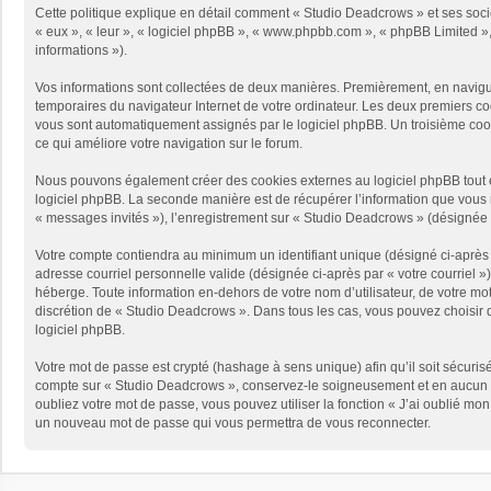
Cette politique explique en détail comment « Studio Deadcrows » et ses sociét
« eux », « leur », « logiciel phpBB », « www.phpbb.com », « phpBB Limited », 
informations »).
Vos informations sont collectées de deux manières. Premièrement, en naviguan
temporaires du navigateur Internet de votre ordinateur. Les deux premiers cooki
vous sont automatiquement assignés par le logiciel phpBB. Un troisième cooki
ce qui améliore votre navigation sur le forum.
Nous pouvons également créer des cookies externes au logiciel phpBB tout e
logiciel phpBB. La seconde manière est de récupérer l’information que vous no
« messages invités »), l’enregistrement sur « Studio Deadcrows » (désignée 
Votre compte contiendra au minimum un identifiant unique (désigné ci-après p
adresse courriel personnelle valide (désignée ci-après par « votre courriel 
héberge. Toute information en-dehors de votre nom d’utilisateur, de votre mot
discrétion de « Studio Deadcrows ». Dans tous les cas, vous pouvez choisir q
logiciel phpBB.
Votre mot de passe est crypté (hashage à sens unique) afin qu’il soit sécuris
compte sur « Studio Deadcrows », conservez-le soigneusement et en aucun c
oubliez votre mot de passe, vous pouvez utiliser la fonction « J’ai oublié mo
un nouveau mot de passe qui vous permettra de vous reconnecter.