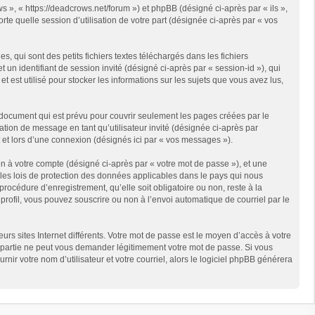
s », « https://deadcrows.net/forum ») et phpBB (désigné ci-après par « ils »,
te quelle session d’utilisation de votre part (désignée ci-après par « vos
qui sont des petits fichiers textes téléchargés dans les fichiers
 un identifiant de session invité (désigné ci-après par « session-id »), qui
est utilisé pour stocker les informations sur les sujets que vous avez lus,
document qui est prévu pour couvrir seulement les pages créées par le
ation de message en tant qu’utilisateur invité (désignée ci-après par
 et lors d’une connexion (désignés ici par « vos messages »).
n à votre compte (désigné ci-après par « votre mot de passe »), et une
 les lois de protection des données applicables dans le pays qui nous
rocédure d’enregistrement, qu’elle soit obligatoire ou non, reste à la
rofil, vous pouvez souscrire ou non à l’envoi automatique de courriel par le
rs sites Internet différents. Votre mot de passe est le moyen d’accès à votre
partie ne peut vous demander légitimement votre mot de passe. Si vous
ir votre nom d’utilisateur et votre courriel, alors le logiciel phpBB générera