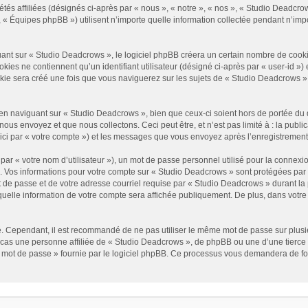
és affiliées (désignés ci-après par « nous », « notre », « nos », « Studio Deadcrow
« Équipes phpBB ») utilisent n’importe quelle information collectée pendant n’impor
t sur « Studio Deadcrows », le logiciel phpBB créera un certain nombre de cookies, 
es ne contiennent qu’un identifiant utilisateur (désigné ci-après par « user-id ») et
e sera créé une fois que vous naviguerez sur les sujets de « Studio Deadcrows » et 
n naviguant sur « Studio Deadcrows », bien que ceux-ci soient hors de portée du 
us envoyez et que nous collectons. Ceci peut être, et n’est pas limité à : la public
ici par « votre compte ») et les messages que vous envoyez après l’enregistrement
ar « votre nom d’utilisateur »), un mot de passe personnel utilisé pour la connexio
»). Vos informations pour votre compte sur « Studio Deadcrows » sont protégées par
 de passe et de votre adresse courriel requise par « Studio Deadcrows » durant la p
uelle information de votre compte sera affichée publiquement. De plus, dans votre p
é. Cependant, il est recommandé de ne pas utiliser le même mot de passe sur plusieu
as une personne affiliée de « Studio Deadcrows », de phpBB ou une d’une tierce 
n mot de passe » fournie par le logiciel phpBB. Ce processus vous demandera de fourn