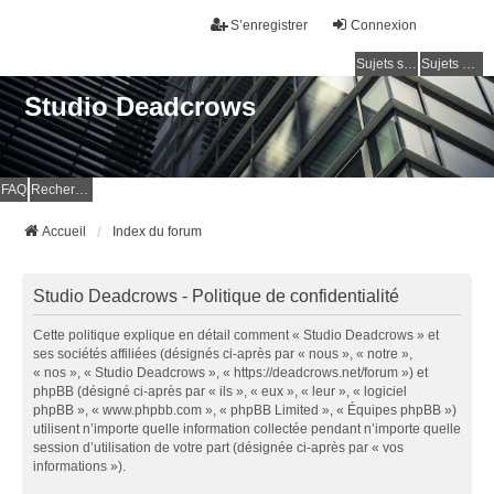
S’enregistrer
Connexion
Sujets sans réponse
Sujets actifs
Studio Deadcrows
FAQ
Rechercher
Accueil
Index du forum
Studio Deadcrows - Politique de confidentialité
Cette politique explique en détail comment « Studio Deadcrows » et
ses sociétés affiliées (désignés ci-après par « nous », « notre »,
« nos », « Studio Deadcrows », « https://deadcrows.net/forum ») et
phpBB (désigné ci-après par « ils », « eux », « leur », « logiciel
phpBB », « www.phpbb.com », « phpBB Limited », « Équipes phpBB »)
utilisent n’importe quelle information collectée pendant n’importe quelle
session d’utilisation de votre part (désignée ci-après par « vos
informations »).