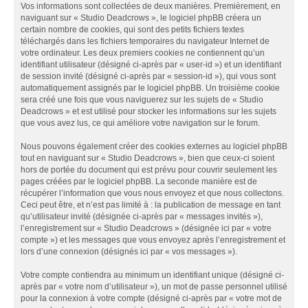
Vos informations sont collectées de deux manières. Premièrement, en
naviguant sur « Studio Deadcrows », le logiciel phpBB créera un
certain nombre de cookies, qui sont des petits fichiers textes
téléchargés dans les fichiers temporaires du navigateur Internet de
votre ordinateur. Les deux premiers cookies ne contiennent qu’un
identifiant utilisateur (désigné ci-après par « user-id ») et un identifiant
de session invité (désigné ci-après par « session-id »), qui vous sont
automatiquement assignés par le logiciel phpBB. Un troisième cookie
sera créé une fois que vous naviguerez sur les sujets de « Studio
Deadcrows » et est utilisé pour stocker les informations sur les sujets
que vous avez lus, ce qui améliore votre navigation sur le forum.
Nous pouvons également créer des cookies externes au logiciel phpBB
tout en naviguant sur « Studio Deadcrows », bien que ceux-ci soient
hors de portée du document qui est prévu pour couvrir seulement les
pages créées par le logiciel phpBB. La seconde manière est de
récupérer l’information que vous nous envoyez et que nous collectons.
Ceci peut être, et n’est pas limité à : la publication de message en tant
qu’utilisateur invité (désignée ci-après par « messages invités »),
l’enregistrement sur « Studio Deadcrows » (désignée ici par « votre
compte ») et les messages que vous envoyez après l’enregistrement et
lors d’une connexion (désignés ici par « vos messages »).
Votre compte contiendra au minimum un identifiant unique (désigné ci-
après par « votre nom d’utilisateur »), un mot de passe personnel utilisé
pour la connexion à votre compte (désigné ci-après par « votre mot de