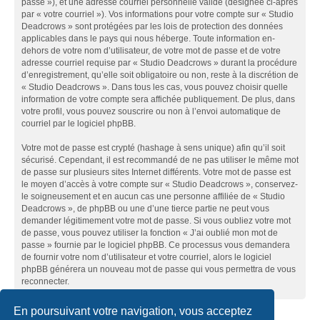
passe »), et une adresse courriel personnelle valide (désignée ci-après
par « votre courriel »). Vos informations pour votre compte sur « Studio
Deadcrows » sont protégées par les lois de protection des données
applicables dans le pays qui nous héberge. Toute information en-
dehors de votre nom d’utilisateur, de votre mot de passe et de votre
adresse courriel requise par « Studio Deadcrows » durant la procédure
d’enregistrement, qu’elle soit obligatoire ou non, reste à la discrétion de
« Studio Deadcrows ». Dans tous les cas, vous pouvez choisir quelle
information de votre compte sera affichée publiquement. De plus, dans
votre profil, vous pouvez souscrire ou non à l’envoi automatique de
courriel par le logiciel phpBB.
Votre mot de passe est crypté (hashage à sens unique) afin qu’il soit
sécurisé. Cependant, il est recommandé de ne pas utiliser le même mot
de passe sur plusieurs sites Internet différents. Votre mot de passe est
le moyen d’accès à votre compte sur « Studio Deadcrows », conservez-
le soigneusement et en aucun cas une personne affiliée de « Studio
Deadcrows », de phpBB ou une d’une tierce partie ne peut vous
demander légitimement votre mot de passe. Si vous oubliez votre mot
de passe, vous pouvez utiliser la fonction « J’ai oublié mon mot de
passe » fournie par le logiciel phpBB. Ce processus vous demandera
de fournir votre nom d’utilisateur et votre courriel, alors le logiciel
phpBB générera un nouveau mot de passe qui vous permettra de vous
reconnecter.
En poursuivant votre navigation, vous acceptez