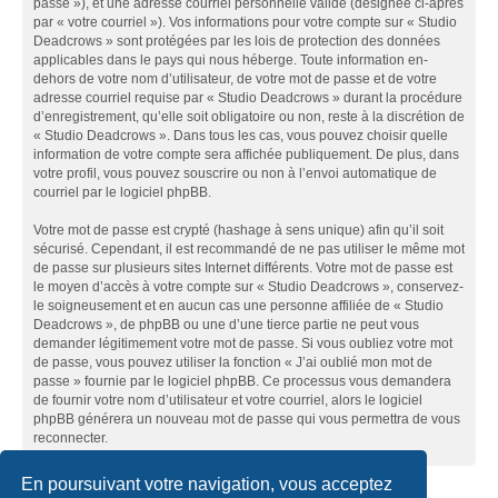
passe »), et une adresse courriel personnelle valide (désignée ci-après
par « votre courriel »). Vos informations pour votre compte sur « Studio
Deadcrows » sont protégées par les lois de protection des données
applicables dans le pays qui nous héberge. Toute information en-
dehors de votre nom d’utilisateur, de votre mot de passe et de votre
adresse courriel requise par « Studio Deadcrows » durant la procédure
d’enregistrement, qu’elle soit obligatoire ou non, reste à la discrétion de
« Studio Deadcrows ». Dans tous les cas, vous pouvez choisir quelle
information de votre compte sera affichée publiquement. De plus, dans
votre profil, vous pouvez souscrire ou non à l’envoi automatique de
courriel par le logiciel phpBB.
Votre mot de passe est crypté (hashage à sens unique) afin qu’il soit
sécurisé. Cependant, il est recommandé de ne pas utiliser le même mot
de passe sur plusieurs sites Internet différents. Votre mot de passe est
le moyen d’accès à votre compte sur « Studio Deadcrows », conservez-
le soigneusement et en aucun cas une personne affiliée de « Studio
Deadcrows », de phpBB ou une d’une tierce partie ne peut vous
demander légitimement votre mot de passe. Si vous oubliez votre mot
de passe, vous pouvez utiliser la fonction « J’ai oublié mon mot de
passe » fournie par le logiciel phpBB. Ce processus vous demandera
de fournir votre nom d’utilisateur et votre courriel, alors le logiciel
phpBB générera un nouveau mot de passe qui vous permettra de vous
reconnecter.
En poursuivant votre navigation, vous acceptez