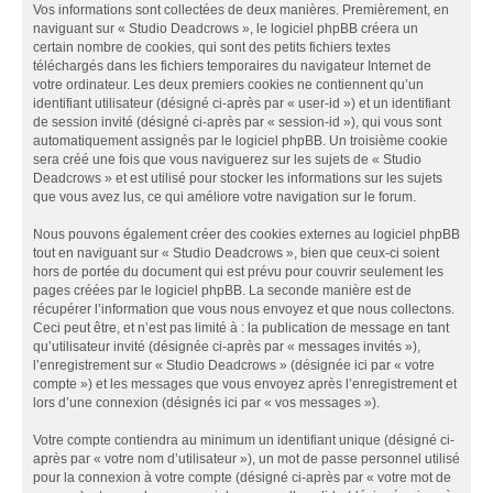
Vos informations sont collectées de deux manières. Premièrement, en
naviguant sur « Studio Deadcrows », le logiciel phpBB créera un
certain nombre de cookies, qui sont des petits fichiers textes
téléchargés dans les fichiers temporaires du navigateur Internet de
votre ordinateur. Les deux premiers cookies ne contiennent qu’un
identifiant utilisateur (désigné ci-après par « user-id ») et un identifiant
de session invité (désigné ci-après par « session-id »), qui vous sont
automatiquement assignés par le logiciel phpBB. Un troisième cookie
sera créé une fois que vous naviguerez sur les sujets de « Studio
Deadcrows » et est utilisé pour stocker les informations sur les sujets
que vous avez lus, ce qui améliore votre navigation sur le forum.
Nous pouvons également créer des cookies externes au logiciel phpBB
tout en naviguant sur « Studio Deadcrows », bien que ceux-ci soient
hors de portée du document qui est prévu pour couvrir seulement les
pages créées par le logiciel phpBB. La seconde manière est de
récupérer l’information que vous nous envoyez et que nous collectons.
Ceci peut être, et n’est pas limité à : la publication de message en tant
qu’utilisateur invité (désignée ci-après par « messages invités »),
l’enregistrement sur « Studio Deadcrows » (désignée ici par « votre
compte ») et les messages que vous envoyez après l’enregistrement et
lors d’une connexion (désignés ici par « vos messages »).
Votre compte contiendra au minimum un identifiant unique (désigné ci-
après par « votre nom d’utilisateur »), un mot de passe personnel utilisé
pour la connexion à votre compte (désigné ci-après par « votre mot de