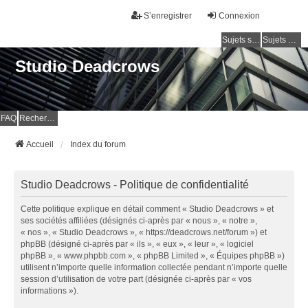
S’enregistrer
Connexion
Sujets sans réponse
Sujets actifs
Studio Deadcrows
FAQ
Rechercher
Accueil
Index du forum
Studio Deadcrows - Politique de confidentialité
Cette politique explique en détail comment « Studio Deadcrows » et
ses sociétés affiliées (désignés ci-après par « nous », « notre »,
« nos », « Studio Deadcrows », « https://deadcrows.net/forum ») et
phpBB (désigné ci-après par « ils », « eux », « leur », « logiciel
phpBB », « www.phpbb.com », « phpBB Limited », « Équipes phpBB »)
utilisent n’importe quelle information collectée pendant n’importe quelle
session d’utilisation de votre part (désignée ci-après par « vos
informations »).