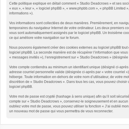
Cette politique explique en détail comment « Studio Deadcrows » et ses sociét
« eux », « leur », « logiciel phpBB », « www.phpbb.com », « phpBB Limited », 
informations »).
Vos informations sont collectées de deux manières. Premièrement, en naviguan
temporaires du navigateur Internet de votre ordinateur. Les deux premiers cooki
vous sont automatiquement assignés par le logiciel phpBB. Un troisième cooki
ce qui améliore votre navigation sur le forum.
Nous pouvons également créer des cookies externes au logiciel phpBB tout e
logiciel phpBB. La seconde manière est de récupérer l’information que vous no
« messages invités »), l’enregistrement sur « Studio Deadcrows » (désignée 
Votre compte contiendra au minimum un identifiant unique (désigné ci-après p
adresse courriel personnelle valide (désignée ci-après par « votre courriel 
héberge. Toute information en-dehors de votre nom d’utilisateur, de votre mot
discrétion de « Studio Deadcrows ». Dans tous les cas, vous pouvez choisir q
logiciel phpBB.
Votre mot de passe est crypté (hashage à sens unique) afin qu’il soit sécuris
compte sur « Studio Deadcrows », conservez-le soigneusement et en aucun c
oubliez votre mot de passe, vous pouvez utiliser la fonction « J’ai oublié mo
un nouveau mot de passe qui vous permettra de vous reconnecter.