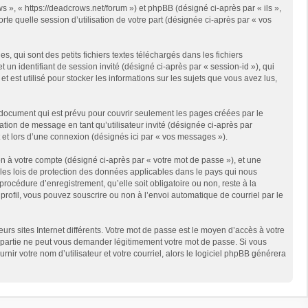
s », « https://deadcrows.net/forum ») et phpBB (désigné ci-après par « ils »,
te quelle session d’utilisation de votre part (désignée ci-après par « vos
qui sont des petits fichiers textes téléchargés dans les fichiers
 un identifiant de session invité (désigné ci-après par « session-id »), qui
est utilisé pour stocker les informations sur les sujets que vous avez lus,
document qui est prévu pour couvrir seulement les pages créées par le
ation de message en tant qu’utilisateur invité (désignée ci-après par
 et lors d’une connexion (désignés ici par « vos messages »).
n à votre compte (désigné ci-après par « votre mot de passe »), et une
 les lois de protection des données applicables dans le pays qui nous
rocédure d’enregistrement, qu’elle soit obligatoire ou non, reste à la
rofil, vous pouvez souscrire ou non à l’envoi automatique de courriel par le
rs sites Internet différents. Votre mot de passe est le moyen d’accès à votre
partie ne peut vous demander légitimement votre mot de passe. Si vous
ir votre nom d’utilisateur et votre courriel, alors le logiciel phpBB générera