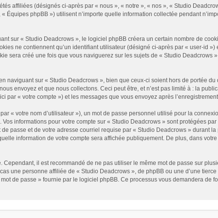
és affiliées (désignés ci-après par « nous », « notre », « nos », « Studio Deadcrow
« Équipes phpBB ») utilisent n’importe quelle information collectée pendant n’impor
t sur « Studio Deadcrows », le logiciel phpBB créera un certain nombre de cookies, 
es ne contiennent qu’un identifiant utilisateur (désigné ci-après par « user-id ») et
e sera créé une fois que vous naviguerez sur les sujets de « Studio Deadcrows » et 
n naviguant sur « Studio Deadcrows », bien que ceux-ci soient hors de portée du 
us envoyez et que nous collectons. Ceci peut être, et n’est pas limité à : la public
ici par « votre compte ») et les messages que vous envoyez après l’enregistrement
ar « votre nom d’utilisateur »), un mot de passe personnel utilisé pour la connexio
»). Vos informations pour votre compte sur « Studio Deadcrows » sont protégées par
 de passe et de votre adresse courriel requise par « Studio Deadcrows » durant la p
uelle information de votre compte sera affichée publiquement. De plus, dans votre p
é. Cependant, il est recommandé de ne pas utiliser le même mot de passe sur plusieu
as une personne affiliée de « Studio Deadcrows », de phpBB ou une d’une tierce 
n mot de passe » fournie par le logiciel phpBB. Ce processus vous demandera de fourn