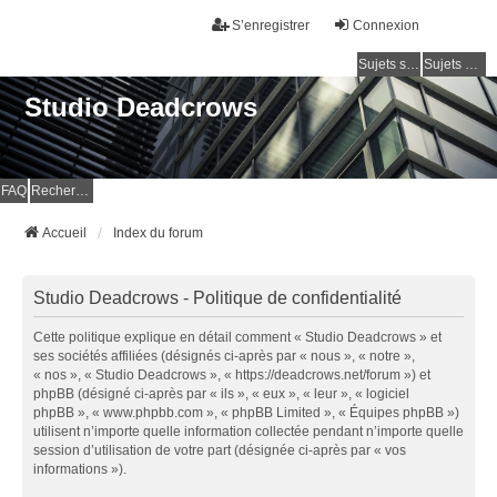
S’enregistrer
Connexion
Sujets sans réponse
Sujets actifs
Studio Deadcrows
FAQ
Rechercher
Accueil
Index du forum
Studio Deadcrows - Politique de confidentialité
Cette politique explique en détail comment « Studio Deadcrows » et
ses sociétés affiliées (désignés ci-après par « nous », « notre »,
« nos », « Studio Deadcrows », « https://deadcrows.net/forum ») et
phpBB (désigné ci-après par « ils », « eux », « leur », « logiciel
phpBB », « www.phpbb.com », « phpBB Limited », « Équipes phpBB »)
utilisent n’importe quelle information collectée pendant n’importe quelle
session d’utilisation de votre part (désignée ci-après par « vos
informations »).