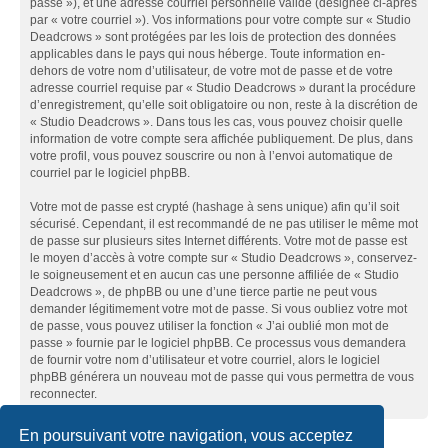
passe »), et une adresse courriel personnelle valide (désignée ci-après
par « votre courriel »). Vos informations pour votre compte sur « Studio
Deadcrows » sont protégées par les lois de protection des données
applicables dans le pays qui nous héberge. Toute information en-
dehors de votre nom d’utilisateur, de votre mot de passe et de votre
adresse courriel requise par « Studio Deadcrows » durant la procédure
d’enregistrement, qu’elle soit obligatoire ou non, reste à la discrétion de
« Studio Deadcrows ». Dans tous les cas, vous pouvez choisir quelle
information de votre compte sera affichée publiquement. De plus, dans
votre profil, vous pouvez souscrire ou non à l’envoi automatique de
courriel par le logiciel phpBB.
Votre mot de passe est crypté (hashage à sens unique) afin qu’il soit
sécurisé. Cependant, il est recommandé de ne pas utiliser le même mot
de passe sur plusieurs sites Internet différents. Votre mot de passe est
le moyen d’accès à votre compte sur « Studio Deadcrows », conservez-
le soigneusement et en aucun cas une personne affiliée de « Studio
Deadcrows », de phpBB ou une d’une tierce partie ne peut vous
demander légitimement votre mot de passe. Si vous oubliez votre mot
de passe, vous pouvez utiliser la fonction « J’ai oublié mon mot de
passe » fournie par le logiciel phpBB. Ce processus vous demandera
de fournir votre nom d’utilisateur et votre courriel, alors le logiciel
phpBB générera un nouveau mot de passe qui vous permettra de vous
reconnecter.
En poursuivant votre navigation, vous acceptez