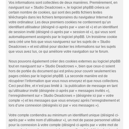
Vos informations sont collectées de deux manières. Premièrement, en
naviguant sur « Studio Deadcrows », le logiciel phpBB créera un
certain nombre de cookies, qui sont des petits fichiers textes
téléchargés dans les fichiers temporaires du navigateur Internet de
votre ordinateur. Les deux premiers cookies ne contiennent qu’un
identifiant utilisateur (désigné ci-après par « user-id ») et un identifiant
de session invité (désigné ci-après par « session-id »), qui vous sont
automatiquement assignés par le logiciel phpBB. Un troisième cookie
sera créé une fois que vous naviguerez sur les sujets de « Studio
Deadcrows » et est utilisé pour stocker les informations sur les sujets
que vous avez lus, ce qui améliore votre navigation sur le forum.
Nous pouvons également créer des cookies externes au logiciel phpBB
tout en naviguant sur « Studio Deadcrows », bien que ceux-ci soient
hors de portée du document qui est prévu pour couvrir seulement les
pages créées par le logiciel phpBB. La seconde manière est de
récupérer l’information que vous nous envoyez et que nous collectons.
Ceci peut être, et n’est pas limité à : la publication de message en tant
qu’utilisateur invité (désignée ci-après par « messages invités »),
l’enregistrement sur « Studio Deadcrows » (désignée ici par « votre
compte ») et les messages que vous envoyez après l’enregistrement et
lors d’une connexion (désignés ici par « vos messages »).
Votre compte contiendra au minimum un identifiant unique (désigné ci-
après par « votre nom d’utilisateur »), un mot de passe personnel utilisé
pour la connexion à votre compte (désigné ci-après par « votre mot de