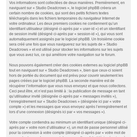
Vos informations sont collectées de deux manières. Premièrement, en
naviguant sur « Studio Deadcrows », le logiciel phpBB créera un
certain nombre de cookies, qui sont des petits fichiers textes
téléchargés dans les fichiers temporaires du navigateur Internet de
votre ordinateur. Les deux premiers cookies ne contiennent qu’un
identifiant utilisateur (désigné ci-après par « user-id ») et un identifiant
de session invité (désigné ci-après par « session-id »), qui vous sont
automatiquement assignés par le logiciel phpBB. Un troisième cookie
sera créé une fois que vous naviguerez sur les sujets de « Studio
Deadcrows » et est utilisé pour stocker les informations sur les sujets
que vous avez lus, ce qui améliore votre navigation sur le forum.
Nous pouvons également créer des cookies externes au logiciel phpBB
tout en naviguant sur « Studio Deadcrows », bien que ceux-ci soient
hors de portée du document qui est prévu pour couvrir seulement les
pages créées par le logiciel phpBB. La seconde manière est de
récupérer l’information que vous nous envoyez et que nous collectons.
Ceci peut être, et n’est pas limité à : la publication de message en tant
qu’utilisateur invité (désignée ci-après par « messages invités »),
l’enregistrement sur « Studio Deadcrows » (désignée ici par « votre
compte ») et les messages que vous envoyez après l’enregistrement et
lors d’une connexion (désignés ici par « vos messages »).
Votre compte contiendra au minimum un identifiant unique (désigné ci-
après par « votre nom d’utilisateur »), un mot de passe personnel utilisé
pour la connexion à votre compte (désigné ci-après par « votre mot de