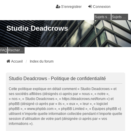
S’enregistrer
Connexion
Sujets sans réponse
Sujets actifs
Studio Deadcrows
FAQ
Rechercher
Accueil
Index du forum
Studio Deadcrows - Politique de confidentialité
Cette politique explique en détail comment « Studio Deadcrows » et
ses sociétés affiliées (désignés ci-après par « nous », « notre »,
« nos », « Studio Deadcrows », « https://deadcrows.net/forum ») et
phpBB (désigné ci-après par « ils », « eux », « leur », « logiciel
phpBB », « www.phpbb.com », « phpBB Limited », « Équipes phpBB »)
utilisent n’importe quelle information collectée pendant n’importe quelle
session d’utilisation de votre part (désignée ci-après par « vos
informations »).