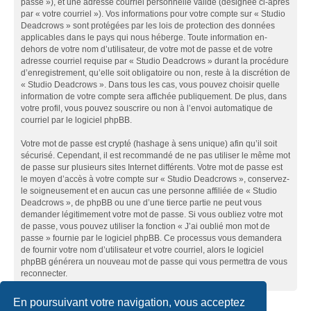
passe »), et une adresse courriel personnelle valide (désignée ci-après
par « votre courriel »). Vos informations pour votre compte sur « Studio
Deadcrows » sont protégées par les lois de protection des données
applicables dans le pays qui nous héberge. Toute information en-
dehors de votre nom d’utilisateur, de votre mot de passe et de votre
adresse courriel requise par « Studio Deadcrows » durant la procédure
d’enregistrement, qu’elle soit obligatoire ou non, reste à la discrétion de
« Studio Deadcrows ». Dans tous les cas, vous pouvez choisir quelle
information de votre compte sera affichée publiquement. De plus, dans
votre profil, vous pouvez souscrire ou non à l’envoi automatique de
courriel par le logiciel phpBB.
Votre mot de passe est crypté (hashage à sens unique) afin qu’il soit
sécurisé. Cependant, il est recommandé de ne pas utiliser le même mot
de passe sur plusieurs sites Internet différents. Votre mot de passe est
le moyen d’accès à votre compte sur « Studio Deadcrows », conservez-
le soigneusement et en aucun cas une personne affiliée de « Studio
Deadcrows », de phpBB ou une d’une tierce partie ne peut vous
demander légitimement votre mot de passe. Si vous oubliez votre mot
de passe, vous pouvez utiliser la fonction « J’ai oublié mon mot de
passe » fournie par le logiciel phpBB. Ce processus vous demandera
de fournir votre nom d’utilisateur et votre courriel, alors le logiciel
phpBB générera un nouveau mot de passe qui vous permettra de vous
reconnecter.
En poursuivant votre navigation, vous acceptez