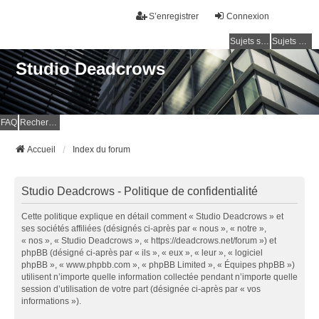
S’enregistrer
Connexion
Sujets sans réponse
Sujets actifs
Studio Deadcrows
FAQ
Rechercher
Accueil
Index du forum
Studio Deadcrows - Politique de confidentialité
Cette politique explique en détail comment « Studio Deadcrows » et
ses sociétés affiliées (désignés ci-après par « nous », « notre »,
« nos », « Studio Deadcrows », « https://deadcrows.net/forum ») et
phpBB (désigné ci-après par « ils », « eux », « leur », « logiciel
phpBB », « www.phpbb.com », « phpBB Limited », « Équipes phpBB »)
utilisent n’importe quelle information collectée pendant n’importe quelle
session d’utilisation de votre part (désignée ci-après par « vos
informations »).