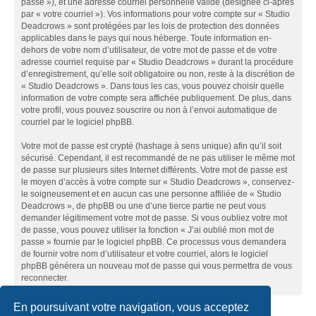
passe »), et une adresse courriel personnelle valide (désignée ci-après
par « votre courriel »). Vos informations pour votre compte sur « Studio
Deadcrows » sont protégées par les lois de protection des données
applicables dans le pays qui nous héberge. Toute information en-
dehors de votre nom d’utilisateur, de votre mot de passe et de votre
adresse courriel requise par « Studio Deadcrows » durant la procédure
d’enregistrement, qu’elle soit obligatoire ou non, reste à la discrétion de
« Studio Deadcrows ». Dans tous les cas, vous pouvez choisir quelle
information de votre compte sera affichée publiquement. De plus, dans
votre profil, vous pouvez souscrire ou non à l’envoi automatique de
courriel par le logiciel phpBB.
Votre mot de passe est crypté (hashage à sens unique) afin qu’il soit
sécurisé. Cependant, il est recommandé de ne pas utiliser le même mot
de passe sur plusieurs sites Internet différents. Votre mot de passe est
le moyen d’accès à votre compte sur « Studio Deadcrows », conservez-
le soigneusement et en aucun cas une personne affiliée de « Studio
Deadcrows », de phpBB ou une d’une tierce partie ne peut vous
demander légitimement votre mot de passe. Si vous oubliez votre mot
de passe, vous pouvez utiliser la fonction « J’ai oublié mon mot de
passe » fournie par le logiciel phpBB. Ce processus vous demandera
de fournir votre nom d’utilisateur et votre courriel, alors le logiciel
phpBB générera un nouveau mot de passe qui vous permettra de vous
reconnecter.
En poursuivant votre navigation, vous acceptez