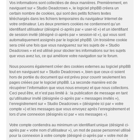
Vos informations sont collectées de deux manières. Premièrement, en
naviguant sur « Studio Deadcrows », le logiciel phpBB créera un
certain nombre de cookies, qui sont des petits fichiers textes
téléchargés dans les fichiers temporaires du navigateur Internet de
votre ordinateur. Les deux premiers cookies ne contiennent qu’un
identifiant utilisateur (désigné ci-après par « user-id ») et un identifiant
de session invité (désigné ci-après par « session-id »), qui vous sont
automatiquement assignés par le logiciel phpBB. Un troisième cookie
sera créé une fois que vous naviguerez sur les sujets de « Studio
Deadcrows » et est utilisé pour stocker les informations sur les sujets
que vous avez lus, ce qui améliore votre navigation sur le forum.
Nous pouvons également créer des cookies externes au logiciel phpBB
tout en naviguant sur « Studio Deadcrows », bien que ceux-ci soient
hors de portée du document qui est prévu pour couvrir seulement les
pages créées par le logiciel phpBB. La seconde manière est de
récupérer l’information que vous nous envoyez et que nous collectons.
Ceci peut être, et n’est pas limité à : la publication de message en tant
qu’utilisateur invité (désignée ci-après par « messages invités »),
l’enregistrement sur « Studio Deadcrows » (désignée ici par « votre
compte ») et les messages que vous envoyez après l’enregistrement et
lors d’une connexion (désignés ici par « vos messages »).
Votre compte contiendra au minimum un identifiant unique (désigné ci-
après par « votre nom d’utilisateur »), un mot de passe personnel utilisé
pour la connexion à votre compte (désigné ci-après par « votre mot de