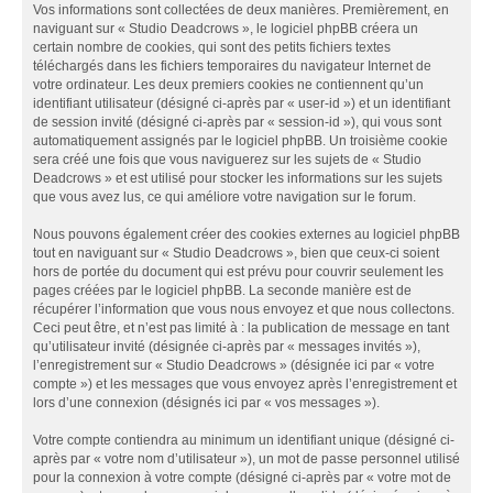
Vos informations sont collectées de deux manières. Premièrement, en
naviguant sur « Studio Deadcrows », le logiciel phpBB créera un
certain nombre de cookies, qui sont des petits fichiers textes
téléchargés dans les fichiers temporaires du navigateur Internet de
votre ordinateur. Les deux premiers cookies ne contiennent qu’un
identifiant utilisateur (désigné ci-après par « user-id ») et un identifiant
de session invité (désigné ci-après par « session-id »), qui vous sont
automatiquement assignés par le logiciel phpBB. Un troisième cookie
sera créé une fois que vous naviguerez sur les sujets de « Studio
Deadcrows » et est utilisé pour stocker les informations sur les sujets
que vous avez lus, ce qui améliore votre navigation sur le forum.
Nous pouvons également créer des cookies externes au logiciel phpBB
tout en naviguant sur « Studio Deadcrows », bien que ceux-ci soient
hors de portée du document qui est prévu pour couvrir seulement les
pages créées par le logiciel phpBB. La seconde manière est de
récupérer l’information que vous nous envoyez et que nous collectons.
Ceci peut être, et n’est pas limité à : la publication de message en tant
qu’utilisateur invité (désignée ci-après par « messages invités »),
l’enregistrement sur « Studio Deadcrows » (désignée ici par « votre
compte ») et les messages que vous envoyez après l’enregistrement et
lors d’une connexion (désignés ici par « vos messages »).
Votre compte contiendra au minimum un identifiant unique (désigné ci-
après par « votre nom d’utilisateur »), un mot de passe personnel utilisé
pour la connexion à votre compte (désigné ci-après par « votre mot de