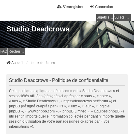
S’enregistrer
Connexion
Sujets sans réponse
Sujets actifs
Studio Deadcrows
FAQ
Rechercher
Accueil
Index du forum
Studio Deadcrows - Politique de confidentialité
Cette politique explique en détail comment « Studio Deadcrows » et
ses sociétés affiliées (désignés ci-après par « nous », « notre »,
« nos », « Studio Deadcrows », « https://deadcrows.net/forum ») et
phpBB (désigné ci-après par « ils », « eux », « leur », « logiciel
phpBB », « www.phpbb.com », « phpBB Limited », « Équipes phpBB »)
utilisent n’importe quelle information collectée pendant n’importe quelle
session d’utilisation de votre part (désignée ci-après par « vos
informations »).