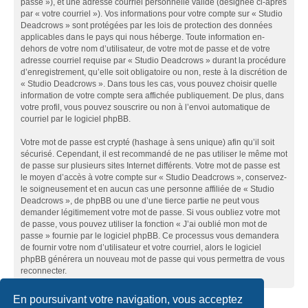
passe »), et une adresse courriel personnelle valide (désignée ci-après
par « votre courriel »). Vos informations pour votre compte sur « Studio
Deadcrows » sont protégées par les lois de protection des données
applicables dans le pays qui nous héberge. Toute information en-
dehors de votre nom d’utilisateur, de votre mot de passe et de votre
adresse courriel requise par « Studio Deadcrows » durant la procédure
d’enregistrement, qu’elle soit obligatoire ou non, reste à la discrétion de
« Studio Deadcrows ». Dans tous les cas, vous pouvez choisir quelle
information de votre compte sera affichée publiquement. De plus, dans
votre profil, vous pouvez souscrire ou non à l’envoi automatique de
courriel par le logiciel phpBB.
Votre mot de passe est crypté (hashage à sens unique) afin qu’il soit
sécurisé. Cependant, il est recommandé de ne pas utiliser le même mot
de passe sur plusieurs sites Internet différents. Votre mot de passe est
le moyen d’accès à votre compte sur « Studio Deadcrows », conservez-
le soigneusement et en aucun cas une personne affiliée de « Studio
Deadcrows », de phpBB ou une d’une tierce partie ne peut vous
demander légitimement votre mot de passe. Si vous oubliez votre mot
de passe, vous pouvez utiliser la fonction « J’ai oublié mon mot de
passe » fournie par le logiciel phpBB. Ce processus vous demandera
de fournir votre nom d’utilisateur et votre courriel, alors le logiciel
phpBB générera un nouveau mot de passe qui vous permettra de vous
reconnecter.
En poursuivant votre navigation, vous acceptez