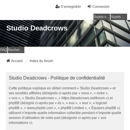
S’enregistrer
Connexion
Sujets sans réponse
Sujets actifs
Studio Deadcrows
FAQ
Rechercher
Accueil
Index du forum
Studio Deadcrows - Politique de confidentialité
Cette politique explique en détail comment « Studio Deadcrows » et
ses sociétés affiliées (désignés ci-après par « nous », « notre »,
« nos », « Studio Deadcrows », « https://deadcrows.net/forum ») et
phpBB (désigné ci-après par « ils », « eux », « leur », « logiciel
phpBB », « www.phpbb.com », « phpBB Limited », « Équipes phpBB »)
utilisent n’importe quelle information collectée pendant n’importe quelle
session d’utilisation de votre part (désignée ci-après par « vos
informations »).