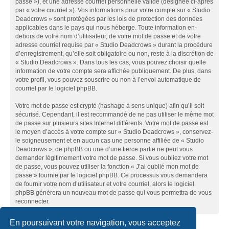
passe »), et une adresse courriel personnelle valide (désignée ci-après
par « votre courriel »). Vos informations pour votre compte sur « Studio
Deadcrows » sont protégées par les lois de protection des données
applicables dans le pays qui nous héberge. Toute information en-
dehors de votre nom d’utilisateur, de votre mot de passe et de votre
adresse courriel requise par « Studio Deadcrows » durant la procédure
d’enregistrement, qu’elle soit obligatoire ou non, reste à la discrétion de
« Studio Deadcrows ». Dans tous les cas, vous pouvez choisir quelle
information de votre compte sera affichée publiquement. De plus, dans
votre profil, vous pouvez souscrire ou non à l’envoi automatique de
courriel par le logiciel phpBB.
Votre mot de passe est crypté (hashage à sens unique) afin qu’il soit
sécurisé. Cependant, il est recommandé de ne pas utiliser le même mot
de passe sur plusieurs sites Internet différents. Votre mot de passe est
le moyen d’accès à votre compte sur « Studio Deadcrows », conservez-
le soigneusement et en aucun cas une personne affiliée de « Studio
Deadcrows », de phpBB ou une d’une tierce partie ne peut vous
demander légitimement votre mot de passe. Si vous oubliez votre mot
de passe, vous pouvez utiliser la fonction « J’ai oublié mon mot de
passe » fournie par le logiciel phpBB. Ce processus vous demandera
de fournir votre nom d’utilisateur et votre courriel, alors le logiciel
phpBB générera un nouveau mot de passe qui vous permettra de vous
reconnecter.
En poursuivant votre navigation, vous acceptez