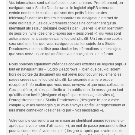
Vos informations sont collectées de deux manières. Premièrement, en
naviguant sur « Studio Deadcrows », le logiciel phpBB créera un
certain nombre de cookies, qui sont des petits fichiers textes
téléchargés dans les fichiers temporaires du navigateur Internet de
votre ordinateur. Les deux premiers cookies ne contiennent qu’un
identifiant utilisateur (désigné ci-après par « user-id ») et un identifiant
de session invité (désigné ci-après par « session-id »), qui vous sont
automatiquement assignés par le logiciel phpBB. Un troisième cookie
sera créé une fois que vous naviguerez sur les sujets de « Studio
Deadcrows » et est utilisé pour stocker les informations sur les sujets
que vous avez lus, ce qui améliore votre navigation sur le forum.
Nous pouvons également créer des cookies externes au logiciel phpBB
tout en naviguant sur « Studio Deadcrows », bien que ceux-ci soient
hors de portée du document qui est prévu pour couvrir seulement les
pages créées par le logiciel phpBB. La seconde manière est de
récupérer l’information que vous nous envoyez et que nous collectons.
Ceci peut être, et n’est pas limité à : la publication de message en tant
qu’utilisateur invité (désignée ci-après par « messages invités »),
l’enregistrement sur « Studio Deadcrows » (désignée ici par « votre
compte ») et les messages que vous envoyez après l’enregistrement et
lors d’une connexion (désignés ici par « vos messages »).
Votre compte contiendra au minimum un identifiant unique (désigné ci-
après par « votre nom d’utilisateur »), un mot de passe personnel utilisé
pour la connexion à votre compte (désigné ci-après par « votre mot de