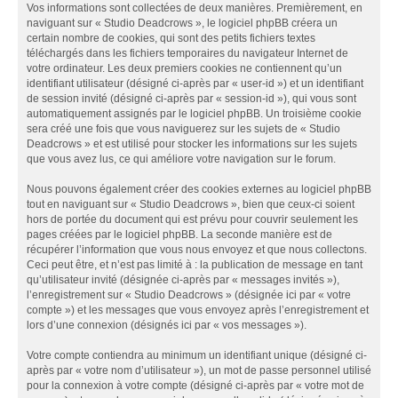
Vos informations sont collectées de deux manières. Premièrement, en
naviguant sur « Studio Deadcrows », le logiciel phpBB créera un
certain nombre de cookies, qui sont des petits fichiers textes
téléchargés dans les fichiers temporaires du navigateur Internet de
votre ordinateur. Les deux premiers cookies ne contiennent qu’un
identifiant utilisateur (désigné ci-après par « user-id ») et un identifiant
de session invité (désigné ci-après par « session-id »), qui vous sont
automatiquement assignés par le logiciel phpBB. Un troisième cookie
sera créé une fois que vous naviguerez sur les sujets de « Studio
Deadcrows » et est utilisé pour stocker les informations sur les sujets
que vous avez lus, ce qui améliore votre navigation sur le forum.
Nous pouvons également créer des cookies externes au logiciel phpBB
tout en naviguant sur « Studio Deadcrows », bien que ceux-ci soient
hors de portée du document qui est prévu pour couvrir seulement les
pages créées par le logiciel phpBB. La seconde manière est de
récupérer l’information que vous nous envoyez et que nous collectons.
Ceci peut être, et n’est pas limité à : la publication de message en tant
qu’utilisateur invité (désignée ci-après par « messages invités »),
l’enregistrement sur « Studio Deadcrows » (désignée ici par « votre
compte ») et les messages que vous envoyez après l’enregistrement et
lors d’une connexion (désignés ici par « vos messages »).
Votre compte contiendra au minimum un identifiant unique (désigné ci-
après par « votre nom d’utilisateur »), un mot de passe personnel utilisé
pour la connexion à votre compte (désigné ci-après par « votre mot de