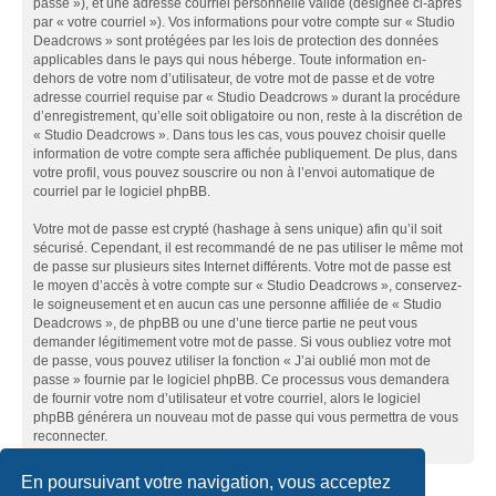
passe »), et une adresse courriel personnelle valide (désignée ci-après
par « votre courriel »). Vos informations pour votre compte sur « Studio
Deadcrows » sont protégées par les lois de protection des données
applicables dans le pays qui nous héberge. Toute information en-
dehors de votre nom d’utilisateur, de votre mot de passe et de votre
adresse courriel requise par « Studio Deadcrows » durant la procédure
d’enregistrement, qu’elle soit obligatoire ou non, reste à la discrétion de
« Studio Deadcrows ». Dans tous les cas, vous pouvez choisir quelle
information de votre compte sera affichée publiquement. De plus, dans
votre profil, vous pouvez souscrire ou non à l’envoi automatique de
courriel par le logiciel phpBB.
Votre mot de passe est crypté (hashage à sens unique) afin qu’il soit
sécurisé. Cependant, il est recommandé de ne pas utiliser le même mot
de passe sur plusieurs sites Internet différents. Votre mot de passe est
le moyen d’accès à votre compte sur « Studio Deadcrows », conservez-
le soigneusement et en aucun cas une personne affiliée de « Studio
Deadcrows », de phpBB ou une d’une tierce partie ne peut vous
demander légitimement votre mot de passe. Si vous oubliez votre mot
de passe, vous pouvez utiliser la fonction « J’ai oublié mon mot de
passe » fournie par le logiciel phpBB. Ce processus vous demandera
de fournir votre nom d’utilisateur et votre courriel, alors le logiciel
phpBB générera un nouveau mot de passe qui vous permettra de vous
reconnecter.
En poursuivant votre navigation, vous acceptez