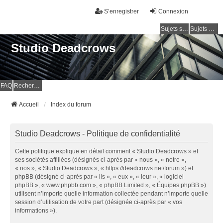
S’enregistrer
Connexion
Sujets sans réponse
Sujets actifs
Studio Deadcrows
FAQ
Rechercher
Accueil
Index du forum
Studio Deadcrows - Politique de confidentialité
Cette politique explique en détail comment « Studio Deadcrows » et
ses sociétés affiliées (désignés ci-après par « nous », « notre »,
« nos », « Studio Deadcrows », « https://deadcrows.net/forum ») et
phpBB (désigné ci-après par « ils », « eux », « leur », « logiciel
phpBB », « www.phpbb.com », « phpBB Limited », « Équipes phpBB »)
utilisent n’importe quelle information collectée pendant n’importe quelle
session d’utilisation de votre part (désignée ci-après par « vos
informations »).