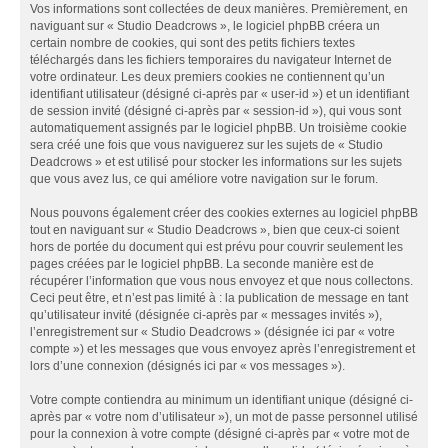
Vos informations sont collectées de deux manières. Premièrement, en
naviguant sur « Studio Deadcrows », le logiciel phpBB créera un
certain nombre de cookies, qui sont des petits fichiers textes
téléchargés dans les fichiers temporaires du navigateur Internet de
votre ordinateur. Les deux premiers cookies ne contiennent qu’un
identifiant utilisateur (désigné ci-après par « user-id ») et un identifiant
de session invité (désigné ci-après par « session-id »), qui vous sont
automatiquement assignés par le logiciel phpBB. Un troisième cookie
sera créé une fois que vous naviguerez sur les sujets de « Studio
Deadcrows » et est utilisé pour stocker les informations sur les sujets
que vous avez lus, ce qui améliore votre navigation sur le forum.
Nous pouvons également créer des cookies externes au logiciel phpBB
tout en naviguant sur « Studio Deadcrows », bien que ceux-ci soient
hors de portée du document qui est prévu pour couvrir seulement les
pages créées par le logiciel phpBB. La seconde manière est de
récupérer l’information que vous nous envoyez et que nous collectons.
Ceci peut être, et n’est pas limité à : la publication de message en tant
qu’utilisateur invité (désignée ci-après par « messages invités »),
l’enregistrement sur « Studio Deadcrows » (désignée ici par « votre
compte ») et les messages que vous envoyez après l’enregistrement et
lors d’une connexion (désignés ici par « vos messages »).
Votre compte contiendra au minimum un identifiant unique (désigné ci-
après par « votre nom d’utilisateur »), un mot de passe personnel utilisé
pour la connexion à votre compte (désigné ci-après par « votre mot de