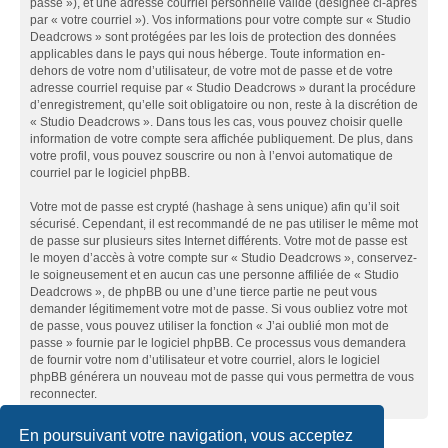
passe »), et une adresse courriel personnelle valide (désignée ci-après
par « votre courriel »). Vos informations pour votre compte sur « Studio
Deadcrows » sont protégées par les lois de protection des données
applicables dans le pays qui nous héberge. Toute information en-
dehors de votre nom d’utilisateur, de votre mot de passe et de votre
adresse courriel requise par « Studio Deadcrows » durant la procédure
d’enregistrement, qu’elle soit obligatoire ou non, reste à la discrétion de
« Studio Deadcrows ». Dans tous les cas, vous pouvez choisir quelle
information de votre compte sera affichée publiquement. De plus, dans
votre profil, vous pouvez souscrire ou non à l’envoi automatique de
courriel par le logiciel phpBB.
Votre mot de passe est crypté (hashage à sens unique) afin qu’il soit
sécurisé. Cependant, il est recommandé de ne pas utiliser le même mot
de passe sur plusieurs sites Internet différents. Votre mot de passe est
le moyen d’accès à votre compte sur « Studio Deadcrows », conservez-
le soigneusement et en aucun cas une personne affiliée de « Studio
Deadcrows », de phpBB ou une d’une tierce partie ne peut vous
demander légitimement votre mot de passe. Si vous oubliez votre mot
de passe, vous pouvez utiliser la fonction « J’ai oublié mon mot de
passe » fournie par le logiciel phpBB. Ce processus vous demandera
de fournir votre nom d’utilisateur et votre courriel, alors le logiciel
phpBB générera un nouveau mot de passe qui vous permettra de vous
reconnecter.
En poursuivant votre navigation, vous acceptez