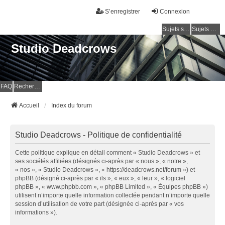
S’enregistrer
Connexion
Sujets sans réponse
Sujets actifs
Studio Deadcrows
FAQ
Rechercher
Accueil
Index du forum
Studio Deadcrows - Politique de confidentialité
Cette politique explique en détail comment « Studio Deadcrows » et
ses sociétés affiliées (désignés ci-après par « nous », « notre »,
« nos », « Studio Deadcrows », « https://deadcrows.net/forum ») et
phpBB (désigné ci-après par « ils », « eux », « leur », « logiciel
phpBB », « www.phpbb.com », « phpBB Limited », « Équipes phpBB »)
utilisent n’importe quelle information collectée pendant n’importe quelle
session d’utilisation de votre part (désignée ci-après par « vos
informations »).