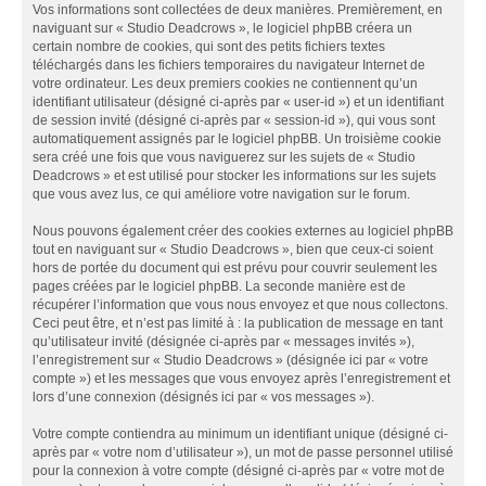
Vos informations sont collectées de deux manières. Premièrement, en
naviguant sur « Studio Deadcrows », le logiciel phpBB créera un
certain nombre de cookies, qui sont des petits fichiers textes
téléchargés dans les fichiers temporaires du navigateur Internet de
votre ordinateur. Les deux premiers cookies ne contiennent qu’un
identifiant utilisateur (désigné ci-après par « user-id ») et un identifiant
de session invité (désigné ci-après par « session-id »), qui vous sont
automatiquement assignés par le logiciel phpBB. Un troisième cookie
sera créé une fois que vous naviguerez sur les sujets de « Studio
Deadcrows » et est utilisé pour stocker les informations sur les sujets
que vous avez lus, ce qui améliore votre navigation sur le forum.
Nous pouvons également créer des cookies externes au logiciel phpBB
tout en naviguant sur « Studio Deadcrows », bien que ceux-ci soient
hors de portée du document qui est prévu pour couvrir seulement les
pages créées par le logiciel phpBB. La seconde manière est de
récupérer l’information que vous nous envoyez et que nous collectons.
Ceci peut être, et n’est pas limité à : la publication de message en tant
qu’utilisateur invité (désignée ci-après par « messages invités »),
l’enregistrement sur « Studio Deadcrows » (désignée ici par « votre
compte ») et les messages que vous envoyez après l’enregistrement et
lors d’une connexion (désignés ici par « vos messages »).
Votre compte contiendra au minimum un identifiant unique (désigné ci-
après par « votre nom d’utilisateur »), un mot de passe personnel utilisé
pour la connexion à votre compte (désigné ci-après par « votre mot de