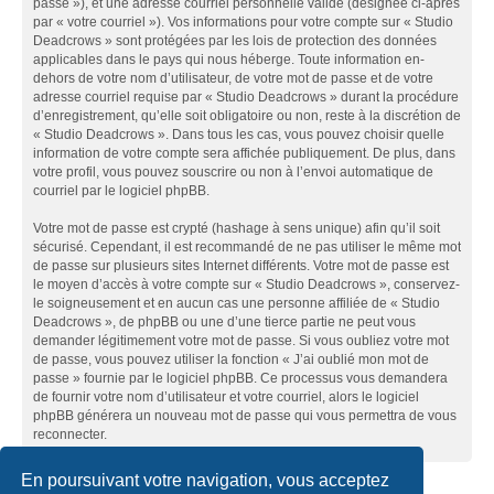
passe »), et une adresse courriel personnelle valide (désignée ci-après
par « votre courriel »). Vos informations pour votre compte sur « Studio
Deadcrows » sont protégées par les lois de protection des données
applicables dans le pays qui nous héberge. Toute information en-
dehors de votre nom d’utilisateur, de votre mot de passe et de votre
adresse courriel requise par « Studio Deadcrows » durant la procédure
d’enregistrement, qu’elle soit obligatoire ou non, reste à la discrétion de
« Studio Deadcrows ». Dans tous les cas, vous pouvez choisir quelle
information de votre compte sera affichée publiquement. De plus, dans
votre profil, vous pouvez souscrire ou non à l’envoi automatique de
courriel par le logiciel phpBB.
Votre mot de passe est crypté (hashage à sens unique) afin qu’il soit
sécurisé. Cependant, il est recommandé de ne pas utiliser le même mot
de passe sur plusieurs sites Internet différents. Votre mot de passe est
le moyen d’accès à votre compte sur « Studio Deadcrows », conservez-
le soigneusement et en aucun cas une personne affiliée de « Studio
Deadcrows », de phpBB ou une d’une tierce partie ne peut vous
demander légitimement votre mot de passe. Si vous oubliez votre mot
de passe, vous pouvez utiliser la fonction « J’ai oublié mon mot de
passe » fournie par le logiciel phpBB. Ce processus vous demandera
de fournir votre nom d’utilisateur et votre courriel, alors le logiciel
phpBB générera un nouveau mot de passe qui vous permettra de vous
reconnecter.
En poursuivant votre navigation, vous acceptez