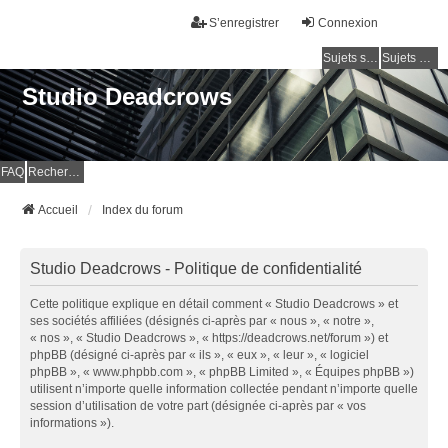
S’enregistrer
Connexion
Sujets sans réponse
Sujets actifs
Studio Deadcrows
FAQ
Rechercher
Accueil
Index du forum
Studio Deadcrows - Politique de confidentialité
Cette politique explique en détail comment « Studio Deadcrows » et
ses sociétés affiliées (désignés ci-après par « nous », « notre »,
« nos », « Studio Deadcrows », « https://deadcrows.net/forum ») et
phpBB (désigné ci-après par « ils », « eux », « leur », « logiciel
phpBB », « www.phpbb.com », « phpBB Limited », « Équipes phpBB »)
utilisent n’importe quelle information collectée pendant n’importe quelle
session d’utilisation de votre part (désignée ci-après par « vos
informations »).