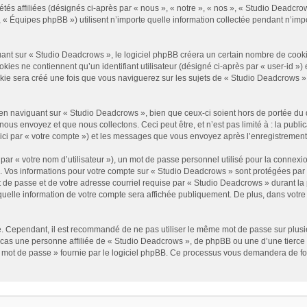
és affiliées (désignés ci-après par « nous », « notre », « nos », « Studio Deadcrow
« Équipes phpBB ») utilisent n’importe quelle information collectée pendant n’impor
t sur « Studio Deadcrows », le logiciel phpBB créera un certain nombre de cookies, 
es ne contiennent qu’un identifiant utilisateur (désigné ci-après par « user-id ») et
e sera créé une fois que vous naviguerez sur les sujets de « Studio Deadcrows » et 
n naviguant sur « Studio Deadcrows », bien que ceux-ci soient hors de portée du 
us envoyez et que nous collectons. Ceci peut être, et n’est pas limité à : la public
ici par « votre compte ») et les messages que vous envoyez après l’enregistrement
ar « votre nom d’utilisateur »), un mot de passe personnel utilisé pour la connexio
»). Vos informations pour votre compte sur « Studio Deadcrows » sont protégées par
 de passe et de votre adresse courriel requise par « Studio Deadcrows » durant la p
uelle information de votre compte sera affichée publiquement. De plus, dans votre p
é. Cependant, il est recommandé de ne pas utiliser le même mot de passe sur plusieu
as une personne affiliée de « Studio Deadcrows », de phpBB ou une d’une tierce 
n mot de passe » fournie par le logiciel phpBB. Ce processus vous demandera de fourn