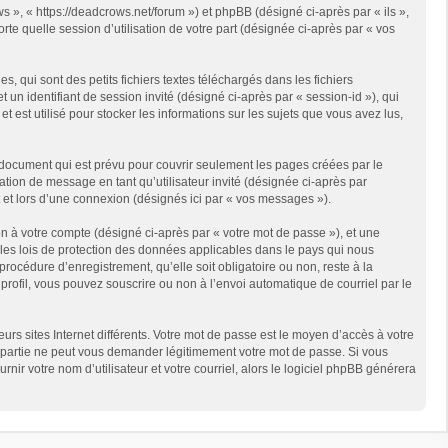
s », « https://deadcrows.net/forum ») et phpBB (désigné ci-après par « ils »,
te quelle session d’utilisation de votre part (désignée ci-après par « vos
qui sont des petits fichiers textes téléchargés dans les fichiers
 un identifiant de session invité (désigné ci-après par « session-id »), qui
est utilisé pour stocker les informations sur les sujets que vous avez lus,
document qui est prévu pour couvrir seulement les pages créées par le
ation de message en tant qu’utilisateur invité (désignée ci-après par
 et lors d’une connexion (désignés ici par « vos messages »).
n à votre compte (désigné ci-après par « votre mot de passe »), et une
 les lois de protection des données applicables dans le pays qui nous
rocédure d’enregistrement, qu’elle soit obligatoire ou non, reste à la
rofil, vous pouvez souscrire ou non à l’envoi automatique de courriel par le
rs sites Internet différents. Votre mot de passe est le moyen d’accès à votre
partie ne peut vous demander légitimement votre mot de passe. Si vous
ir votre nom d’utilisateur et votre courriel, alors le logiciel phpBB générera