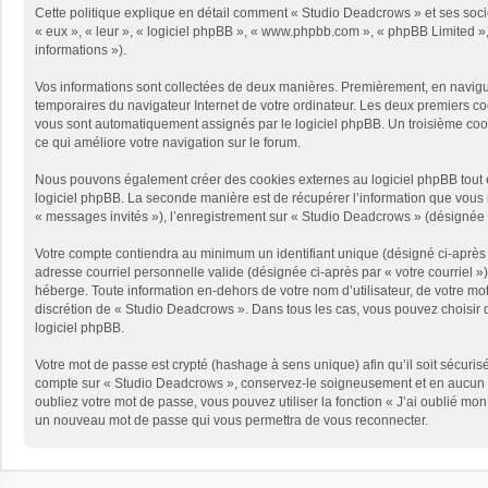
Cette politique explique en détail comment « Studio Deadcrows » et ses sociét
« eux », « leur », « logiciel phpBB », « www.phpbb.com », « phpBB Limited », 
informations »).
Vos informations sont collectées de deux manières. Premièrement, en naviguan
temporaires du navigateur Internet de votre ordinateur. Les deux premiers cooki
vous sont automatiquement assignés par le logiciel phpBB. Un troisième cooki
ce qui améliore votre navigation sur le forum.
Nous pouvons également créer des cookies externes au logiciel phpBB tout e
logiciel phpBB. La seconde manière est de récupérer l’information que vous no
« messages invités »), l’enregistrement sur « Studio Deadcrows » (désignée 
Votre compte contiendra au minimum un identifiant unique (désigné ci-après p
adresse courriel personnelle valide (désignée ci-après par « votre courriel 
héberge. Toute information en-dehors de votre nom d’utilisateur, de votre mot
discrétion de « Studio Deadcrows ». Dans tous les cas, vous pouvez choisir q
logiciel phpBB.
Votre mot de passe est crypté (hashage à sens unique) afin qu’il soit sécuris
compte sur « Studio Deadcrows », conservez-le soigneusement et en aucun c
oubliez votre mot de passe, vous pouvez utiliser la fonction « J’ai oublié mo
un nouveau mot de passe qui vous permettra de vous reconnecter.