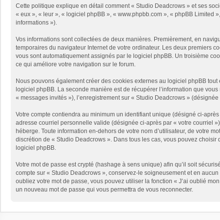
Cette politique explique en détail comment « Studio Deadcrows » et ses sociét
« eux », « leur », « logiciel phpBB », « www.phpbb.com », « phpBB Limited », 
informations »).
Vos informations sont collectées de deux manières. Premièrement, en naviguan
temporaires du navigateur Internet de votre ordinateur. Les deux premiers cooki
vous sont automatiquement assignés par le logiciel phpBB. Un troisième cooki
ce qui améliore votre navigation sur le forum.
Nous pouvons également créer des cookies externes au logiciel phpBB tout e
logiciel phpBB. La seconde manière est de récupérer l’information que vous no
« messages invités »), l’enregistrement sur « Studio Deadcrows » (désignée 
Votre compte contiendra au minimum un identifiant unique (désigné ci-après p
adresse courriel personnelle valide (désignée ci-après par « votre courriel 
héberge. Toute information en-dehors de votre nom d’utilisateur, de votre mot
discrétion de « Studio Deadcrows ». Dans tous les cas, vous pouvez choisir q
logiciel phpBB.
Votre mot de passe est crypté (hashage à sens unique) afin qu’il soit sécuris
compte sur « Studio Deadcrows », conservez-le soigneusement et en aucun c
oubliez votre mot de passe, vous pouvez utiliser la fonction « J’ai oublié mo
un nouveau mot de passe qui vous permettra de vous reconnecter.