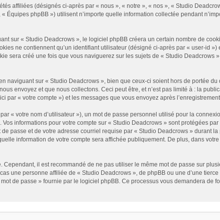
és affiliées (désignés ci-après par « nous », « notre », « nos », « Studio Deadcrow
« Équipes phpBB ») utilisent n’importe quelle information collectée pendant n’impor
t sur « Studio Deadcrows », le logiciel phpBB créera un certain nombre de cookies, 
es ne contiennent qu’un identifiant utilisateur (désigné ci-après par « user-id ») et
e sera créé une fois que vous naviguerez sur les sujets de « Studio Deadcrows » et 
n naviguant sur « Studio Deadcrows », bien que ceux-ci soient hors de portée du 
us envoyez et que nous collectons. Ceci peut être, et n’est pas limité à : la public
ici par « votre compte ») et les messages que vous envoyez après l’enregistrement
ar « votre nom d’utilisateur »), un mot de passe personnel utilisé pour la connexio
»). Vos informations pour votre compte sur « Studio Deadcrows » sont protégées par
 de passe et de votre adresse courriel requise par « Studio Deadcrows » durant la p
uelle information de votre compte sera affichée publiquement. De plus, dans votre p
é. Cependant, il est recommandé de ne pas utiliser le même mot de passe sur plusieu
as une personne affiliée de « Studio Deadcrows », de phpBB ou une d’une tierce 
n mot de passe » fournie par le logiciel phpBB. Ce processus vous demandera de fourn