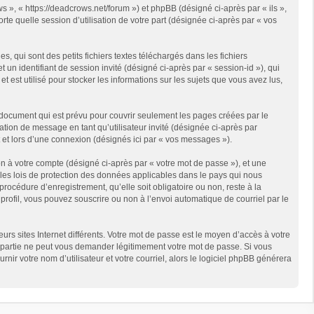
s », « https://deadcrows.net/forum ») et phpBB (désigné ci-après par « ils »,
te quelle session d’utilisation de votre part (désignée ci-après par « vos
qui sont des petits fichiers textes téléchargés dans les fichiers
 un identifiant de session invité (désigné ci-après par « session-id »), qui
est utilisé pour stocker les informations sur les sujets que vous avez lus,
document qui est prévu pour couvrir seulement les pages créées par le
ation de message en tant qu’utilisateur invité (désignée ci-après par
 et lors d’une connexion (désignés ici par « vos messages »).
n à votre compte (désigné ci-après par « votre mot de passe »), et une
 les lois de protection des données applicables dans le pays qui nous
rocédure d’enregistrement, qu’elle soit obligatoire ou non, reste à la
rofil, vous pouvez souscrire ou non à l’envoi automatique de courriel par le
rs sites Internet différents. Votre mot de passe est le moyen d’accès à votre
partie ne peut vous demander légitimement votre mot de passe. Si vous
ir votre nom d’utilisateur et votre courriel, alors le logiciel phpBB générera