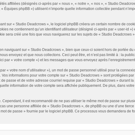
és affiliées (désignés ci-après par « nous », « notre », « nos », « Studio Deadcrow
« Équipes phpBB ») utilisent n’importe quelle information collectée pendant n’impor
t sur « Studio Deadcrows », le logiciel phpBB créera un certain nombre de cookies, 
es ne contiennent qu’un identifiant utilisateur (désigné ci-après par « user-id ») et
e sera créé une fois que vous naviguerez sur les sujets de « Studio Deadcrows » et 
n naviguant sur « Studio Deadcrows », bien que ceux-ci soient hors de portée du 
us envoyez et que nous collectons. Ceci peut être, et n’est pas limité à : la public
ici par « votre compte ») et les messages que vous envoyez après l’enregistrement
ar « votre nom d’utilisateur »), un mot de passe personnel utilisé pour la connexio
»). Vos informations pour votre compte sur « Studio Deadcrows » sont protégées par
 de passe et de votre adresse courriel requise par « Studio Deadcrows » durant la p
uelle information de votre compte sera affichée publiquement. De plus, dans votre p
é. Cependant, il est recommandé de ne pas utiliser le même mot de passe sur plusieu
as une personne affiliée de « Studio Deadcrows », de phpBB ou une d’une tierce 
n mot de passe » fournie par le logiciel phpBB. Ce processus vous demandera de fourn