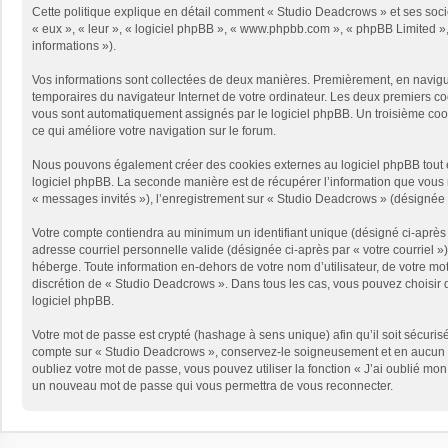
Cette politique explique en détail comment « Studio Deadcrows » et ses sociét
« eux », « leur », « logiciel phpBB », « www.phpbb.com », « phpBB Limited », 
informations »).
Vos informations sont collectées de deux manières. Premièrement, en naviguan
temporaires du navigateur Internet de votre ordinateur. Les deux premiers cooki
vous sont automatiquement assignés par le logiciel phpBB. Un troisième cooki
ce qui améliore votre navigation sur le forum.
Nous pouvons également créer des cookies externes au logiciel phpBB tout e
logiciel phpBB. La seconde manière est de récupérer l’information que vous no
« messages invités »), l’enregistrement sur « Studio Deadcrows » (désignée 
Votre compte contiendra au minimum un identifiant unique (désigné ci-après p
adresse courriel personnelle valide (désignée ci-après par « votre courriel 
héberge. Toute information en-dehors de votre nom d’utilisateur, de votre mot
discrétion de « Studio Deadcrows ». Dans tous les cas, vous pouvez choisir q
logiciel phpBB.
Votre mot de passe est crypté (hashage à sens unique) afin qu’il soit sécuris
compte sur « Studio Deadcrows », conservez-le soigneusement et en aucun c
oubliez votre mot de passe, vous pouvez utiliser la fonction « J’ai oublié mo
un nouveau mot de passe qui vous permettra de vous reconnecter.