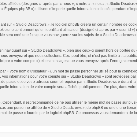
és affiliées (désignés ci-après par « nous », « notre », « nos », « Studio Deadcrow
« Équipes phpBB ») utilisent n’importe quelle information collectée pendant n’impor
t sur « Studio Deadcrows », le logiciel phpBB créera un certain nombre de cookies, 
es ne contiennent qu’un identifiant utilisateur (désigné ci-après par « user-id ») et
e sera créé une fois que vous naviguerez sur les sujets de « Studio Deadcrows » et 
n naviguant sur « Studio Deadcrows », bien que ceux-ci soient hors de portée du 
us envoyez et que nous collectons. Ceci peut être, et n’est pas limité à : la public
ici par « votre compte ») et les messages que vous envoyez après l’enregistrement
ar « votre nom d’utilisateur »), un mot de passe personnel utilisé pour la connexio
»). Vos informations pour votre compte sur « Studio Deadcrows » sont protégées par
 de passe et de votre adresse courriel requise par « Studio Deadcrows » durant la p
uelle information de votre compte sera affichée publiquement. De plus, dans votre p
é. Cependant, il est recommandé de ne pas utiliser le même mot de passe sur plusieu
as une personne affiliée de « Studio Deadcrows », de phpBB ou une d’une tierce 
n mot de passe » fournie par le logiciel phpBB. Ce processus vous demandera de fourn