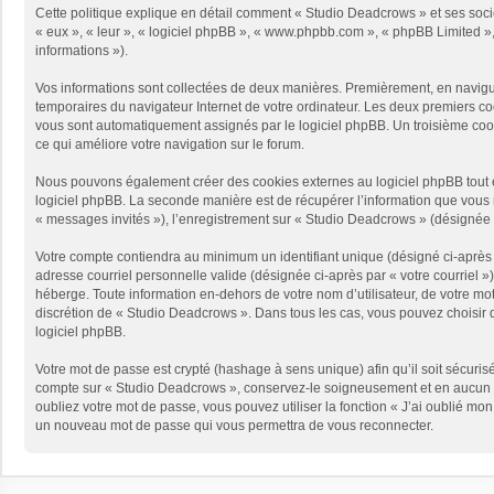
Cette politique explique en détail comment « Studio Deadcrows » et ses sociét
« eux », « leur », « logiciel phpBB », « www.phpbb.com », « phpBB Limited », 
informations »).
Vos informations sont collectées de deux manières. Premièrement, en naviguan
temporaires du navigateur Internet de votre ordinateur. Les deux premiers cooki
vous sont automatiquement assignés par le logiciel phpBB. Un troisième cooki
ce qui améliore votre navigation sur le forum.
Nous pouvons également créer des cookies externes au logiciel phpBB tout e
logiciel phpBB. La seconde manière est de récupérer l’information que vous no
« messages invités »), l’enregistrement sur « Studio Deadcrows » (désignée 
Votre compte contiendra au minimum un identifiant unique (désigné ci-après p
adresse courriel personnelle valide (désignée ci-après par « votre courriel 
héberge. Toute information en-dehors de votre nom d’utilisateur, de votre mot
discrétion de « Studio Deadcrows ». Dans tous les cas, vous pouvez choisir q
logiciel phpBB.
Votre mot de passe est crypté (hashage à sens unique) afin qu’il soit sécuris
compte sur « Studio Deadcrows », conservez-le soigneusement et en aucun c
oubliez votre mot de passe, vous pouvez utiliser la fonction « J’ai oublié mo
un nouveau mot de passe qui vous permettra de vous reconnecter.