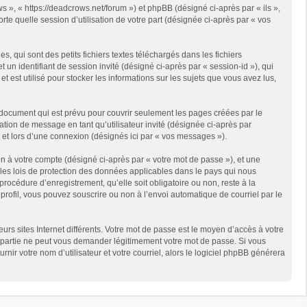
s », « https://deadcrows.net/forum ») et phpBB (désigné ci-après par « ils »,
te quelle session d’utilisation de votre part (désignée ci-après par « vos
qui sont des petits fichiers textes téléchargés dans les fichiers
 un identifiant de session invité (désigné ci-après par « session-id »), qui
est utilisé pour stocker les informations sur les sujets que vous avez lus,
document qui est prévu pour couvrir seulement les pages créées par le
ation de message en tant qu’utilisateur invité (désignée ci-après par
 et lors d’une connexion (désignés ici par « vos messages »).
n à votre compte (désigné ci-après par « votre mot de passe »), et une
 les lois de protection des données applicables dans le pays qui nous
rocédure d’enregistrement, qu’elle soit obligatoire ou non, reste à la
rofil, vous pouvez souscrire ou non à l’envoi automatique de courriel par le
rs sites Internet différents. Votre mot de passe est le moyen d’accès à votre
partie ne peut vous demander légitimement votre mot de passe. Si vous
ir votre nom d’utilisateur et votre courriel, alors le logiciel phpBB générera