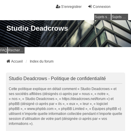
S’enregistrer
Connexion
Sujets sans réponse
Sujets actifs
Studio Deadcrows
FAQ
Rechercher
Accueil
Index du forum
Studio Deadcrows - Politique de confidentialité
Cette politique explique en détail comment « Studio Deadcrows » et
ses sociétés affiliées (désignés ci-après par « nous », « notre »,
« nos », « Studio Deadcrows », « https://deadcrows.net/forum ») et
phpBB (désigné ci-après par « ils », « eux », « leur », « logiciel
phpBB », « www.phpbb.com », « phpBB Limited », « Équipes phpBB »)
utilisent n’importe quelle information collectée pendant n’importe quelle
session d’utilisation de votre part (désignée ci-après par « vos
informations »).