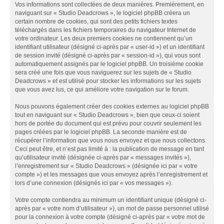
Vos informations sont collectées de deux manières. Premièrement, en
naviguant sur « Studio Deadcrows », le logiciel phpBB créera un
certain nombre de cookies, qui sont des petits fichiers textes
téléchargés dans les fichiers temporaires du navigateur Internet de
votre ordinateur. Les deux premiers cookies ne contiennent qu’un
identifiant utilisateur (désigné ci-après par « user-id ») et un identifiant
de session invité (désigné ci-après par « session-id »), qui vous sont
automatiquement assignés par le logiciel phpBB. Un troisième cookie
sera créé une fois que vous naviguerez sur les sujets de « Studio
Deadcrows » et est utilisé pour stocker les informations sur les sujets
que vous avez lus, ce qui améliore votre navigation sur le forum.
Nous pouvons également créer des cookies externes au logiciel phpBB
tout en naviguant sur « Studio Deadcrows », bien que ceux-ci soient
hors de portée du document qui est prévu pour couvrir seulement les
pages créées par le logiciel phpBB. La seconde manière est de
récupérer l’information que vous nous envoyez et que nous collectons.
Ceci peut être, et n’est pas limité à : la publication de message en tant
qu’utilisateur invité (désignée ci-après par « messages invités »),
l’enregistrement sur « Studio Deadcrows » (désignée ici par « votre
compte ») et les messages que vous envoyez après l’enregistrement et
lors d’une connexion (désignés ici par « vos messages »).
Votre compte contiendra au minimum un identifiant unique (désigné ci-
après par « votre nom d’utilisateur »), un mot de passe personnel utilisé
pour la connexion à votre compte (désigné ci-après par « votre mot de