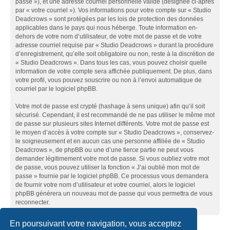
passe »), et une adresse courriel personnelle valide (désignée ci-après
par « votre courriel »). Vos informations pour votre compte sur « Studio
Deadcrows » sont protégées par les lois de protection des données
applicables dans le pays qui nous héberge. Toute information en-
dehors de votre nom d’utilisateur, de votre mot de passe et de votre
adresse courriel requise par « Studio Deadcrows » durant la procédure
d’enregistrement, qu’elle soit obligatoire ou non, reste à la discrétion de
« Studio Deadcrows ». Dans tous les cas, vous pouvez choisir quelle
information de votre compte sera affichée publiquement. De plus, dans
votre profil, vous pouvez souscrire ou non à l’envoi automatique de
courriel par le logiciel phpBB.
Votre mot de passe est crypté (hashage à sens unique) afin qu’il soit
sécurisé. Cependant, il est recommandé de ne pas utiliser le même mot
de passe sur plusieurs sites Internet différents. Votre mot de passe est
le moyen d’accès à votre compte sur « Studio Deadcrows », conservez-
le soigneusement et en aucun cas une personne affiliée de « Studio
Deadcrows », de phpBB ou une d’une tierce partie ne peut vous
demander légitimement votre mot de passe. Si vous oubliez votre mot
de passe, vous pouvez utiliser la fonction « J’ai oublié mon mot de
passe » fournie par le logiciel phpBB. Ce processus vous demandera
de fournir votre nom d’utilisateur et votre courriel, alors le logiciel
phpBB générera un nouveau mot de passe qui vous permettra de vous
reconnecter.
En poursuivant votre navigation, vous acceptez