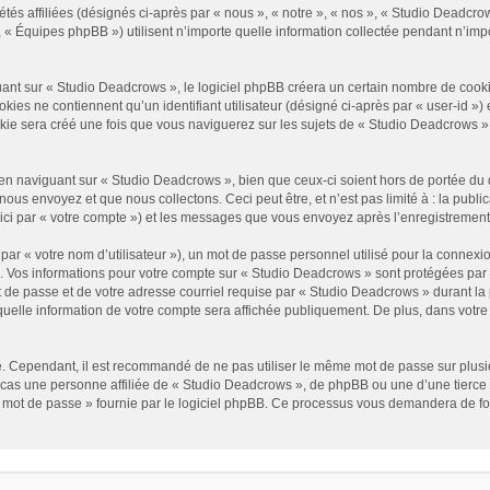
és affiliées (désignés ci-après par « nous », « notre », « nos », « Studio Deadcrow
« Équipes phpBB ») utilisent n’importe quelle information collectée pendant n’impor
t sur « Studio Deadcrows », le logiciel phpBB créera un certain nombre de cookies, 
es ne contiennent qu’un identifiant utilisateur (désigné ci-après par « user-id ») et
e sera créé une fois que vous naviguerez sur les sujets de « Studio Deadcrows » et 
n naviguant sur « Studio Deadcrows », bien que ceux-ci soient hors de portée du 
us envoyez et que nous collectons. Ceci peut être, et n’est pas limité à : la public
ici par « votre compte ») et les messages que vous envoyez après l’enregistrement
ar « votre nom d’utilisateur »), un mot de passe personnel utilisé pour la connexio
»). Vos informations pour votre compte sur « Studio Deadcrows » sont protégées par
 de passe et de votre adresse courriel requise par « Studio Deadcrows » durant la p
uelle information de votre compte sera affichée publiquement. De plus, dans votre p
é. Cependant, il est recommandé de ne pas utiliser le même mot de passe sur plusieu
as une personne affiliée de « Studio Deadcrows », de phpBB ou une d’une tierce 
n mot de passe » fournie par le logiciel phpBB. Ce processus vous demandera de fourn