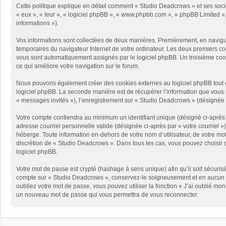
Cette politique explique en détail comment « Studio Deadcrows » et ses sociét
« eux », « leur », « logiciel phpBB », « www.phpbb.com », « phpBB Limited », 
informations »).
Vos informations sont collectées de deux manières. Premièrement, en naviguan
temporaires du navigateur Internet de votre ordinateur. Les deux premiers cooki
vous sont automatiquement assignés par le logiciel phpBB. Un troisième cooki
ce qui améliore votre navigation sur le forum.
Nous pouvons également créer des cookies externes au logiciel phpBB tout e
logiciel phpBB. La seconde manière est de récupérer l’information que vous no
« messages invités »), l’enregistrement sur « Studio Deadcrows » (désignée 
Votre compte contiendra au minimum un identifiant unique (désigné ci-après p
adresse courriel personnelle valide (désignée ci-après par « votre courriel 
héberge. Toute information en-dehors de votre nom d’utilisateur, de votre mot
discrétion de « Studio Deadcrows ». Dans tous les cas, vous pouvez choisir q
logiciel phpBB.
Votre mot de passe est crypté (hashage à sens unique) afin qu’il soit sécuris
compte sur « Studio Deadcrows », conservez-le soigneusement et en aucun c
oubliez votre mot de passe, vous pouvez utiliser la fonction « J’ai oublié mo
un nouveau mot de passe qui vous permettra de vous reconnecter.