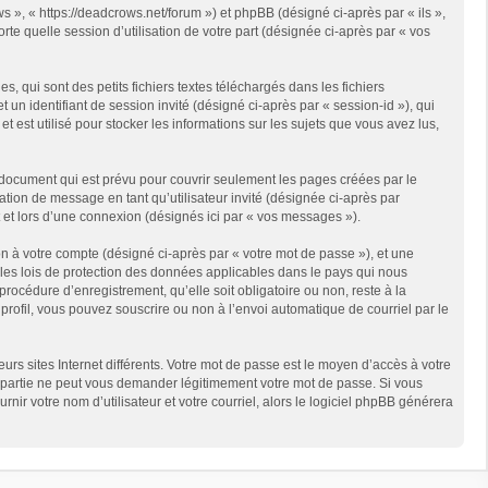
s », « https://deadcrows.net/forum ») et phpBB (désigné ci-après par « ils »,
te quelle session d’utilisation de votre part (désignée ci-après par « vos
qui sont des petits fichiers textes téléchargés dans les fichiers
 un identifiant de session invité (désigné ci-après par « session-id »), qui
est utilisé pour stocker les informations sur les sujets que vous avez lus,
document qui est prévu pour couvrir seulement les pages créées par le
ation de message en tant qu’utilisateur invité (désignée ci-après par
 et lors d’une connexion (désignés ici par « vos messages »).
n à votre compte (désigné ci-après par « votre mot de passe »), et une
 les lois de protection des données applicables dans le pays qui nous
rocédure d’enregistrement, qu’elle soit obligatoire ou non, reste à la
rofil, vous pouvez souscrire ou non à l’envoi automatique de courriel par le
rs sites Internet différents. Votre mot de passe est le moyen d’accès à votre
partie ne peut vous demander légitimement votre mot de passe. Si vous
ir votre nom d’utilisateur et votre courriel, alors le logiciel phpBB générera