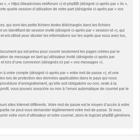
s », « https://deadcrows.net/forum ») et phpBB (désigné ci-après par « ils »,
te quelle session d’utilisation de votre part (désignée ci-après par « vos
qui sont des petits fichiers textes téléchargés dans les fichiers
 un identifiant de session invité (désigné ci-après par « session-id »), qui
est utilisé pour stocker les informations sur les sujets que vous avez lus,
document qui est prévu pour couvrir seulement les pages créées par le
ation de message en tant qu’utilisateur invité (désignée ci-après par
 et lors d’une connexion (désignés ici par « vos messages »).
n à votre compte (désigné ci-après par « votre mot de passe »), et une
 les lois de protection des données applicables dans le pays qui nous
rocédure d’enregistrement, qu’elle soit obligatoire ou non, reste à la
rofil, vous pouvez souscrire ou non à l’envoi automatique de courriel par le
rs sites Internet différents. Votre mot de passe est le moyen d’accès à votre
partie ne peut vous demander légitimement votre mot de passe. Si vous
ir votre nom d’utilisateur et votre courriel, alors le logiciel phpBB générera