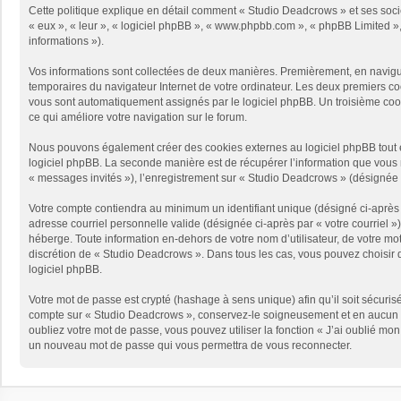
Cette politique explique en détail comment « Studio Deadcrows » et ses sociét
« eux », « leur », « logiciel phpBB », « www.phpbb.com », « phpBB Limited », 
informations »).
Vos informations sont collectées de deux manières. Premièrement, en naviguan
temporaires du navigateur Internet de votre ordinateur. Les deux premiers cooki
vous sont automatiquement assignés par le logiciel phpBB. Un troisième cooki
ce qui améliore votre navigation sur le forum.
Nous pouvons également créer des cookies externes au logiciel phpBB tout e
logiciel phpBB. La seconde manière est de récupérer l’information que vous no
« messages invités »), l’enregistrement sur « Studio Deadcrows » (désignée 
Votre compte contiendra au minimum un identifiant unique (désigné ci-après p
adresse courriel personnelle valide (désignée ci-après par « votre courriel 
héberge. Toute information en-dehors de votre nom d’utilisateur, de votre mot
discrétion de « Studio Deadcrows ». Dans tous les cas, vous pouvez choisir q
logiciel phpBB.
Votre mot de passe est crypté (hashage à sens unique) afin qu’il soit sécuris
compte sur « Studio Deadcrows », conservez-le soigneusement et en aucun c
oubliez votre mot de passe, vous pouvez utiliser la fonction « J’ai oublié mo
un nouveau mot de passe qui vous permettra de vous reconnecter.