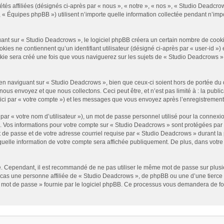
és affiliées (désignés ci-après par « nous », « notre », « nos », « Studio Deadcrow
« Équipes phpBB ») utilisent n’importe quelle information collectée pendant n’impor
t sur « Studio Deadcrows », le logiciel phpBB créera un certain nombre de cookies, 
es ne contiennent qu’un identifiant utilisateur (désigné ci-après par « user-id ») et
e sera créé une fois que vous naviguerez sur les sujets de « Studio Deadcrows » et 
n naviguant sur « Studio Deadcrows », bien que ceux-ci soient hors de portée du 
us envoyez et que nous collectons. Ceci peut être, et n’est pas limité à : la public
ici par « votre compte ») et les messages que vous envoyez après l’enregistrement
ar « votre nom d’utilisateur »), un mot de passe personnel utilisé pour la connexio
»). Vos informations pour votre compte sur « Studio Deadcrows » sont protégées par
 de passe et de votre adresse courriel requise par « Studio Deadcrows » durant la p
uelle information de votre compte sera affichée publiquement. De plus, dans votre p
é. Cependant, il est recommandé de ne pas utiliser le même mot de passe sur plusieu
as une personne affiliée de « Studio Deadcrows », de phpBB ou une d’une tierce 
n mot de passe » fournie par le logiciel phpBB. Ce processus vous demandera de fourn