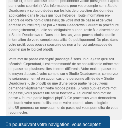
passe »), et une adresse courriel personnelle valide (désignée ci-après
par « votre courriel »). Vos informations pour votre compte sur « Studio
Deadcrows » sont protégées par les lois de protection des données
applicables dans le pays qui nous héberge. Toute information en-
dehors de votre nom d’utilisateur, de votre mot de passe et de votre
adresse courriel requise par « Studio Deadcrows » durant la procédure
d’enregistrement, qu’elle soit obligatoire ou non, reste à la discrétion de
« Studio Deadcrows ». Dans tous les cas, vous pouvez choisir quelle
information de votre compte sera affichée publiquement. De plus, dans
votre profil, vous pouvez souscrire ou non à l’envoi automatique de
courriel par le logiciel phpBB.
Votre mot de passe est crypté (hashage à sens unique) afin qu’il soit
sécurisé. Cependant, il est recommandé de ne pas utiliser le même mot
de passe sur plusieurs sites Internet différents. Votre mot de passe est
le moyen d’accès à votre compte sur « Studio Deadcrows », conservez-
le soigneusement et en aucun cas une personne affiliée de « Studio
Deadcrows », de phpBB ou une d’une tierce partie ne peut vous
demander légitimement votre mot de passe. Si vous oubliez votre mot
de passe, vous pouvez utiliser la fonction « J’ai oublié mon mot de
passe » fournie par le logiciel phpBB. Ce processus vous demandera
de fournir votre nom d’utilisateur et votre courriel, alors le logiciel
phpBB générera un nouveau mot de passe qui vous permettra de vous
reconnecter.
En poursuivant votre navigation, vous acceptez