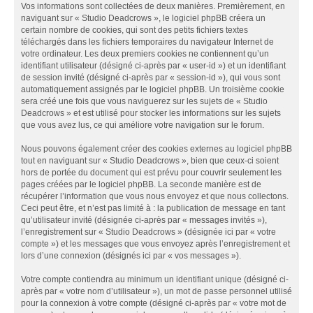
Vos informations sont collectées de deux manières. Premièrement, en
naviguant sur « Studio Deadcrows », le logiciel phpBB créera un
certain nombre de cookies, qui sont des petits fichiers textes
téléchargés dans les fichiers temporaires du navigateur Internet de
votre ordinateur. Les deux premiers cookies ne contiennent qu’un
identifiant utilisateur (désigné ci-après par « user-id ») et un identifiant
de session invité (désigné ci-après par « session-id »), qui vous sont
automatiquement assignés par le logiciel phpBB. Un troisième cookie
sera créé une fois que vous naviguerez sur les sujets de « Studio
Deadcrows » et est utilisé pour stocker les informations sur les sujets
que vous avez lus, ce qui améliore votre navigation sur le forum.
Nous pouvons également créer des cookies externes au logiciel phpBB
tout en naviguant sur « Studio Deadcrows », bien que ceux-ci soient
hors de portée du document qui est prévu pour couvrir seulement les
pages créées par le logiciel phpBB. La seconde manière est de
récupérer l’information que vous nous envoyez et que nous collectons.
Ceci peut être, et n’est pas limité à : la publication de message en tant
qu’utilisateur invité (désignée ci-après par « messages invités »),
l’enregistrement sur « Studio Deadcrows » (désignée ici par « votre
compte ») et les messages que vous envoyez après l’enregistrement et
lors d’une connexion (désignés ici par « vos messages »).
Votre compte contiendra au minimum un identifiant unique (désigné ci-
après par « votre nom d’utilisateur »), un mot de passe personnel utilisé
pour la connexion à votre compte (désigné ci-après par « votre mot de