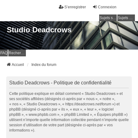
S’enregistrer
Connexion
Sujets sans réponse
Sujets actifs
Studio Deadcrows
FAQ
Rechercher
Accueil
Index du forum
Studio Deadcrows - Politique de confidentialité
Cette politique explique en détail comment « Studio Deadcrows » et
ses sociétés affiliées (désignés ci-après par « nous », « notre »,
« nos », « Studio Deadcrows », « https://deadcrows.net/forum ») et
phpBB (désigné ci-après par « ils », « eux », « leur », « logiciel
phpBB », « www.phpbb.com », « phpBB Limited », « Équipes phpBB »)
utilisent n’importe quelle information collectée pendant n’importe quelle
session d’utilisation de votre part (désignée ci-après par « vos
informations »).