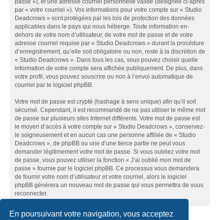
passe »), et une adresse courriel personnelle valide (désignée ci-après
par « votre courriel »). Vos informations pour votre compte sur « Studio
Deadcrows » sont protégées par les lois de protection des données
applicables dans le pays qui nous héberge. Toute information en-
dehors de votre nom d’utilisateur, de votre mot de passe et de votre
adresse courriel requise par « Studio Deadcrows » durant la procédure
d’enregistrement, qu’elle soit obligatoire ou non, reste à la discrétion de
« Studio Deadcrows ». Dans tous les cas, vous pouvez choisir quelle
information de votre compte sera affichée publiquement. De plus, dans
votre profil, vous pouvez souscrire ou non à l’envoi automatique de
courriel par le logiciel phpBB.
Votre mot de passe est crypté (hashage à sens unique) afin qu’il soit
sécurisé. Cependant, il est recommandé de ne pas utiliser le même mot
de passe sur plusieurs sites Internet différents. Votre mot de passe est
le moyen d’accès à votre compte sur « Studio Deadcrows », conservez-
le soigneusement et en aucun cas une personne affiliée de « Studio
Deadcrows », de phpBB ou une d’une tierce partie ne peut vous
demander légitimement votre mot de passe. Si vous oubliez votre mot
de passe, vous pouvez utiliser la fonction « J’ai oublié mon mot de
passe » fournie par le logiciel phpBB. Ce processus vous demandera
de fournir votre nom d’utilisateur et votre courriel, alors le logiciel
phpBB générera un nouveau mot de passe qui vous permettra de vous
reconnecter.
En poursuivant votre navigation, vous acceptez