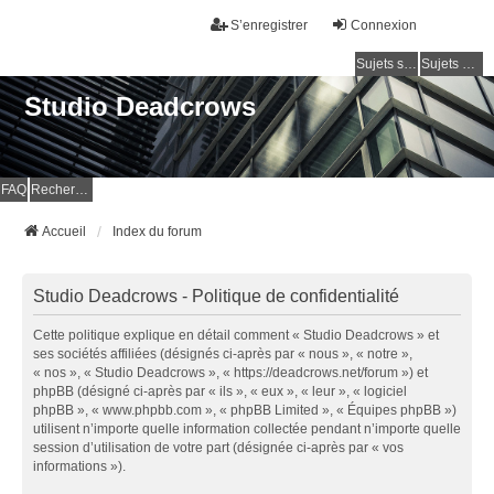
S’enregistrer
Connexion
Sujets sans réponse
Sujets actifs
Studio Deadcrows
FAQ
Rechercher
Accueil
Index du forum
Studio Deadcrows - Politique de confidentialité
Cette politique explique en détail comment « Studio Deadcrows » et
ses sociétés affiliées (désignés ci-après par « nous », « notre »,
« nos », « Studio Deadcrows », « https://deadcrows.net/forum ») et
phpBB (désigné ci-après par « ils », « eux », « leur », « logiciel
phpBB », « www.phpbb.com », « phpBB Limited », « Équipes phpBB »)
utilisent n’importe quelle information collectée pendant n’importe quelle
session d’utilisation de votre part (désignée ci-après par « vos
informations »).