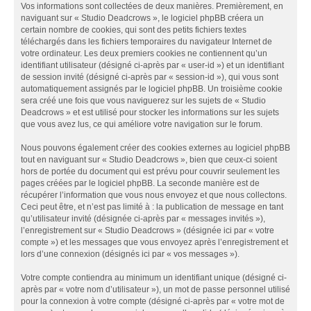
Vos informations sont collectées de deux manières. Premièrement, en
naviguant sur « Studio Deadcrows », le logiciel phpBB créera un
certain nombre de cookies, qui sont des petits fichiers textes
téléchargés dans les fichiers temporaires du navigateur Internet de
votre ordinateur. Les deux premiers cookies ne contiennent qu’un
identifiant utilisateur (désigné ci-après par « user-id ») et un identifiant
de session invité (désigné ci-après par « session-id »), qui vous sont
automatiquement assignés par le logiciel phpBB. Un troisième cookie
sera créé une fois que vous naviguerez sur les sujets de « Studio
Deadcrows » et est utilisé pour stocker les informations sur les sujets
que vous avez lus, ce qui améliore votre navigation sur le forum.
Nous pouvons également créer des cookies externes au logiciel phpBB
tout en naviguant sur « Studio Deadcrows », bien que ceux-ci soient
hors de portée du document qui est prévu pour couvrir seulement les
pages créées par le logiciel phpBB. La seconde manière est de
récupérer l’information que vous nous envoyez et que nous collectons.
Ceci peut être, et n’est pas limité à : la publication de message en tant
qu’utilisateur invité (désignée ci-après par « messages invités »),
l’enregistrement sur « Studio Deadcrows » (désignée ici par « votre
compte ») et les messages que vous envoyez après l’enregistrement et
lors d’une connexion (désignés ici par « vos messages »).
Votre compte contiendra au minimum un identifiant unique (désigné ci-
après par « votre nom d’utilisateur »), un mot de passe personnel utilisé
pour la connexion à votre compte (désigné ci-après par « votre mot de