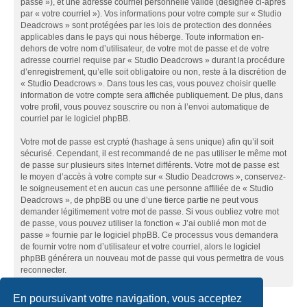
passe »), et une adresse courriel personnelle valide (désignée ci-après
par « votre courriel »). Vos informations pour votre compte sur « Studio
Deadcrows » sont protégées par les lois de protection des données
applicables dans le pays qui nous héberge. Toute information en-
dehors de votre nom d’utilisateur, de votre mot de passe et de votre
adresse courriel requise par « Studio Deadcrows » durant la procédure
d’enregistrement, qu’elle soit obligatoire ou non, reste à la discrétion de
« Studio Deadcrows ». Dans tous les cas, vous pouvez choisir quelle
information de votre compte sera affichée publiquement. De plus, dans
votre profil, vous pouvez souscrire ou non à l’envoi automatique de
courriel par le logiciel phpBB.
Votre mot de passe est crypté (hashage à sens unique) afin qu’il soit
sécurisé. Cependant, il est recommandé de ne pas utiliser le même mot
de passe sur plusieurs sites Internet différents. Votre mot de passe est
le moyen d’accès à votre compte sur « Studio Deadcrows », conservez-
le soigneusement et en aucun cas une personne affiliée de « Studio
Deadcrows », de phpBB ou une d’une tierce partie ne peut vous
demander légitimement votre mot de passe. Si vous oubliez votre mot
de passe, vous pouvez utiliser la fonction « J’ai oublié mon mot de
passe » fournie par le logiciel phpBB. Ce processus vous demandera
de fournir votre nom d’utilisateur et votre courriel, alors le logiciel
phpBB générera un nouveau mot de passe qui vous permettra de vous
reconnecter.
En poursuivant votre navigation, vous acceptez