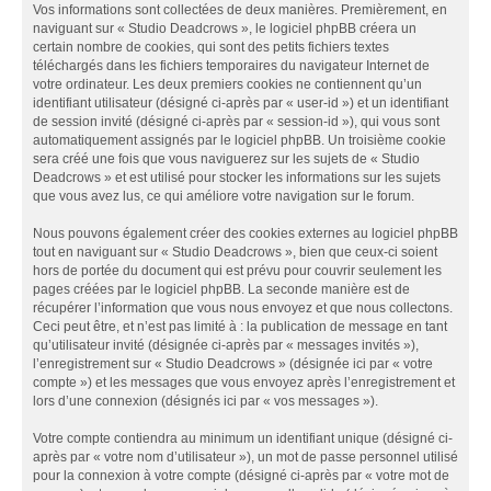
Vos informations sont collectées de deux manières. Premièrement, en
naviguant sur « Studio Deadcrows », le logiciel phpBB créera un
certain nombre de cookies, qui sont des petits fichiers textes
téléchargés dans les fichiers temporaires du navigateur Internet de
votre ordinateur. Les deux premiers cookies ne contiennent qu’un
identifiant utilisateur (désigné ci-après par « user-id ») et un identifiant
de session invité (désigné ci-après par « session-id »), qui vous sont
automatiquement assignés par le logiciel phpBB. Un troisième cookie
sera créé une fois que vous naviguerez sur les sujets de « Studio
Deadcrows » et est utilisé pour stocker les informations sur les sujets
que vous avez lus, ce qui améliore votre navigation sur le forum.
Nous pouvons également créer des cookies externes au logiciel phpBB
tout en naviguant sur « Studio Deadcrows », bien que ceux-ci soient
hors de portée du document qui est prévu pour couvrir seulement les
pages créées par le logiciel phpBB. La seconde manière est de
récupérer l’information que vous nous envoyez et que nous collectons.
Ceci peut être, et n’est pas limité à : la publication de message en tant
qu’utilisateur invité (désignée ci-après par « messages invités »),
l’enregistrement sur « Studio Deadcrows » (désignée ici par « votre
compte ») et les messages que vous envoyez après l’enregistrement et
lors d’une connexion (désignés ici par « vos messages »).
Votre compte contiendra au minimum un identifiant unique (désigné ci-
après par « votre nom d’utilisateur »), un mot de passe personnel utilisé
pour la connexion à votre compte (désigné ci-après par « votre mot de