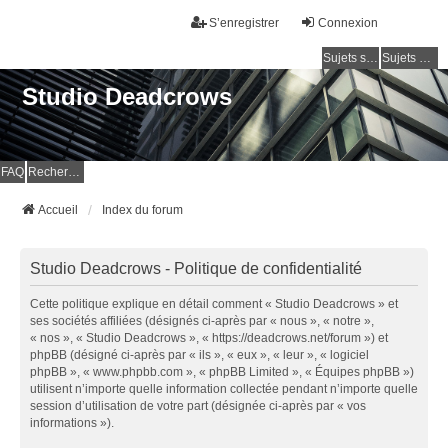
S’enregistrer
Connexion
Sujets sans réponse
Sujets actifs
Studio Deadcrows
FAQ
Rechercher
Accueil
Index du forum
Studio Deadcrows - Politique de confidentialité
Cette politique explique en détail comment « Studio Deadcrows » et
ses sociétés affiliées (désignés ci-après par « nous », « notre »,
« nos », « Studio Deadcrows », « https://deadcrows.net/forum ») et
phpBB (désigné ci-après par « ils », « eux », « leur », « logiciel
phpBB », « www.phpbb.com », « phpBB Limited », « Équipes phpBB »)
utilisent n’importe quelle information collectée pendant n’importe quelle
session d’utilisation de votre part (désignée ci-après par « vos
informations »).