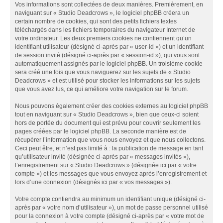
Vos informations sont collectées de deux manières. Premièrement, en
naviguant sur « Studio Deadcrows », le logiciel phpBB créera un
certain nombre de cookies, qui sont des petits fichiers textes
téléchargés dans les fichiers temporaires du navigateur Internet de
votre ordinateur. Les deux premiers cookies ne contiennent qu’un
identifiant utilisateur (désigné ci-après par « user-id ») et un identifiant
de session invité (désigné ci-après par « session-id »), qui vous sont
automatiquement assignés par le logiciel phpBB. Un troisième cookie
sera créé une fois que vous naviguerez sur les sujets de « Studio
Deadcrows » et est utilisé pour stocker les informations sur les sujets
que vous avez lus, ce qui améliore votre navigation sur le forum.
Nous pouvons également créer des cookies externes au logiciel phpBB
tout en naviguant sur « Studio Deadcrows », bien que ceux-ci soient
hors de portée du document qui est prévu pour couvrir seulement les
pages créées par le logiciel phpBB. La seconde manière est de
récupérer l’information que vous nous envoyez et que nous collectons.
Ceci peut être, et n’est pas limité à : la publication de message en tant
qu’utilisateur invité (désignée ci-après par « messages invités »),
l’enregistrement sur « Studio Deadcrows » (désignée ici par « votre
compte ») et les messages que vous envoyez après l’enregistrement et
lors d’une connexion (désignés ici par « vos messages »).
Votre compte contiendra au minimum un identifiant unique (désigné ci-
après par « votre nom d’utilisateur »), un mot de passe personnel utilisé
pour la connexion à votre compte (désigné ci-après par « votre mot de