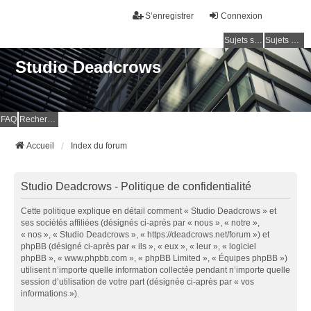
S’enregistrer
Connexion
Sujets sans réponse
Sujets actifs
Studio Deadcrows
FAQ
Rechercher
Accueil
Index du forum
Studio Deadcrows - Politique de confidentialité
Cette politique explique en détail comment « Studio Deadcrows » et
ses sociétés affiliées (désignés ci-après par « nous », « notre »,
« nos », « Studio Deadcrows », « https://deadcrows.net/forum ») et
phpBB (désigné ci-après par « ils », « eux », « leur », « logiciel
phpBB », « www.phpbb.com », « phpBB Limited », « Équipes phpBB »)
utilisent n’importe quelle information collectée pendant n’importe quelle
session d’utilisation de votre part (désignée ci-après par « vos
informations »).