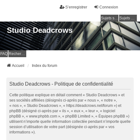
S’enregistrer
Connexion
Sujets sans réponse
Sujets actifs
Studio Deadcrows
FAQ
Rechercher
Accueil
Index du forum
Studio Deadcrows - Politique de confidentialité
Cette politique explique en détail comment « Studio Deadcrows » et
ses sociétés affiliées (désignés ci-après par « nous », « notre »,
« nos », « Studio Deadcrows », « https://deadcrows.net/forum ») et
phpBB (désigné ci-après par « ils », « eux », « leur », « logiciel
phpBB », « www.phpbb.com », « phpBB Limited », « Équipes phpBB »)
utilisent n’importe quelle information collectée pendant n’importe quelle
session d’utilisation de votre part (désignée ci-après par « vos
informations »).