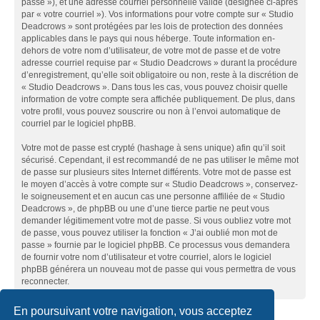
passe »), et une adresse courriel personnelle valide (désignée ci-après
par « votre courriel »). Vos informations pour votre compte sur « Studio
Deadcrows » sont protégées par les lois de protection des données
applicables dans le pays qui nous héberge. Toute information en-
dehors de votre nom d’utilisateur, de votre mot de passe et de votre
adresse courriel requise par « Studio Deadcrows » durant la procédure
d’enregistrement, qu’elle soit obligatoire ou non, reste à la discrétion de
« Studio Deadcrows ». Dans tous les cas, vous pouvez choisir quelle
information de votre compte sera affichée publiquement. De plus, dans
votre profil, vous pouvez souscrire ou non à l’envoi automatique de
courriel par le logiciel phpBB.
Votre mot de passe est crypté (hashage à sens unique) afin qu’il soit
sécurisé. Cependant, il est recommandé de ne pas utiliser le même mot
de passe sur plusieurs sites Internet différents. Votre mot de passe est
le moyen d’accès à votre compte sur « Studio Deadcrows », conservez-
le soigneusement et en aucun cas une personne affiliée de « Studio
Deadcrows », de phpBB ou une d’une tierce partie ne peut vous
demander légitimement votre mot de passe. Si vous oubliez votre mot
de passe, vous pouvez utiliser la fonction « J’ai oublié mon mot de
passe » fournie par le logiciel phpBB. Ce processus vous demandera
de fournir votre nom d’utilisateur et votre courriel, alors le logiciel
phpBB générera un nouveau mot de passe qui vous permettra de vous
reconnecter.
En poursuivant votre navigation, vous acceptez