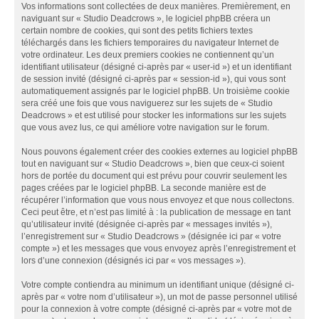
Vos informations sont collectées de deux manières. Premièrement, en
naviguant sur « Studio Deadcrows », le logiciel phpBB créera un
certain nombre de cookies, qui sont des petits fichiers textes
téléchargés dans les fichiers temporaires du navigateur Internet de
votre ordinateur. Les deux premiers cookies ne contiennent qu’un
identifiant utilisateur (désigné ci-après par « user-id ») et un identifiant
de session invité (désigné ci-après par « session-id »), qui vous sont
automatiquement assignés par le logiciel phpBB. Un troisième cookie
sera créé une fois que vous naviguerez sur les sujets de « Studio
Deadcrows » et est utilisé pour stocker les informations sur les sujets
que vous avez lus, ce qui améliore votre navigation sur le forum.
Nous pouvons également créer des cookies externes au logiciel phpBB
tout en naviguant sur « Studio Deadcrows », bien que ceux-ci soient
hors de portée du document qui est prévu pour couvrir seulement les
pages créées par le logiciel phpBB. La seconde manière est de
récupérer l’information que vous nous envoyez et que nous collectons.
Ceci peut être, et n’est pas limité à : la publication de message en tant
qu’utilisateur invité (désignée ci-après par « messages invités »),
l’enregistrement sur « Studio Deadcrows » (désignée ici par « votre
compte ») et les messages que vous envoyez après l’enregistrement et
lors d’une connexion (désignés ici par « vos messages »).
Votre compte contiendra au minimum un identifiant unique (désigné ci-
après par « votre nom d’utilisateur »), un mot de passe personnel utilisé
pour la connexion à votre compte (désigné ci-après par « votre mot de