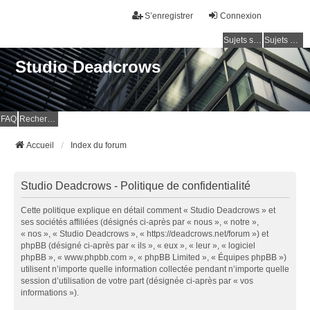
S’enregistrer
Connexion
Sujets sans réponse
Sujets actifs
Studio Deadcrows
FAQ
Rechercher
Accueil
Index du forum
Studio Deadcrows - Politique de confidentialité
Cette politique explique en détail comment « Studio Deadcrows » et
ses sociétés affiliées (désignés ci-après par « nous », « notre »,
« nos », « Studio Deadcrows », « https://deadcrows.net/forum ») et
phpBB (désigné ci-après par « ils », « eux », « leur », « logiciel
phpBB », « www.phpbb.com », « phpBB Limited », « Équipes phpBB »)
utilisent n’importe quelle information collectée pendant n’importe quelle
session d’utilisation de votre part (désignée ci-après par « vos
informations »).