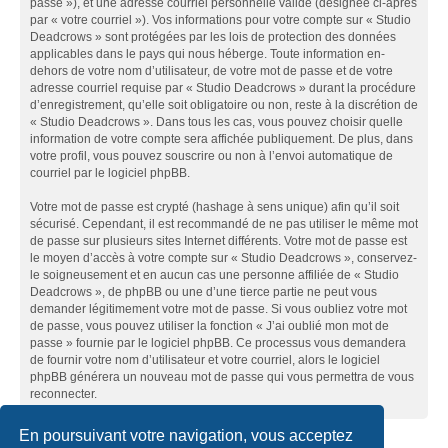
passe »), et une adresse courriel personnelle valide (désignée ci-après
par « votre courriel »). Vos informations pour votre compte sur « Studio
Deadcrows » sont protégées par les lois de protection des données
applicables dans le pays qui nous héberge. Toute information en-
dehors de votre nom d’utilisateur, de votre mot de passe et de votre
adresse courriel requise par « Studio Deadcrows » durant la procédure
d’enregistrement, qu’elle soit obligatoire ou non, reste à la discrétion de
« Studio Deadcrows ». Dans tous les cas, vous pouvez choisir quelle
information de votre compte sera affichée publiquement. De plus, dans
votre profil, vous pouvez souscrire ou non à l’envoi automatique de
courriel par le logiciel phpBB.
Votre mot de passe est crypté (hashage à sens unique) afin qu’il soit
sécurisé. Cependant, il est recommandé de ne pas utiliser le même mot
de passe sur plusieurs sites Internet différents. Votre mot de passe est
le moyen d’accès à votre compte sur « Studio Deadcrows », conservez-
le soigneusement et en aucun cas une personne affiliée de « Studio
Deadcrows », de phpBB ou une d’une tierce partie ne peut vous
demander légitimement votre mot de passe. Si vous oubliez votre mot
de passe, vous pouvez utiliser la fonction « J’ai oublié mon mot de
passe » fournie par le logiciel phpBB. Ce processus vous demandera
de fournir votre nom d’utilisateur et votre courriel, alors le logiciel
phpBB générera un nouveau mot de passe qui vous permettra de vous
reconnecter.
En poursuivant votre navigation, vous acceptez