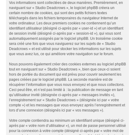
Vos informations sont collectées de deux manières. Premièrement, en
naviguant sur « Studio Deadcrows », le logiciel phpBB créera un
certain nombre de cookies, qui sont des petits fichiers textes
téléchargés dans les fichiers temporaires du navigateur Internet de
votre ordinateur. Les deux premiers cookies ne contiennent qu’un
identifiant utilisateur (désigné ci-après par « user-id ») et un identifiant
de session invité (désigné ci-après par « session-id »), qui vous sont
automatiquement assignés par le logiciel phpBB. Un troisième cookie
sera créé une fois que vous naviguerez sur les sujets de « Studio
Deadcrows » et est utilisé pour stocker les informations sur les sujets
que vous avez lus, ce qui améliore votre navigation sur le forum.
Nous pouvons également créer des cookies externes au logiciel phpBB
tout en naviguant sur « Studio Deadcrows », bien que ceux-ci soient
hors de portée du document qui est prévu pour couvrir seulement les
pages créées par le logiciel phpBB. La seconde manière est de
récupérer l’information que vous nous envoyez et que nous collectons.
Ceci peut être, et n’est pas limité à : la publication de message en tant
qu’utilisateur invité (désignée ci-après par « messages invités »),
l’enregistrement sur « Studio Deadcrows » (désignée ici par « votre
compte ») et les messages que vous envoyez après l’enregistrement et
lors d’une connexion (désignés ici par « vos messages »).
Votre compte contiendra au minimum un identifiant unique (désigné ci-
après par « votre nom d’utilisateur »), un mot de passe personnel utilisé
pour la connexion à votre compte (désigné ci-après par « votre mot de