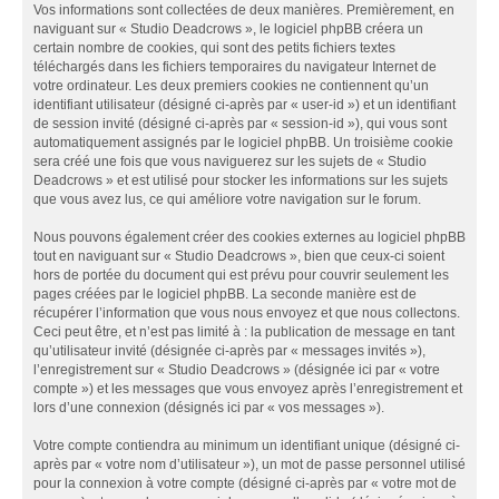
Vos informations sont collectées de deux manières. Premièrement, en
naviguant sur « Studio Deadcrows », le logiciel phpBB créera un
certain nombre de cookies, qui sont des petits fichiers textes
téléchargés dans les fichiers temporaires du navigateur Internet de
votre ordinateur. Les deux premiers cookies ne contiennent qu’un
identifiant utilisateur (désigné ci-après par « user-id ») et un identifiant
de session invité (désigné ci-après par « session-id »), qui vous sont
automatiquement assignés par le logiciel phpBB. Un troisième cookie
sera créé une fois que vous naviguerez sur les sujets de « Studio
Deadcrows » et est utilisé pour stocker les informations sur les sujets
que vous avez lus, ce qui améliore votre navigation sur le forum.
Nous pouvons également créer des cookies externes au logiciel phpBB
tout en naviguant sur « Studio Deadcrows », bien que ceux-ci soient
hors de portée du document qui est prévu pour couvrir seulement les
pages créées par le logiciel phpBB. La seconde manière est de
récupérer l’information que vous nous envoyez et que nous collectons.
Ceci peut être, et n’est pas limité à : la publication de message en tant
qu’utilisateur invité (désignée ci-après par « messages invités »),
l’enregistrement sur « Studio Deadcrows » (désignée ici par « votre
compte ») et les messages que vous envoyez après l’enregistrement et
lors d’une connexion (désignés ici par « vos messages »).
Votre compte contiendra au minimum un identifiant unique (désigné ci-
après par « votre nom d’utilisateur »), un mot de passe personnel utilisé
pour la connexion à votre compte (désigné ci-après par « votre mot de