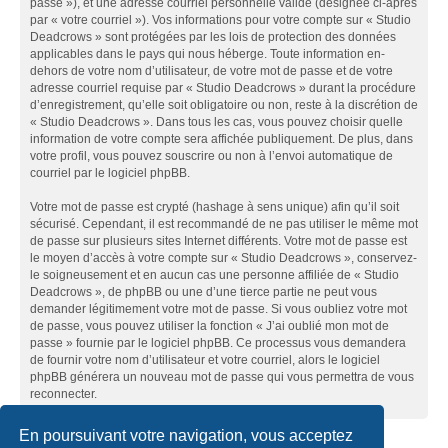
passe »), et une adresse courriel personnelle valide (désignée ci-après
par « votre courriel »). Vos informations pour votre compte sur « Studio
Deadcrows » sont protégées par les lois de protection des données
applicables dans le pays qui nous héberge. Toute information en-
dehors de votre nom d’utilisateur, de votre mot de passe et de votre
adresse courriel requise par « Studio Deadcrows » durant la procédure
d’enregistrement, qu’elle soit obligatoire ou non, reste à la discrétion de
« Studio Deadcrows ». Dans tous les cas, vous pouvez choisir quelle
information de votre compte sera affichée publiquement. De plus, dans
votre profil, vous pouvez souscrire ou non à l’envoi automatique de
courriel par le logiciel phpBB.
Votre mot de passe est crypté (hashage à sens unique) afin qu’il soit
sécurisé. Cependant, il est recommandé de ne pas utiliser le même mot
de passe sur plusieurs sites Internet différents. Votre mot de passe est
le moyen d’accès à votre compte sur « Studio Deadcrows », conservez-
le soigneusement et en aucun cas une personne affiliée de « Studio
Deadcrows », de phpBB ou une d’une tierce partie ne peut vous
demander légitimement votre mot de passe. Si vous oubliez votre mot
de passe, vous pouvez utiliser la fonction « J’ai oublié mon mot de
passe » fournie par le logiciel phpBB. Ce processus vous demandera
de fournir votre nom d’utilisateur et votre courriel, alors le logiciel
phpBB générera un nouveau mot de passe qui vous permettra de vous
reconnecter.
En poursuivant votre navigation, vous acceptez