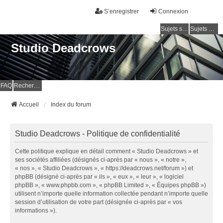
S’enregistrer
Connexion
Sujets sans réponse
Sujets actifs
Studio Deadcrows
FAQ
Rechercher
Accueil
Index du forum
Studio Deadcrows - Politique de confidentialité
Cette politique explique en détail comment « Studio Deadcrows » et
ses sociétés affiliées (désignés ci-après par « nous », « notre »,
« nos », « Studio Deadcrows », « https://deadcrows.net/forum ») et
phpBB (désigné ci-après par « ils », « eux », « leur », « logiciel
phpBB », « www.phpbb.com », « phpBB Limited », « Équipes phpBB »)
utilisent n’importe quelle information collectée pendant n’importe quelle
session d’utilisation de votre part (désignée ci-après par « vos
informations »).