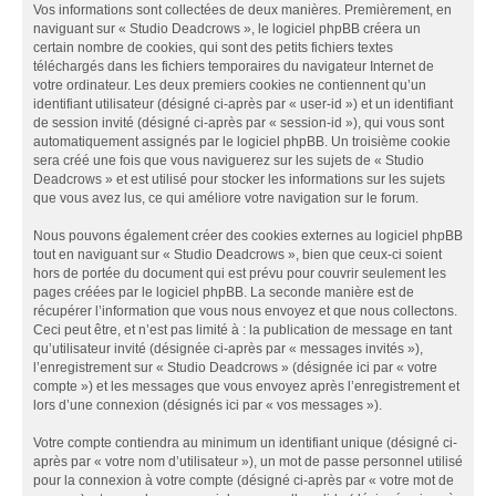
Vos informations sont collectées de deux manières. Premièrement, en
naviguant sur « Studio Deadcrows », le logiciel phpBB créera un
certain nombre de cookies, qui sont des petits fichiers textes
téléchargés dans les fichiers temporaires du navigateur Internet de
votre ordinateur. Les deux premiers cookies ne contiennent qu’un
identifiant utilisateur (désigné ci-après par « user-id ») et un identifiant
de session invité (désigné ci-après par « session-id »), qui vous sont
automatiquement assignés par le logiciel phpBB. Un troisième cookie
sera créé une fois que vous naviguerez sur les sujets de « Studio
Deadcrows » et est utilisé pour stocker les informations sur les sujets
que vous avez lus, ce qui améliore votre navigation sur le forum.
Nous pouvons également créer des cookies externes au logiciel phpBB
tout en naviguant sur « Studio Deadcrows », bien que ceux-ci soient
hors de portée du document qui est prévu pour couvrir seulement les
pages créées par le logiciel phpBB. La seconde manière est de
récupérer l’information que vous nous envoyez et que nous collectons.
Ceci peut être, et n’est pas limité à : la publication de message en tant
qu’utilisateur invité (désignée ci-après par « messages invités »),
l’enregistrement sur « Studio Deadcrows » (désignée ici par « votre
compte ») et les messages que vous envoyez après l’enregistrement et
lors d’une connexion (désignés ici par « vos messages »).
Votre compte contiendra au minimum un identifiant unique (désigné ci-
après par « votre nom d’utilisateur »), un mot de passe personnel utilisé
pour la connexion à votre compte (désigné ci-après par « votre mot de