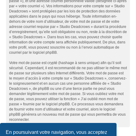
passe »), et une adresse courriel personnelle valide (désignée ci-après
par « votre courriel »). Vos informations pour votre compte sur « Studio
Deadcrows » sont protégées par les lois de protection des données
applicables dans le pays qui nous héberge. Toute information en-
dehors de votre nom d’utilisateur, de votre mot de passe et de votre
adresse courriel requise par « Studio Deadcrows » durant la procédure
d’enregistrement, qu’elle soit obligatoire ou non, reste à la discrétion de
« Studio Deadcrows ». Dans tous les cas, vous pouvez choisir quelle
information de votre compte sera affichée publiquement. De plus, dans
votre profil, vous pouvez souscrire ou non à l’envoi automatique de
courriel par le logiciel phpBB.
Votre mot de passe est crypté (hashage à sens unique) afin qu’il soit
sécurisé. Cependant, il est recommandé de ne pas utiliser le même mot
de passe sur plusieurs sites Internet différents. Votre mot de passe est
le moyen d’accès à votre compte sur « Studio Deadcrows », conservez-
le soigneusement et en aucun cas une personne affiliée de « Studio
Deadcrows », de phpBB ou une d’une tierce partie ne peut vous
demander légitimement votre mot de passe. Si vous oubliez votre mot
de passe, vous pouvez utiliser la fonction « J’ai oublié mon mot de
passe » fournie par le logiciel phpBB. Ce processus vous demandera
de fournir votre nom d’utilisateur et votre courriel, alors le logiciel
phpBB générera un nouveau mot de passe qui vous permettra de vous
reconnecter.
En poursuivant votre navigation, vous acceptez