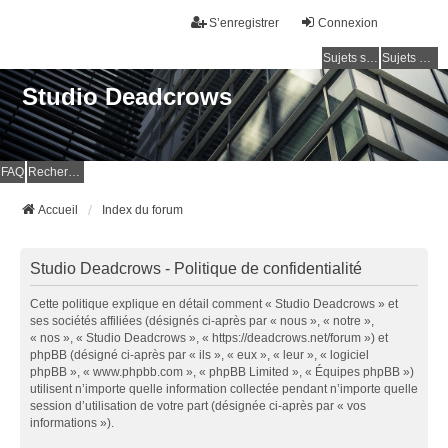
S’enregistrer
Connexion
Sujets sans réponse
Sujets actifs
Studio Deadcrows
FAQ
Rechercher
Accueil
Index du forum
Studio Deadcrows - Politique de confidentialité
Cette politique explique en détail comment « Studio Deadcrows » et
ses sociétés affiliées (désignés ci-après par « nous », « notre »,
« nos », « Studio Deadcrows », « https://deadcrows.net/forum ») et
phpBB (désigné ci-après par « ils », « eux », « leur », « logiciel
phpBB », « www.phpbb.com », « phpBB Limited », « Équipes phpBB »)
utilisent n’importe quelle information collectée pendant n’importe quelle
session d’utilisation de votre part (désignée ci-après par « vos
informations »).