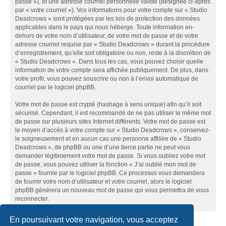
passe »), et une adresse courriel personnelle valide (désignée ci-après
par « votre courriel »). Vos informations pour votre compte sur « Studio
Deadcrows » sont protégées par les lois de protection des données
applicables dans le pays qui nous héberge. Toute information en-
dehors de votre nom d’utilisateur, de votre mot de passe et de votre
adresse courriel requise par « Studio Deadcrows » durant la procédure
d’enregistrement, qu’elle soit obligatoire ou non, reste à la discrétion de
« Studio Deadcrows ». Dans tous les cas, vous pouvez choisir quelle
information de votre compte sera affichée publiquement. De plus, dans
votre profil, vous pouvez souscrire ou non à l’envoi automatique de
courriel par le logiciel phpBB.
Votre mot de passe est crypté (hashage à sens unique) afin qu’il soit
sécurisé. Cependant, il est recommandé de ne pas utiliser le même mot
de passe sur plusieurs sites Internet différents. Votre mot de passe est
le moyen d’accès à votre compte sur « Studio Deadcrows », conservez-
le soigneusement et en aucun cas une personne affiliée de « Studio
Deadcrows », de phpBB ou une d’une tierce partie ne peut vous
demander légitimement votre mot de passe. Si vous oubliez votre mot
de passe, vous pouvez utiliser la fonction « J’ai oublié mon mot de
passe » fournie par le logiciel phpBB. Ce processus vous demandera
de fournir votre nom d’utilisateur et votre courriel, alors le logiciel
phpBB générera un nouveau mot de passe qui vous permettra de vous
reconnecter.
En poursuivant votre navigation, vous acceptez