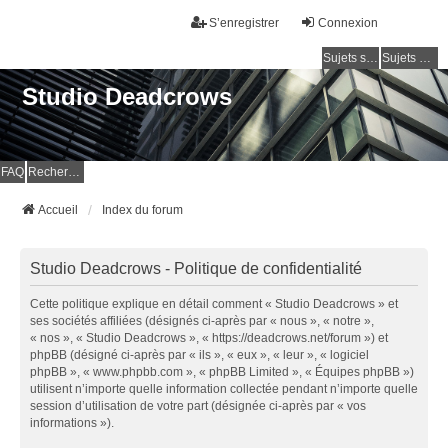
S’enregistrer
Connexion
Sujets sans réponse
Sujets actifs
Studio Deadcrows
FAQ
Rechercher
Accueil
Index du forum
Studio Deadcrows - Politique de confidentialité
Cette politique explique en détail comment « Studio Deadcrows » et
ses sociétés affiliées (désignés ci-après par « nous », « notre »,
« nos », « Studio Deadcrows », « https://deadcrows.net/forum ») et
phpBB (désigné ci-après par « ils », « eux », « leur », « logiciel
phpBB », « www.phpbb.com », « phpBB Limited », « Équipes phpBB »)
utilisent n’importe quelle information collectée pendant n’importe quelle
session d’utilisation de votre part (désignée ci-après par « vos
informations »).