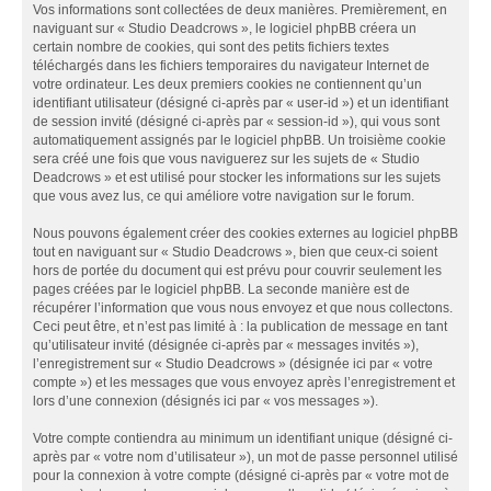
Vos informations sont collectées de deux manières. Premièrement, en
naviguant sur « Studio Deadcrows », le logiciel phpBB créera un
certain nombre de cookies, qui sont des petits fichiers textes
téléchargés dans les fichiers temporaires du navigateur Internet de
votre ordinateur. Les deux premiers cookies ne contiennent qu’un
identifiant utilisateur (désigné ci-après par « user-id ») et un identifiant
de session invité (désigné ci-après par « session-id »), qui vous sont
automatiquement assignés par le logiciel phpBB. Un troisième cookie
sera créé une fois que vous naviguerez sur les sujets de « Studio
Deadcrows » et est utilisé pour stocker les informations sur les sujets
que vous avez lus, ce qui améliore votre navigation sur le forum.
Nous pouvons également créer des cookies externes au logiciel phpBB
tout en naviguant sur « Studio Deadcrows », bien que ceux-ci soient
hors de portée du document qui est prévu pour couvrir seulement les
pages créées par le logiciel phpBB. La seconde manière est de
récupérer l’information que vous nous envoyez et que nous collectons.
Ceci peut être, et n’est pas limité à : la publication de message en tant
qu’utilisateur invité (désignée ci-après par « messages invités »),
l’enregistrement sur « Studio Deadcrows » (désignée ici par « votre
compte ») et les messages que vous envoyez après l’enregistrement et
lors d’une connexion (désignés ici par « vos messages »).
Votre compte contiendra au minimum un identifiant unique (désigné ci-
après par « votre nom d’utilisateur »), un mot de passe personnel utilisé
pour la connexion à votre compte (désigné ci-après par « votre mot de