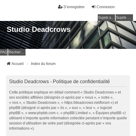
S’enregistrer
Connexion
Sujets sans réponse
Sujets actifs
Studio Deadcrows
FAQ
Rechercher
Accueil
Index du forum
Studio Deadcrows - Politique de confidentialité
Cette politique explique en détail comment « Studio Deadcrows » et
ses sociétés affiliées (désignés ci-après par « nous », « notre »,
« nos », « Studio Deadcrows », « https://deadcrows.net/forum ») et
phpBB (désigné ci-après par « ils », « eux », « leur », « logiciel
phpBB », « www.phpbb.com », « phpBB Limited », « Équipes phpBB »)
utilisent n’importe quelle information collectée pendant n’importe quelle
session d’utilisation de votre part (désignée ci-après par « vos
informations »).