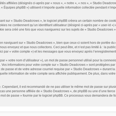
és affiliées (désignés ci-après par « nous », « notre », « nos », « Studio Deadcrow
« Équipes phpBB ») utilisent n’importe quelle information collectée pendant n’impor
t sur « Studio Deadcrows », le logiciel phpBB créera un certain nombre de cookies, 
es ne contiennent qu’un identifiant utilisateur (désigné ci-après par « user-id ») et
e sera créé une fois que vous naviguerez sur les sujets de « Studio Deadcrows » et 
n naviguant sur « Studio Deadcrows », bien que ceux-ci soient hors de portée du 
us envoyez et que nous collectons. Ceci peut être, et n’est pas limité à : la public
ici par « votre compte ») et les messages que vous envoyez après l’enregistrement
ar « votre nom d’utilisateur »), un mot de passe personnel utilisé pour la connexio
»). Vos informations pour votre compte sur « Studio Deadcrows » sont protégées par
 de passe et de votre adresse courriel requise par « Studio Deadcrows » durant la p
uelle information de votre compte sera affichée publiquement. De plus, dans votre p
é. Cependant, il est recommandé de ne pas utiliser le même mot de passe sur plusieu
as une personne affiliée de « Studio Deadcrows », de phpBB ou une d’une tierce 
n mot de passe » fournie par le logiciel phpBB. Ce processus vous demandera de fourn