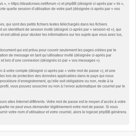
s », « https://deadcrows.net/forum ») et phpBB (désigné ci-après par « ils »,
te quelle session d’utilisation de votre part (désignée ci-après par « vos
qui sont des petits fichiers textes téléchargés dans les fichiers
 un identifiant de session invité (désigné ci-après par « session-id »), qui
est utilisé pour stocker les informations sur les sujets que vous avez lus,
document qui est prévu pour couvrir seulement les pages créées par le
ation de message en tant qu’utilisateur invité (désignée ci-après par
 et lors d’une connexion (désignés ici par « vos messages »).
n à votre compte (désigné ci-après par « votre mot de passe »), et une
 les lois de protection des données applicables dans le pays qui nous
rocédure d’enregistrement, qu’elle soit obligatoire ou non, reste à la
rofil, vous pouvez souscrire ou non à l’envoi automatique de courriel par le
rs sites Internet différents. Votre mot de passe est le moyen d’accès à votre
partie ne peut vous demander légitimement votre mot de passe. Si vous
ir votre nom d’utilisateur et votre courriel, alors le logiciel phpBB générera