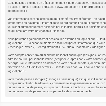
Cette politique explique en détail comment « Studio Deadcrows » et ses sociét
« eux », « leur », « logiciel phpBB », « www.phpbb.com », « phpBB Limited », 
informations »).
Vos informations sont collectées de deux manières. Premièrement, en naviguan
temporaires du navigateur Internet de votre ordinateur. Les deux premiers cooki
vous sont automatiquement assignés par le logiciel phpBB. Un troisième cooki
ce qui améliore votre navigation sur le forum.
Nous pouvons également créer des cookies externes au logiciel phpBB tout e
logiciel phpBB. La seconde manière est de récupérer l’information que vous no
« messages invités »), l’enregistrement sur « Studio Deadcrows » (désignée 
Votre compte contiendra au minimum un identifiant unique (désigné ci-après p
adresse courriel personnelle valide (désignée ci-après par « votre courriel 
héberge. Toute information en-dehors de votre nom d’utilisateur, de votre mot
discrétion de « Studio Deadcrows ». Dans tous les cas, vous pouvez choisir q
logiciel phpBB.
Votre mot de passe est crypté (hashage à sens unique) afin qu’il soit sécuris
compte sur « Studio Deadcrows », conservez-le soigneusement et en aucun c
oubliez votre mot de passe, vous pouvez utiliser la fonction « J’ai oublié mo
un nouveau mot de passe qui vous permettra de vous reconnecter.