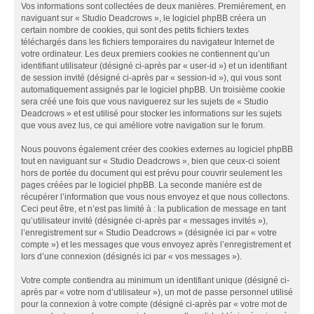
Vos informations sont collectées de deux manières. Premièrement, en
naviguant sur « Studio Deadcrows », le logiciel phpBB créera un
certain nombre de cookies, qui sont des petits fichiers textes
téléchargés dans les fichiers temporaires du navigateur Internet de
votre ordinateur. Les deux premiers cookies ne contiennent qu’un
identifiant utilisateur (désigné ci-après par « user-id ») et un identifiant
de session invité (désigné ci-après par « session-id »), qui vous sont
automatiquement assignés par le logiciel phpBB. Un troisième cookie
sera créé une fois que vous naviguerez sur les sujets de « Studio
Deadcrows » et est utilisé pour stocker les informations sur les sujets
que vous avez lus, ce qui améliore votre navigation sur le forum.
Nous pouvons également créer des cookies externes au logiciel phpBB
tout en naviguant sur « Studio Deadcrows », bien que ceux-ci soient
hors de portée du document qui est prévu pour couvrir seulement les
pages créées par le logiciel phpBB. La seconde manière est de
récupérer l’information que vous nous envoyez et que nous collectons.
Ceci peut être, et n’est pas limité à : la publication de message en tant
qu’utilisateur invité (désignée ci-après par « messages invités »),
l’enregistrement sur « Studio Deadcrows » (désignée ici par « votre
compte ») et les messages que vous envoyez après l’enregistrement et
lors d’une connexion (désignés ici par « vos messages »).
Votre compte contiendra au minimum un identifiant unique (désigné ci-
après par « votre nom d’utilisateur »), un mot de passe personnel utilisé
pour la connexion à votre compte (désigné ci-après par « votre mot de