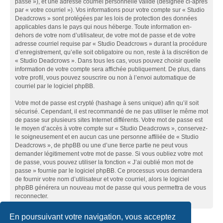
passe »), et une adresse courriel personnelle valide (désignée ci-après
par « votre courriel »). Vos informations pour votre compte sur « Studio
Deadcrows » sont protégées par les lois de protection des données
applicables dans le pays qui nous héberge. Toute information en-
dehors de votre nom d’utilisateur, de votre mot de passe et de votre
adresse courriel requise par « Studio Deadcrows » durant la procédure
d’enregistrement, qu’elle soit obligatoire ou non, reste à la discrétion de
« Studio Deadcrows ». Dans tous les cas, vous pouvez choisir quelle
information de votre compte sera affichée publiquement. De plus, dans
votre profil, vous pouvez souscrire ou non à l’envoi automatique de
courriel par le logiciel phpBB.
Votre mot de passe est crypté (hashage à sens unique) afin qu’il soit
sécurisé. Cependant, il est recommandé de ne pas utiliser le même mot
de passe sur plusieurs sites Internet différents. Votre mot de passe est
le moyen d’accès à votre compte sur « Studio Deadcrows », conservez-
le soigneusement et en aucun cas une personne affiliée de « Studio
Deadcrows », de phpBB ou une d’une tierce partie ne peut vous
demander légitimement votre mot de passe. Si vous oubliez votre mot
de passe, vous pouvez utiliser la fonction « J’ai oublié mon mot de
passe » fournie par le logiciel phpBB. Ce processus vous demandera
de fournir votre nom d’utilisateur et votre courriel, alors le logiciel
phpBB générera un nouveau mot de passe qui vous permettra de vous
reconnecter.
En poursuivant votre navigation, vous acceptez