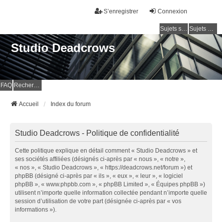
S’enregistrer
Connexion
Sujets sans réponse
Sujets actifs
Studio Deadcrows
FAQ
Rechercher
Accueil
Index du forum
Studio Deadcrows - Politique de confidentialité
Cette politique explique en détail comment « Studio Deadcrows » et
ses sociétés affiliées (désignés ci-après par « nous », « notre »,
« nos », « Studio Deadcrows », « https://deadcrows.net/forum ») et
phpBB (désigné ci-après par « ils », « eux », « leur », « logiciel
phpBB », « www.phpbb.com », « phpBB Limited », « Équipes phpBB »)
utilisent n’importe quelle information collectée pendant n’importe quelle
session d’utilisation de votre part (désignée ci-après par « vos
informations »).