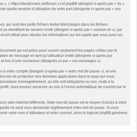
s », « https://deadcrows.net/forum ») et phpBB (désigné ci-après par « ils »,
te quelle session d’utilisation de votre part (désignée ci-après par « vos
qui sont des petits fichiers textes téléchargés dans les fichiers
 un identifiant de session invité (désigné ci-après par « session-id »), qui
est utilisé pour stocker les informations sur les sujets que vous avez lus,
document qui est prévu pour couvrir seulement les pages créées par le
ation de message en tant qu’utilisateur invité (désignée ci-après par
 et lors d’une connexion (désignés ici par « vos messages »).
n à votre compte (désigné ci-après par « votre mot de passe »), et une
 les lois de protection des données applicables dans le pays qui nous
rocédure d’enregistrement, qu’elle soit obligatoire ou non, reste à la
rofil, vous pouvez souscrire ou non à l’envoi automatique de courriel par le
rs sites Internet différents. Votre mot de passe est le moyen d’accès à votre
partie ne peut vous demander légitimement votre mot de passe. Si vous
ir votre nom d’utilisateur et votre courriel, alors le logiciel phpBB générera