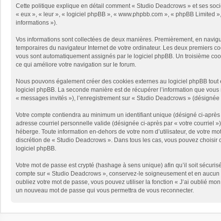
Cette politique explique en détail comment « Studio Deadcrows » et ses sociét
« eux », « leur », « logiciel phpBB », « www.phpbb.com », « phpBB Limited », 
informations »).
Vos informations sont collectées de deux manières. Premièrement, en naviguan
temporaires du navigateur Internet de votre ordinateur. Les deux premiers cooki
vous sont automatiquement assignés par le logiciel phpBB. Un troisième cooki
ce qui améliore votre navigation sur le forum.
Nous pouvons également créer des cookies externes au logiciel phpBB tout e
logiciel phpBB. La seconde manière est de récupérer l’information que vous no
« messages invités »), l’enregistrement sur « Studio Deadcrows » (désignée 
Votre compte contiendra au minimum un identifiant unique (désigné ci-après p
adresse courriel personnelle valide (désignée ci-après par « votre courriel 
héberge. Toute information en-dehors de votre nom d’utilisateur, de votre mot
discrétion de « Studio Deadcrows ». Dans tous les cas, vous pouvez choisir q
logiciel phpBB.
Votre mot de passe est crypté (hashage à sens unique) afin qu’il soit sécuris
compte sur « Studio Deadcrows », conservez-le soigneusement et en aucun c
oubliez votre mot de passe, vous pouvez utiliser la fonction « J’ai oublié mo
un nouveau mot de passe qui vous permettra de vous reconnecter.