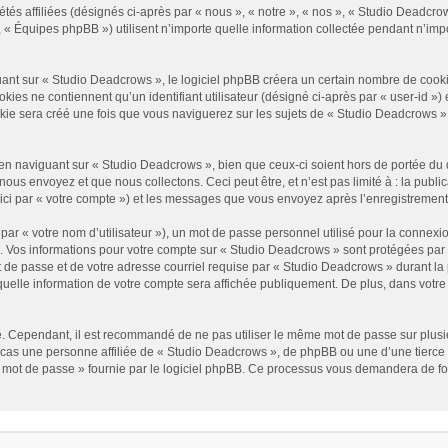
és affiliées (désignés ci-après par « nous », « notre », « nos », « Studio Deadcrow
« Équipes phpBB ») utilisent n’importe quelle information collectée pendant n’impor
t sur « Studio Deadcrows », le logiciel phpBB créera un certain nombre de cookies, 
es ne contiennent qu’un identifiant utilisateur (désigné ci-après par « user-id ») et
e sera créé une fois que vous naviguerez sur les sujets de « Studio Deadcrows » et 
n naviguant sur « Studio Deadcrows », bien que ceux-ci soient hors de portée du 
us envoyez et que nous collectons. Ceci peut être, et n’est pas limité à : la public
ici par « votre compte ») et les messages que vous envoyez après l’enregistrement
ar « votre nom d’utilisateur »), un mot de passe personnel utilisé pour la connexio
»). Vos informations pour votre compte sur « Studio Deadcrows » sont protégées par
 de passe et de votre adresse courriel requise par « Studio Deadcrows » durant la p
uelle information de votre compte sera affichée publiquement. De plus, dans votre p
é. Cependant, il est recommandé de ne pas utiliser le même mot de passe sur plusieu
as une personne affiliée de « Studio Deadcrows », de phpBB ou une d’une tierce 
n mot de passe » fournie par le logiciel phpBB. Ce processus vous demandera de fourn