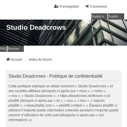
S’enregistrer
Connexion
Sujets sans réponse
Sujets actifs
Studio Deadcrows
FAQ
Rechercher
Accueil
Index du forum
Studio Deadcrows - Politique de confidentialité
Cette politique explique en détail comment « Studio Deadcrows » et
ses sociétés affiliées (désignés ci-après par « nous », « notre »,
« nos », « Studio Deadcrows », « https://deadcrows.net/forum ») et
phpBB (désigné ci-après par « ils », « eux », « leur », « logiciel
phpBB », « www.phpbb.com », « phpBB Limited », « Équipes phpBB »)
utilisent n’importe quelle information collectée pendant n’importe quelle
session d’utilisation de votre part (désignée ci-après par « vos
informations »).