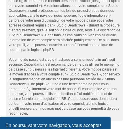
passe »), et une adresse courriel personnelle valide (désignée ci-après
par « votre courriel »). Vos informations pour votre compte sur « Studio
Deadcrows » sont protégées par les lois de protection des données
applicables dans le pays qui nous héberge. Toute information en-
dehors de votre nom d’utilisateur, de votre mot de passe et de votre
adresse courriel requise par « Studio Deadcrows » durant la procédure
d’enregistrement, qu’elle soit obligatoire ou non, reste à la discrétion de
« Studio Deadcrows ». Dans tous les cas, vous pouvez choisir quelle
information de votre compte sera affichée publiquement. De plus, dans
votre profil, vous pouvez souscrire ou non à l’envoi automatique de
courriel par le logiciel phpBB.
Votre mot de passe est crypté (hashage à sens unique) afin qu’il soit
sécurisé. Cependant, il est recommandé de ne pas utiliser le même mot
de passe sur plusieurs sites Internet différents. Votre mot de passe est
le moyen d’accès à votre compte sur « Studio Deadcrows », conservez-
le soigneusement et en aucun cas une personne affiliée de « Studio
Deadcrows », de phpBB ou une d’une tierce partie ne peut vous
demander légitimement votre mot de passe. Si vous oubliez votre mot
de passe, vous pouvez utiliser la fonction « J’ai oublié mon mot de
passe » fournie par le logiciel phpBB. Ce processus vous demandera
de fournir votre nom d’utilisateur et votre courriel, alors le logiciel
phpBB générera un nouveau mot de passe qui vous permettra de vous
reconnecter.
En poursuivant votre navigation, vous acceptez