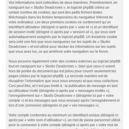
Vos informations sont collectées de deux manières. Premièrement, en
naviguant sur « Studio Deadcrows », le logiciel phpBB créera un
certain nombre de cookies, qui sont des petits fichiers textes
téléchargés dans les fichiers temporaires du navigateur Internet de
votre ordinateur. Les deux premiers cookies ne contiennent qu’un
identifiant utilisateur (désigné ci-après par « user-id ») et un identifiant
de session invité (désigné ci-après par « session-id »), qui vous sont
automatiquement assignés par le logiciel phpBB. Un troisième cookie
sera créé une fois que vous naviguerez sur les sujets de « Studio
Deadcrows » et est utilisé pour stocker les informations sur les sujets
que vous avez lus, ce qui améliore votre navigation sur le forum.
Nous pouvons également créer des cookies externes au logiciel phpBB
tout en naviguant sur « Studio Deadcrows », bien que ceux-ci soient
hors de portée du document qui est prévu pour couvrir seulement les
pages créées par le logiciel phpBB. La seconde manière est de
récupérer l’information que vous nous envoyez et que nous collectons.
Ceci peut être, et n’est pas limité à : la publication de message en tant
qu’utilisateur invité (désignée ci-après par « messages invités »),
l’enregistrement sur « Studio Deadcrows » (désignée ici par « votre
compte ») et les messages que vous envoyez après l’enregistrement et
lors d’une connexion (désignés ici par « vos messages »).
Votre compte contiendra au minimum un identifiant unique (désigné ci-
après par « votre nom d’utilisateur »), un mot de passe personnel utilisé
pour la connexion à votre compte (désigné ci-après par « votre mot de