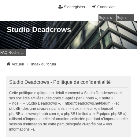
S’enregistrer
Connexion
Sujets sans réponse
Sujets actifs
Studio Deadcrows
FAQ
Rechercher
Accueil
Index du forum
Studio Deadcrows - Politique de confidentialité
Cette politique explique en détail comment « Studio Deadcrows » et
ses sociétés affiliées (désignés ci-après par « nous », « notre »,
« nos », « Studio Deadcrows », « https://deadcrows.net/forum ») et
phpBB (désigné ci-après par « ils », « eux », « leur », « logiciel
phpBB », « www.phpbb.com », « phpBB Limited », « Équipes phpBB »)
utilisent n’importe quelle information collectée pendant n’importe quelle
session d’utilisation de votre part (désignée ci-après par « vos
informations »).