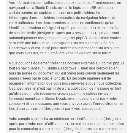
Vos informations sont collectées de deux manières. Premièrement, en
naviguant sur « Studio Deadcrows », le logiciel phpBB créera un
certain nombre de cookies, qui sont des petits fichiers textes
téléchargés dans les fichiers temporaires du navigateur Internet de
votre ordinateur. Les deux premiers cookies ne contiennent qu’un
identifiant utilisateur (désigné ci-après par « user-id ») et un identifiant
de session invité (désigné ci-après par « session-id »), qui vous sont
automatiquement assignés par le logiciel phpBB. Un troisième cookie
sera créé une fois que vous naviguerez sur les sujets de « Studio
Deadcrows » et est utilisé pour stocker les informations sur les sujets
que vous avez lus, ce qui améliore votre navigation sur le forum.
Nous pouvons également créer des cookies externes au logiciel phpBB
tout en naviguant sur « Studio Deadcrows », bien que ceux-ci soient
hors de portée du document qui est prévu pour couvrir seulement les
pages créées par le logiciel phpBB. La seconde manière est de
récupérer l’information que vous nous envoyez et que nous collectons.
Ceci peut être, et n’est pas limité à : la publication de message en tant
qu’utilisateur invité (désignée ci-après par « messages invités »),
l’enregistrement sur « Studio Deadcrows » (désignée ici par « votre
compte ») et les messages que vous envoyez après l’enregistrement et
lors d’une connexion (désignés ici par « vos messages »).
Votre compte contiendra au minimum un identifiant unique (désigné ci-
après par « votre nom d’utilisateur »), un mot de passe personnel utilisé
pour la connexion à votre compte (désigné ci-après par « votre mot de