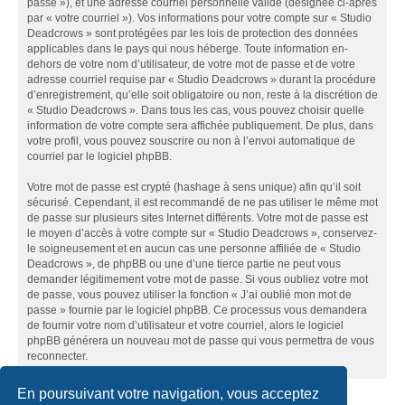
passe »), et une adresse courriel personnelle valide (désignée ci-après
par « votre courriel »). Vos informations pour votre compte sur « Studio
Deadcrows » sont protégées par les lois de protection des données
applicables dans le pays qui nous héberge. Toute information en-
dehors de votre nom d’utilisateur, de votre mot de passe et de votre
adresse courriel requise par « Studio Deadcrows » durant la procédure
d’enregistrement, qu’elle soit obligatoire ou non, reste à la discrétion de
« Studio Deadcrows ». Dans tous les cas, vous pouvez choisir quelle
information de votre compte sera affichée publiquement. De plus, dans
votre profil, vous pouvez souscrire ou non à l’envoi automatique de
courriel par le logiciel phpBB.
Votre mot de passe est crypté (hashage à sens unique) afin qu’il soit
sécurisé. Cependant, il est recommandé de ne pas utiliser le même mot
de passe sur plusieurs sites Internet différents. Votre mot de passe est
le moyen d’accès à votre compte sur « Studio Deadcrows », conservez-
le soigneusement et en aucun cas une personne affiliée de « Studio
Deadcrows », de phpBB ou une d’une tierce partie ne peut vous
demander légitimement votre mot de passe. Si vous oubliez votre mot
de passe, vous pouvez utiliser la fonction « J’ai oublié mon mot de
passe » fournie par le logiciel phpBB. Ce processus vous demandera
de fournir votre nom d’utilisateur et votre courriel, alors le logiciel
phpBB générera un nouveau mot de passe qui vous permettra de vous
reconnecter.
En poursuivant votre navigation, vous acceptez