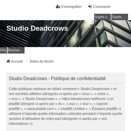
S’enregistrer
Connexion
Sujets sans réponse
Sujets actifs
Studio Deadcrows
FAQ
Rechercher
Accueil
Index du forum
Studio Deadcrows - Politique de confidentialité
Cette politique explique en détail comment « Studio Deadcrows » et
ses sociétés affiliées (désignés ci-après par « nous », « notre »,
« nos », « Studio Deadcrows », « https://deadcrows.net/forum ») et
phpBB (désigné ci-après par « ils », « eux », « leur », « logiciel
phpBB », « www.phpbb.com », « phpBB Limited », « Équipes phpBB »)
utilisent n’importe quelle information collectée pendant n’importe quelle
session d’utilisation de votre part (désignée ci-après par « vos
informations »).