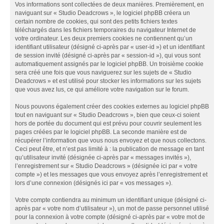
Vos informations sont collectées de deux manières. Premièrement, en
naviguant sur « Studio Deadcrows », le logiciel phpBB créera un
certain nombre de cookies, qui sont des petits fichiers textes
téléchargés dans les fichiers temporaires du navigateur Internet de
votre ordinateur. Les deux premiers cookies ne contiennent qu’un
identifiant utilisateur (désigné ci-après par « user-id ») et un identifiant
de session invité (désigné ci-après par « session-id »), qui vous sont
automatiquement assignés par le logiciel phpBB. Un troisième cookie
sera créé une fois que vous naviguerez sur les sujets de « Studio
Deadcrows » et est utilisé pour stocker les informations sur les sujets
que vous avez lus, ce qui améliore votre navigation sur le forum.
Nous pouvons également créer des cookies externes au logiciel phpBB
tout en naviguant sur « Studio Deadcrows », bien que ceux-ci soient
hors de portée du document qui est prévu pour couvrir seulement les
pages créées par le logiciel phpBB. La seconde manière est de
récupérer l’information que vous nous envoyez et que nous collectons.
Ceci peut être, et n’est pas limité à : la publication de message en tant
qu’utilisateur invité (désignée ci-après par « messages invités »),
l’enregistrement sur « Studio Deadcrows » (désignée ici par « votre
compte ») et les messages que vous envoyez après l’enregistrement et
lors d’une connexion (désignés ici par « vos messages »).
Votre compte contiendra au minimum un identifiant unique (désigné ci-
après par « votre nom d’utilisateur »), un mot de passe personnel utilisé
pour la connexion à votre compte (désigné ci-après par « votre mot de