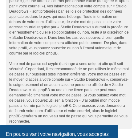
passe »), et une adresse courriel personnelle valide (désignée ci-après
par « votre courriel »). Vos informations pour votre compte sur « Studio
Deadcrows » sont protégées par les lois de protection des données
applicables dans le pays qui nous héberge. Toute information en-
dehors de votre nom d’utilisateur, de votre mot de passe et de votre
adresse courriel requise par « Studio Deadcrows » durant la procédure
d’enregistrement, qu’elle soit obligatoire ou non, reste à la discrétion de
« Studio Deadcrows ». Dans tous les cas, vous pouvez choisir quelle
information de votre compte sera affichée publiquement. De plus, dans
votre profil, vous pouvez souscrire ou non à l’envoi automatique de
courriel par le logiciel phpBB.
Votre mot de passe est crypté (hashage à sens unique) afin qu’il soit
sécurisé. Cependant, il est recommandé de ne pas utiliser le même mot
de passe sur plusieurs sites Internet différents. Votre mot de passe est
le moyen d’accès à votre compte sur « Studio Deadcrows », conservez-
le soigneusement et en aucun cas une personne affiliée de « Studio
Deadcrows », de phpBB ou une d’une tierce partie ne peut vous
demander légitimement votre mot de passe. Si vous oubliez votre mot
de passe, vous pouvez utiliser la fonction « J’ai oublié mon mot de
passe » fournie par le logiciel phpBB. Ce processus vous demandera
de fournir votre nom d’utilisateur et votre courriel, alors le logiciel
phpBB générera un nouveau mot de passe qui vous permettra de vous
reconnecter.
En poursuivant votre navigation, vous acceptez