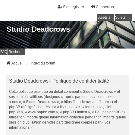
S’enregistrer
Connexion
Sujets sans réponse
Sujets actifs
Studio Deadcrows
FAQ
Rechercher
Accueil
Index du forum
Studio Deadcrows - Politique de confidentialité
Cette politique explique en détail comment « Studio Deadcrows » et
ses sociétés affiliées (désignés ci-après par « nous », « notre »,
« nos », « Studio Deadcrows », « https://deadcrows.net/forum ») et
phpBB (désigné ci-après par « ils », « eux », « leur », « logiciel
phpBB », « www.phpbb.com », « phpBB Limited », « Équipes phpBB »)
utilisent n’importe quelle information collectée pendant n’importe quelle
session d’utilisation de votre part (désignée ci-après par « vos
informations »).