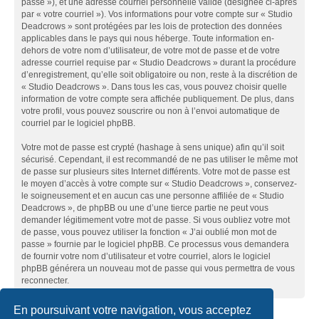
passe »), et une adresse courriel personnelle valide (désignée ci-après
par « votre courriel »). Vos informations pour votre compte sur « Studio
Deadcrows » sont protégées par les lois de protection des données
applicables dans le pays qui nous héberge. Toute information en-
dehors de votre nom d’utilisateur, de votre mot de passe et de votre
adresse courriel requise par « Studio Deadcrows » durant la procédure
d’enregistrement, qu’elle soit obligatoire ou non, reste à la discrétion de
« Studio Deadcrows ». Dans tous les cas, vous pouvez choisir quelle
information de votre compte sera affichée publiquement. De plus, dans
votre profil, vous pouvez souscrire ou non à l’envoi automatique de
courriel par le logiciel phpBB.
Votre mot de passe est crypté (hashage à sens unique) afin qu’il soit
sécurisé. Cependant, il est recommandé de ne pas utiliser le même mot
de passe sur plusieurs sites Internet différents. Votre mot de passe est
le moyen d’accès à votre compte sur « Studio Deadcrows », conservez-
le soigneusement et en aucun cas une personne affiliée de « Studio
Deadcrows », de phpBB ou une d’une tierce partie ne peut vous
demander légitimement votre mot de passe. Si vous oubliez votre mot
de passe, vous pouvez utiliser la fonction « J’ai oublié mon mot de
passe » fournie par le logiciel phpBB. Ce processus vous demandera
de fournir votre nom d’utilisateur et votre courriel, alors le logiciel
phpBB générera un nouveau mot de passe qui vous permettra de vous
reconnecter.
En poursuivant votre navigation, vous acceptez