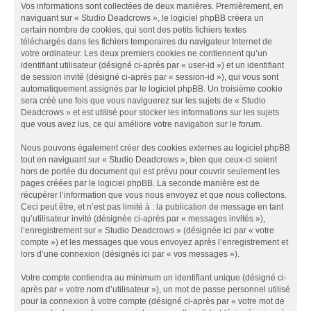
Vos informations sont collectées de deux manières. Premièrement, en
naviguant sur « Studio Deadcrows », le logiciel phpBB créera un
certain nombre de cookies, qui sont des petits fichiers textes
téléchargés dans les fichiers temporaires du navigateur Internet de
votre ordinateur. Les deux premiers cookies ne contiennent qu’un
identifiant utilisateur (désigné ci-après par « user-id ») et un identifiant
de session invité (désigné ci-après par « session-id »), qui vous sont
automatiquement assignés par le logiciel phpBB. Un troisième cookie
sera créé une fois que vous naviguerez sur les sujets de « Studio
Deadcrows » et est utilisé pour stocker les informations sur les sujets
que vous avez lus, ce qui améliore votre navigation sur le forum.
Nous pouvons également créer des cookies externes au logiciel phpBB
tout en naviguant sur « Studio Deadcrows », bien que ceux-ci soient
hors de portée du document qui est prévu pour couvrir seulement les
pages créées par le logiciel phpBB. La seconde manière est de
récupérer l’information que vous nous envoyez et que nous collectons.
Ceci peut être, et n’est pas limité à : la publication de message en tant
qu’utilisateur invité (désignée ci-après par « messages invités »),
l’enregistrement sur « Studio Deadcrows » (désignée ici par « votre
compte ») et les messages que vous envoyez après l’enregistrement et
lors d’une connexion (désignés ici par « vos messages »).
Votre compte contiendra au minimum un identifiant unique (désigné ci-
après par « votre nom d’utilisateur »), un mot de passe personnel utilisé
pour la connexion à votre compte (désigné ci-après par « votre mot de